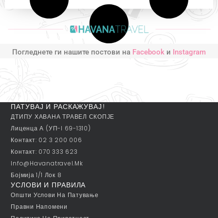
Погледнете ги нашите постови на
Facebook
и
Instagram
ПАТУВАЈ И РАСКАЖУВАЈ!
ДТИПУ ХАВАНА ТРАВЕЛ СКОПЈЕ
Лиценца А (УП-I 69-1310)
Контакт: 02 3 200 006
Контакт: 070 333 623
Info@havanatravel.mk
Бојмија 1/1 Лок 8
УСЛОВИ И ПРАВИЛА
Општи Услови На Патување
Правни Напомени