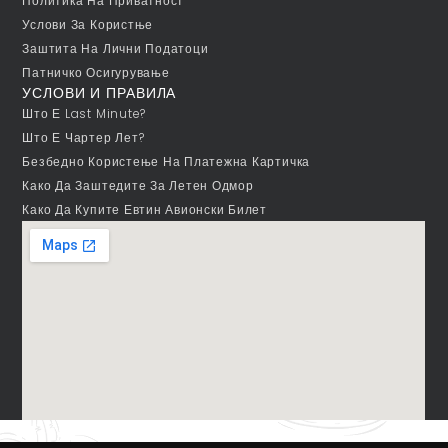
Политика На Приватност
Услови За Користње
Заштита На Лични Податоци
Патничко Осигурување
УСЛОВИ И ПРАВИЛА
Што Е Last Minute?
Што Е Чартер Лет?
Безбедно Користење На Платежна Картичка
Како Да Заштедите За Летен Одмор
Како Да Купите Евтин Авионски Билет