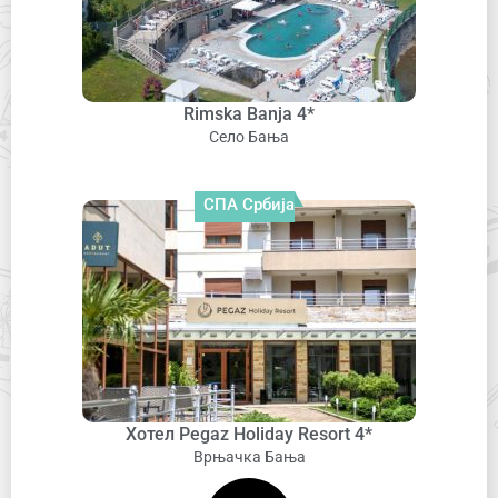
Rimska Banja 4*
Село Бања
СПА Србија
Хотел Pegaz Holiday Resort 4*
Врњачка Бања