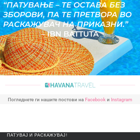
“ПАТУВАЊЕ – ТЕ ОСТАВА БЕЗ
ЗБОРОВИ, ПА ТЕ ПРЕТВОРА ВО
РАСКАЖУВАЧ НА ПРИКАЗНИ.”
– IBN BATTUTA
Погледнете ги нашите постови на
Facebook
и
Instagram
ПАТУВАЈ И РАСКАЖУВАЈ!