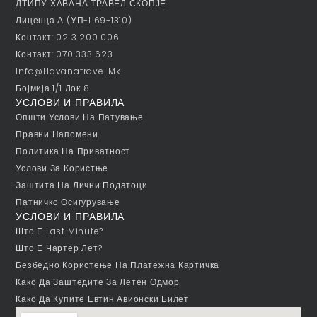
ДТИПУ ХАВАНА ТРАВЕЛ СКОПЈЕ
Лиценца А (УП-I 69-1310)
Контакт: 02 3 200 006
Контакт: 070 333 623
Info@havanatravel.mk
Бојмија 1/1 Лок 8
УСЛОВИ И ПРАВИЛА
Општи Услови На Патување
Правни Напомени
Политика На Приватност
Услови За Користње
Заштита На Лични Податоци
Патничко Осигурување
УСЛОВИ И ПРАВИЛА
Што Е Last Minute?
Што Е Чартер Лет?
Безбедно Користење На Платежна Картичка
Како Да Заштедите За Летен Одмор
Како Да Купите Евтин Авионски Билет