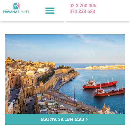
Сицилија
Skip
02 3 200 006
to
070 333 623
Лето 2026
content
Повеќе ...
МАЛТА ЗА 1ВИ МАЈ