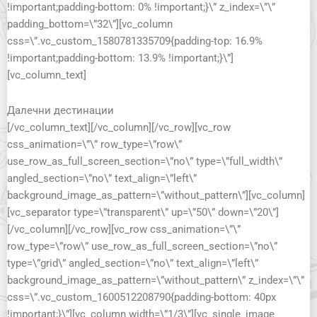
!important;padding-bottom: 0% !important;}\” z_index=\”\”
padding_bottom=\”32\”][vc_column
css=\”.vc_custom_1580781335709{padding-top: 16.9%
!important;padding-bottom: 13.9% !important;}\”]
[vc_column_text]
Далечни дестинации
[/vc_column_text][/vc_column][/vc_row][vc_row
css_animation=\”\” row_type=\”row\”
use_row_as_full_screen_section=\”no\” type=\”full_width\”
angled_section=\”no\” text_align=\”left\”
background_image_as_pattern=\”without_pattern\”][vc_column]
[vc_separator type=\”transparent\” up=\”50\” down=\”20\”]
[/vc_column][/vc_row][vc_row css_animation=\”\”
row_type=\”row\” use_row_as_full_screen_section=\”no\”
type=\”grid\” angled_section=\”no\” text_align=\”left\”
background_image_as_pattern=\”without_pattern\” z_index=\”\”
css=\”.vc_custom_1600512208790{padding-bottom: 40px
!important;}\”][vc_column width=\”1/3\”][vc_single_image