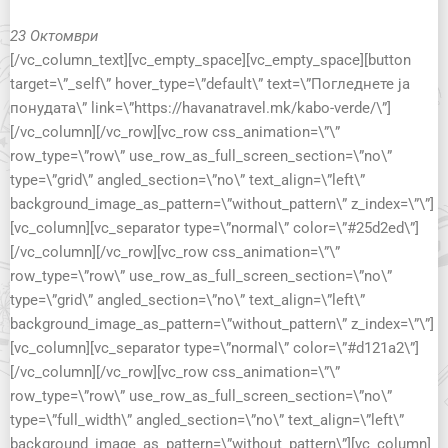
23 Октомври
[/vc_column_text][vc_empty_space][vc_empty_space][button
target=\”_self\” hover_type=\”default\” text=\”Погледнете ја
понудата\” link=\”https://havanatravel.mk/kabo-verde/\”]
[/vc_column][/vc_row][vc_row css_animation=\”\”
row_type=\”row\” use_row_as_full_screen_section=\”no\”
type=\”grid\” angled_section=\”no\” text_align=\”left\”
background_image_as_pattern=\”without_pattern\” z_index=\”\”]
[vc_column][vc_separator type=\”normal\” color=\”#25d2ed\”]
[/vc_column][/vc_row][vc_row css_animation=\”\”
row_type=\”row\” use_row_as_full_screen_section=\”no\”
type=\”grid\” angled_section=\”no\” text_align=\”left\”
background_image_as_pattern=\”without_pattern\” z_index=\”\”]
[vc_column][vc_separator type=\”normal\” color=\”#d121a2\”]
[/vc_column][/vc_row][vc_row css_animation=\”\”
row_type=\”row\” use_row_as_full_screen_section=\”no\”
type=\”full_width\” angled_section=\”no\” text_align=\”left\”
background_image_as_pattern=\”without_pattern\”][vc_column]