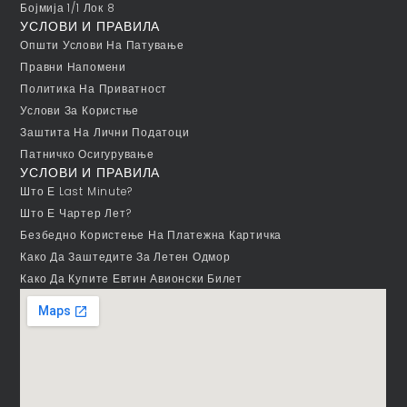
Бојмија 1/1 Лок 8
УСЛОВИ И ПРАВИЛА
Општи Услови На Патување
Правни Напомени
Политика На Приватност
Услови За Користње
Заштита На Лични Податоци
Патничко Осигурување
УСЛОВИ И ПРАВИЛА
Што Е Last Minute?
Што Е Чартер Лет?
Безбедно Користење На Платежна Картичка
Како Да Заштедите За Летен Одмор
Како Да Купите Евтин Авионски Билет