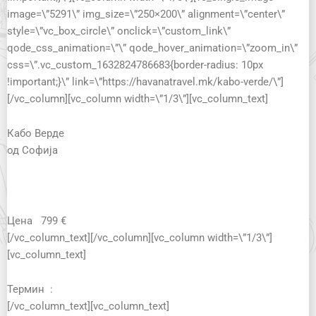
image=\”5291\” img_size=\”250×200\” alignment=\”center\”
style=\”vc_box_circle\” onclick=\”custom_link\”
qode_css_animation=\”\” qode_hover_animation=\”zoom_in\”
css=\”.vc_custom_1632824786683{border-radius: 10px
!important;}\” link=\”https://havanatravel.mk/kabo-verde/\”]
[/vc_column][vc_column width=\”1/3\”][vc_column_text]
Кабо Верде
од Софија
Цена
799 €
[/vc_column_text][/vc_column][vc_column width=\”1/3\”]
[vc_column_text]
Термин :
[/vc_column_text][vc_column_text]