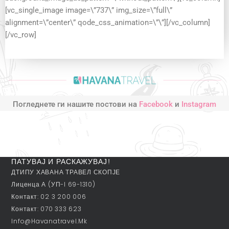
[vc_single_image image=\”737\” img_size=\”full\”
alignment=\”center\” qode_css_animation=\”\”][/vc_column]
[/vc_row]
Погледнете ги нашите постови на
Facebook
и
Instagram
ПАТУВАЈ И РАСКАЖУВАЈ!
ДТИПУ ХАВАНА ТРАВЕЛ СКОПЈЕ
Лиценца А (УП-I 69-1310)
Контакт: 02 3 200 006
Контакт: 070 333 623
Info@havanatravel.mk