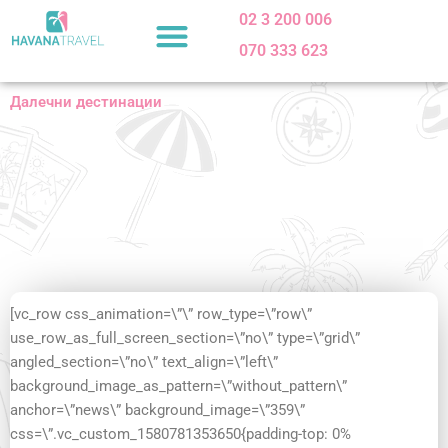
Skip
02 3 200 006
to
070 333 623
content
Далечни дестинации
[vc_row css_animation=\”\” row_type=\”row\”
use_row_as_full_screen_section=\”no\” type=\”grid\”
angled_section=\”no\” text_align=\”left\”
background_image_as_pattern=\”without_pattern\”
anchor=\”news\” background_image=\”359\”
css=\”.vc_custom_1580781353650{padding-top: 0%