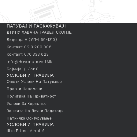
ПАТУВАЈ И РАСКАЖУВАЈ!
ДТИПУ ХАВАНА ТРАВЕЛ СКОПЈЕ
Лиценца А (УП-I 69-1310)
Контакт: 02 3 200 006
Контакт: 070 333 623
Info@havanatravel.mk
Бојмија 1/1 Лок 8
УСЛОВИ И ПРАВИЛА
Општи Услови На Патување
Правни Напомени
Политика На Приватност
Услови За Користње
Заштита На Лични Податоци
Патничко Осигурување
УСЛОВИ И ПРАВИЛА
Што Е Last Minute?