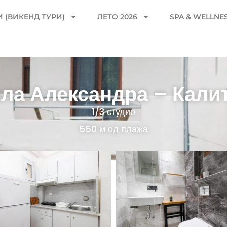
 (ВИКЕНД ТУРИ)
ЛЕТО 2026
SPA & WELLNE
ла Александра – Кали
1/3 студио
550 м од плажа