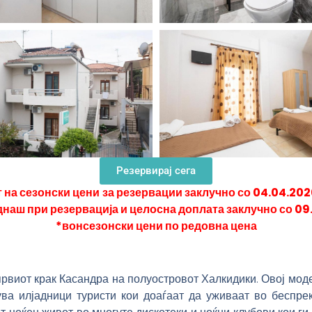
Резервирај сега
т на сезонски цени
за резервации заклучно со 04.04.202
днаш при резервација и целосна доплата заклучно со 09
*вонсезонски цени по редовна цена
рвиот крак Касандра на полуостровот Халкидики. Овој моде
ва илјадници туристи кои доаѓаат да уживаат во беспре