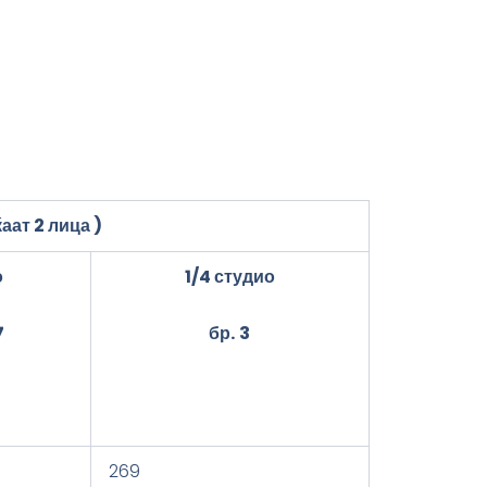
аат 2 лица
)
о
1/4
студио
7
бр.
3
269