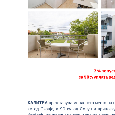
7 % попус
за 50% уплата ве
КАЛИТЕА
претставува монденско место на п
км од Скопје, а 90 км од Солун и привлеку