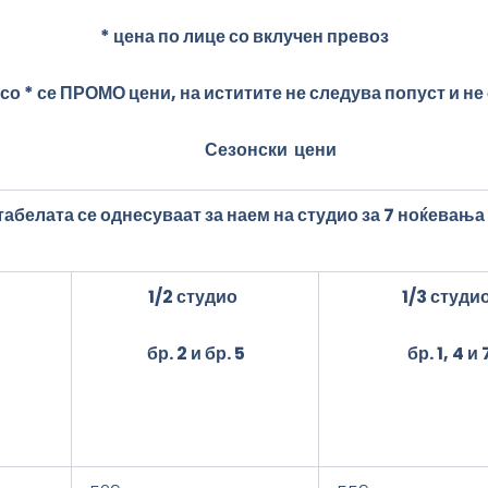
* цена по лице со вклучен превоз
со * се ПРОМО цени, на иститите не следува попуст и не
Сезонски цени
табелата се однесуваат за наем на студио за 7 ноќевања
1/
2
студио
1/
3
студи
бр.
2 и бр. 5
бр.
1, 4
и