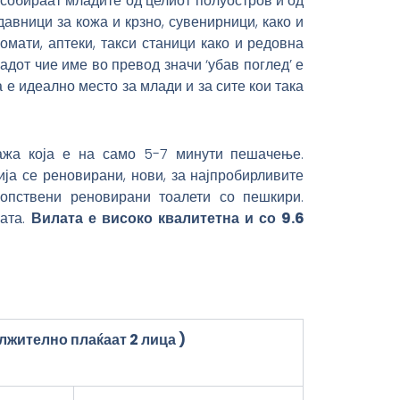
 собираат младите од целиот полуостров и од
давници за кожа и крзно, сувенирници, како и
омати, аптеки, такси станици како и редовна
радот чие име во превод значи ‘убав поглед’ е
 е идеално место за млади и за сите кои така
ажа која е на само 5-7 минути пешачење.
ија се реновирани, нови, за најпробирливите
опствени реновирани тоалети со пешкири.
ата.
Вилата е високо квалитетна и со 9.6
олжително
плаќаат 2 лица
)