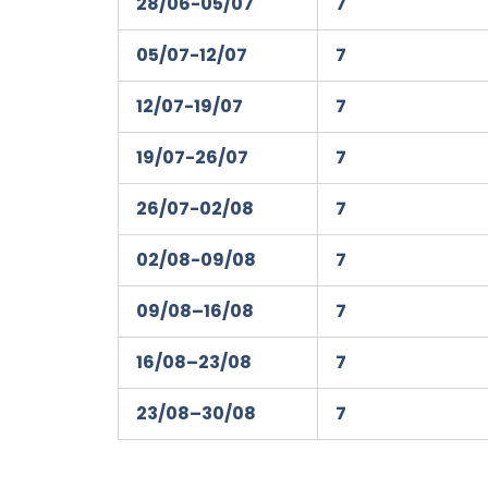
2
8/06-
0
5/07
7
0
5/07-
1
2/07
7
1
2/07-19/07
7
19/07-
2
6/07
7
2
6/07-
0
2/0
8
7
0
2/0
8
-09/0
8
7
09/0
8
–
1
6/0
8
7
1
6/0
8
–
2
3/0
8
7
2
3/0
8
–
3
0
/08
7