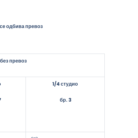
 се одбива превоз
 без превоз
о
1/4
студио
7
бр.
3