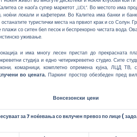
т ноќен живот во многуте дискотеки и ноќни клубови кои ги
литеа се наоѓа супер маркетот „LIDL”. Во местото има про
и, ноќни локали и кафетерии. Во Калитеа има банки и банк
 останатите туристички места на првиот крак и со Солун. Г
 плажи со ситен бел песок и беспрекорно чистата вода. Ова
вистинско уживање.
окација и има многу лесен пристап до прекрасната пл
окреветни студија и едно четирикреветно студио. Сите студ
кони, комарници, комплетно опремена кујна, ЛЦД ТВ, с
лучени во цената.
Паркинг простор обезбеден пред вил
Вонсезонски цени
несуваат за 7 ноќевања со вклучен превоз по лице
(
зад