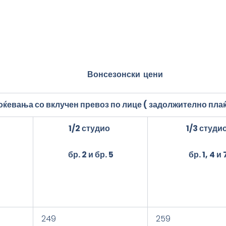
Вонсезонски цени
ноќевања со вклучен превоз по лице
(
задолжително
плаќ
1/
2
студио
1/
3
студи
бр.
2 и бр. 5
бр.
1, 4
и
249
259