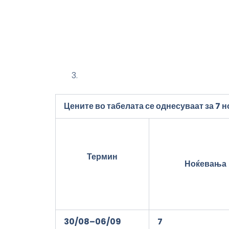
Цените во табелата се однесуваат за 7 
Термин
Ноќевања
3
0
/08
–
0
6
/09
7