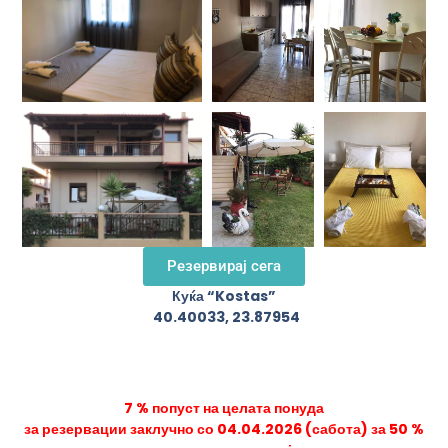
Резервирај сега
Куќа “Kostas”
40.40033, 23.87954
7
% попуст на целата понуда
за резервации заклучно со 0
4
.0
4
.2026 (сабота) за 50 %