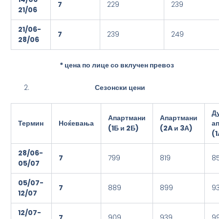
7
229
239
21/06
21/06-
7
239
249
2
8/06
* цена по лице со вклучен превоз
Сезонски цени
Д
Апартмани
Апартмани
Термин
Ноќевања
а
(
1Б и 2Б
)
(
2
A
и 3А
)
(
1
2
8/06-
7
799
819
8
0
5/07
0
5/07-
7
889
899
9
1
2/07
1
2/07-
7
909
939
9