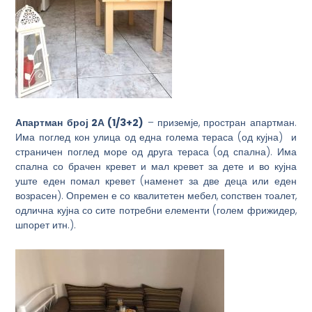
Апартман
број 2
А
(1/
3
+2)
– приземје, простран апартман.
Има поглед кон улица од една голема тераса (од кујна) и
страничен поглед море од друга тераса (од спална). Има
спална со брачен кревет и мал кревет за дете и во кујна
уште еден помал кревет (наменет за две деца или еден
возрасен). Опремен е со квалитетен мебел, сопствен тоалет,
одлична кујна со сите потребни елементи (голем фрижидер,
шпорет итн.).