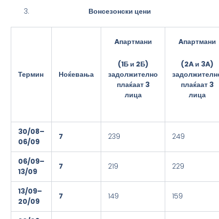
Вонсезонски цени
Aпартман
и
Aпартман
и
(
1
Б и 2Б
)
(
2A
и
3A
)
задолжително
задолжителн
Термин
Ноќевања
плаќаат 3
плаќаат 3
лица
лица
3
0
/08
–
7
239
249
0
6
/09
0
6
/09
–
7
219
229
1
3
/09
1
3
/09
–
7
149
159
2
0
/09