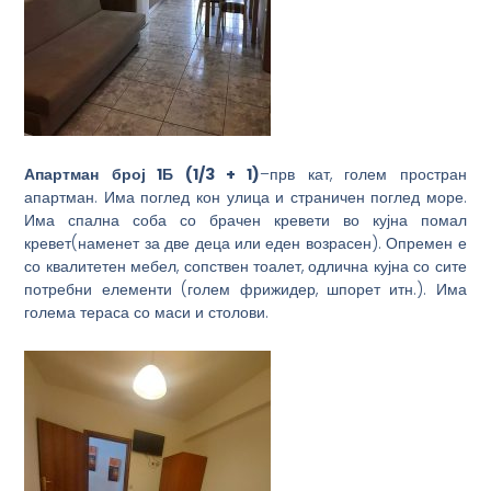
Апартман
број
1Б
(1/
3 + 1
)
–прв кат, голем простран
апартман. Има поглед кон улица и страничен поглед море.
Има спална соба со брачен кревети во кујна помал
кревет(наменет за две деца или еден возрасен). Опремен е
со квалитетен мебел, сопствен тоалет, одлична кујна со сите
потребни елементи (голем фрижидер, шпорет итн.). Има
голема тераса со маси и столови.