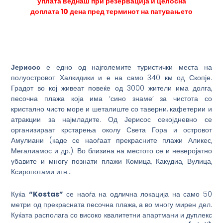
уплата веднаш при резервација и целосна
доплата
10
дена пред терминот на патувањето
Јерисос
е едно од најголемите туристички места на
полуостровот Халкидики и е на само 340 км од Скопје.
Градот во кој живеат повеќе од 3000 жители има долга,
песочна плажа која има ‘сино знаме’ за чистота со
кристално чисто море и шеталиште со таверни, кафетерии и
атракции за најмладите. Од Јерисос секојдневно се
организираат крстарења околу Света Гора и островот
Амулиани (каде се наоѓаат прекрасните плажи Аликес,
Мегалиамос и др.). Во близина на местото се и неверојатно
убавите и многу познати плажи Комица, Какудиа, Вулица,
Ксиропотами итн…
Куќа
“Kostas”
се наоѓа на одлична локација на само 50
метри од прекрасната песочна плажа, а во многу мирен дел.
Куќата располага со високо квалитетни апартмани и дуплекс