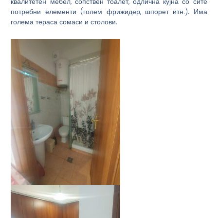
квалитетен мебел, сопствен тоалет, одлична кујна со сите
потребни елементи (голем фрижидер, шпорет итн.). Има
голема тераса сомаси и столови.