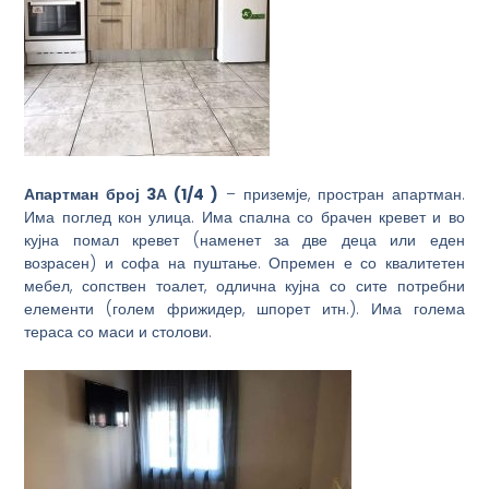
Апартман
број
3А
(1/
4
)
– приземје, простран апартман.
Има поглед кон улица. Има спална со брачен кревет и во
кујна помал кревет (наменет за две деца или еден
возрасен) и софа на пуштање. Опремен е со квалитетен
мебел, сопствен тоалет, одлична кујна со сите потребни
елементи (голем фрижидер, шпорет итн.). Има голема
тераса со маси и столови.