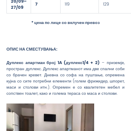
2
0
/09
–
7
119
129
2
7
/09
* цена по лице со вклучен превоз
ОПИС НА СМЕСТУВАЊА:
Дуплекс а
партман број 1A (
дуплекс
1/4 +
2
)
– приземје,
простран дуплекс. Дуплекс апартманот има две спални соби
со брачен кревет. Дневна со софа на пуштање, опремена
кујна со сите потребни елементи (голем фрижидер, шпорет,
маси и столови итн.). Опремен е со квалитетен мебел и
сопствен тоалет, како и голема тераса со маса и столови.