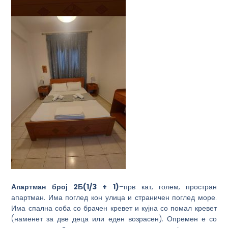
Апартман
број
2Б
(1/
3 + 1
)
–прв кат, голем, простран
апартман. Има поглед кон улица и страничен поглед море.
Има спална соба со брачен кревет и кујна со помал кревет
(наменет за две деца или еден возрасен). Опремен е со