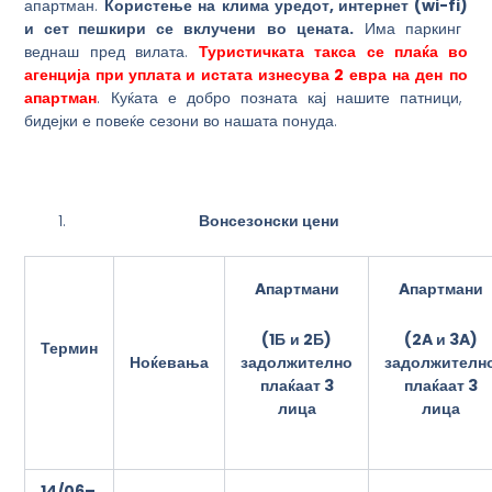
апартман.
Користење
на
клима
уредот
,
интернет (wi-fi)
и сет пешкири
се
вклучени
во
цената.
Има паркинг
веднаш пред вилата.
Туристичката
такса
се
плаќа
во
агенција при уплата и
истата
изнесува
2
евра
на
ден
по
апартман
. Куќата е добро позната кај нашите патници,
бидејки е повеќе сезони во нашата понуда.
Вонсезонски цени
Aпартман
и
Aпартман
и
(
1
Б
и 2Б
)
(
2A
и
3A
)
Термин
задолжително
задолжителн
Ноќевања
плаќаат 3
плаќаат 3
лица
лица
14/06
–