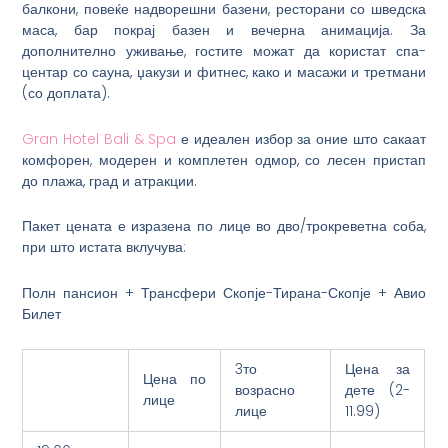
балкони, повеќе надворешни базени, ресторани со шведска
маса, бар покрај базен и вечерна анимација. За
дополнително уживање, гостите можат да користат спа-
центар со сауна, џакузи и фитнес, како и масажи и третмани
(со доплата).
Gran Hotel Bali & Spa
е идеален избор за оние што сакаат
комфорен, модерен и комплетен одмор, со лесен пристап
до плажа, град и атракции.
Пакет цената е изразена по лице во дво/трокреветна соба,
при што истата вклучува:
Полн пансион + Трансфери Скопје-Тирана-Скопје + Авио
Билет
3то
Цена за
Цена по
возрасно
дете (2-
лице
лице
11.99)