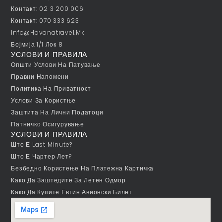
Контакт: 02 3 200 006
Контакт: 070 333 623
Info@havanatravel.mk
Бојмија 1/1 Лок 8
УСЛОВИ И ПРАВИЛА
Општи Услови На Патување
Правни Напомени
Политика На Приватност
Услови За Користње
Заштита На Лични Податоци
Патничко Осигурување
УСЛОВИ И ПРАВИЛА
Што Е Last Minute?
Што Е Чартер Лет?
Безбедно Користење На Платежна Картичка
Како Да Заштедите За Летен Одмор
Како Да Купите Евтин Авионски Билет