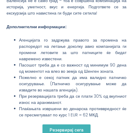
Валенсија не е само град – тоа е совршена комбинација на
историја, уметност, вкус и енергија. Подгответе се за
екскурзија што навистина ги буди сите сетила!
Дополнителни информации:
Агенцијата го задржува правото за промена на
распоредот на летање доколку авио компанијата ги
промени летовите за што патниците ќе бидат
навремено известени.
Пасошот треба да е со важност од минимум 90 дена
од моментот на влез во земја од Шенген зоната.
Пожелно е секој патник да има валидно патничко
осигурување. (Патничко осигурување може да
извадите во нашата агенција).
При резервацијата треба да се плати 30% од вкупниот
износ на аранжманот.
Плаќањата извршени во денарска противвредност ќе
се пресметуваат по курс 1 EUR = 62 МКД.
Резервирај сега