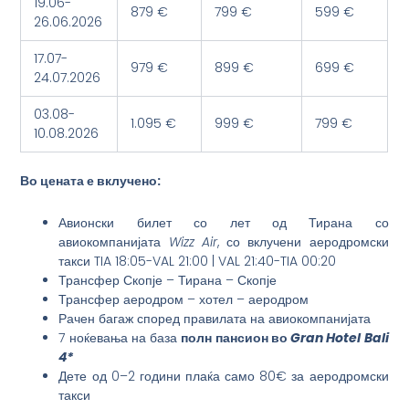
19.06-
879 €
799 €
599 €
26.06.2026
17.07-
979 €
899 €
699 €
24.07.2026
03.08-
1.095 €
999 €
799 €
10.08.2026
Во цената е вклучено:
Авионски билет со лет од Тирана со
авиокомпанијата
Wizz Air
, со вклучени аеродромски
такси TIA 18:05-VAL 21:00 | VAL 21:40-TIA 00:20
Трансфер Скопје – Тирана – Скопје
Трансфер аеродром – хотел – аеродром
Рачен багаж според правилата на авиокомпанијата
7 ноќевања на база
полн пансион во
Gran Hotel Bali
4*
Дете од 0–2 години плаќа само 80€ за аеродромски
такси