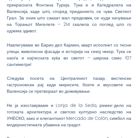
прекрасната Фонтана Турија. Тука е и Катедралата на
Валенсија, каде што, според преданието, се чува Светиот
Грал. За оние што сакаат мал предизвик, се нуди качување
на Торањот Мигелете – 214 скалила со поглед што го
одзема здивот.
Навлегуваме во Барио дел Кармен, кварт исполнет со тесни
улици, живописни фасади и историја на секој чекор. Тука се
наоѓа и најтесната куќа во светот – широка само 107
сантиметри!
Следува посета на Централниот пазар, вистински
гастрономски рај каде мирисите, боите и вкусовите на
Валенсија се претвораат во доживување.
Не ја изоставуваме и Lonja de la Seda, ремек-дело на
готската архитектура и светско културно наследство на
УНЕСКО, како и елегантниот Mercado de Colón, симбол на
модернистичката убавина на градот.