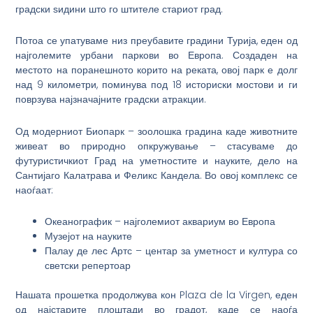
градски ѕидини што го штителе стариот град.
Потоа се упатуваме низ преубавите градини Турија, еден од
најголемите урбани паркови во Европа. Создаден на
местото на поранешното корито на реката, овој парк е долг
над 9 километри, поминува под 18 историски мостови и ги
поврзува најзначајните градски атракции.
Од модерниот Биопарк – зоолошка градина каде животните
живеат во природно опкружување – стасуваме до
футуристичкиот Град на уметностите и науките, дело на
Сантијаго Калатрава и Феликс Кандела. Во овој комплекс се
наоѓаат:
Океанографик – најголемиот аквариум во Европа
Музејот на науките
Палау де лес Артс – центар за уметност и култура со
светски репертоар
Нашата прошетка продолжува кон Plaza de la Virgen, еден
од најстарите плоштади во градот, каде се наоѓа