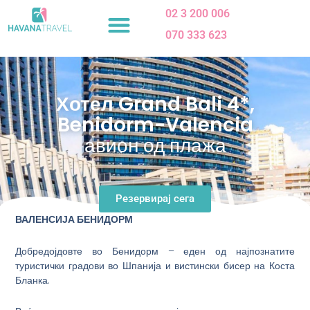
Skip
02 3 200 006
to
070 333 623
content
Хотел Grand Bali 4*,
Benidorm-Valencia
авион од плажа
Резервирај сега
ВАЛЕНСИЈА БЕНИДОРМ
Добредојдовте во Бенидорм – еден од најпознатите
туристички градови во Шпанија и вистински бисер на Коста
Бланка.