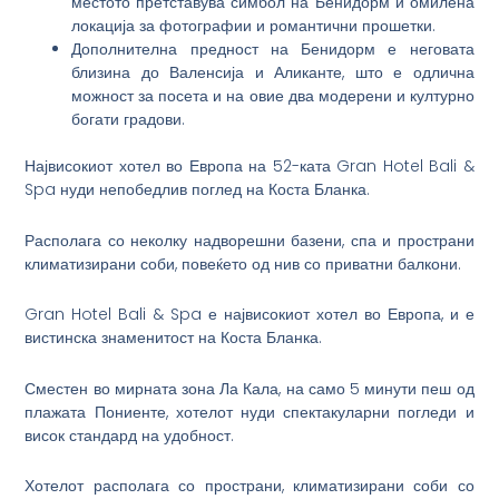
местото претставува симбол на Бенидорм и омилена
локација за фотографии и романтични прошетки.
Дополнителна предност на Бенидорм е неговата
близина до Валенсија и Аликанте, што е одлична
можност за посета и на овие два модерени и културно
богати градови.
Највисокиот хотел во Европа на 52-ката Gran Hotel Bali &
Spa нуди непобедлив поглед на Коста Бланка.
Располага со неколку надворешни базени, спа и пространи
климатизирани соби, повеќето од нив со приватни балкони.
Gran Hotel Bali & Spa е највисокиот хотел во Европа, и е
вистинска знаменитост на Коста Бланка.
Сместен во мирната зона Ла Кала, на само 5 минути пеш од
плажата Пониенте, хотелот нуди спектакуларни погледи и
висок стандард на удобност.
Хотелот располага со пространи, климатизирани соби со