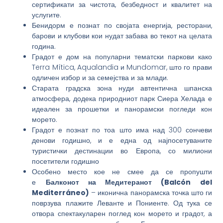
сертификати за чистота, безбедност и квалитет на
услугите.
Бенидорм е познат по својата енергија, ресторани,
барови и клубови кои нудат забава во текот на целата
година.
Градот е дом на популарни тематски паркови како
Terra Mítica, Aqualandia и Mundomar, што го прави
одличен избор и за семејства и за млади.
Старата градска зона нуди автентична шпанска
атмосфера, додека природниот парк Сиера Хелада е
идеален за прошетки и панорамски погледи кон
морето.
Градот е познат по тоа што има над 300 сончеви
денови годишно, и е една од најпосетуваните
туристички дестинации во Европа, со милиони
посетители годишно
Особено место кое не смее да се пропушти
е
Балконот на Медитеранот (Balcón del
Mediterráneo)
– иконична панорамска точка што ги
поврзува плажите Леванте и Пониенте. Од тука се
отвора спектакуларен поглед кон морето и градот, а