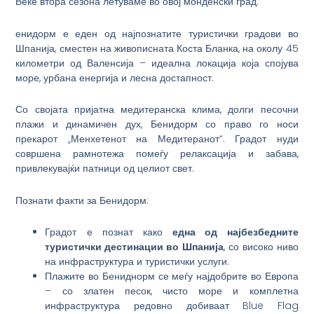
Веќе втора сезона летуваме во овој монденски град.
енидорм е еден од најпознатите туристички градови во
Шпанија, сместен на живописната Коста Бланка, на околу 45
километри од Валенсија – идеална локација која спојува
море, урбана енергија и лесна достапност.
Со својата пријатна медитеранска клима, долги песочни
плажи и динамичен дух, Бенидорм со право го носи
прекарот „Менхетенот на Медитеранот“. Градот нуди
совршена рамнотежа помеѓу релаксација и забава,
привлекувајќи патници од целиот свет.
Познати факти за Бенидорм:
Градот е познат како
една од најбезбедните
туристички дестинации во Шпанија
, со високо ниво
на инфраструктура и туристички услуги.
Плажите во Бениднорм се меѓу најдобрите во Европа
– со златен песок, чисто море и комплетна
инфраструктура редовно добиваат Blue Flag