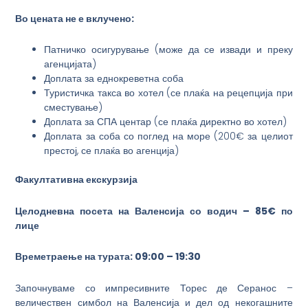
Во цената не е вклучено:
Патничко осигурување (може да се извади и преку
агенцијата)
Доплата за еднокреветна соба
Туристичка такса во хотел (се плаќа на рецепција при
сместување)
Доплата за СПА центар (се плаќа директно во хотел)
Доплата за соба со поглед на море (200
€
за целиот
престој, се плаќа во агенција)
Факултативна екскурзија
Целодневна посета на Валенсија со водич – 85€ по
лице
Времетраење на турата: 09:00 – 19:30
Започнуваме со импресивните Торес де Серанос –
величествен симбол на Валенсија и дел од некогашните