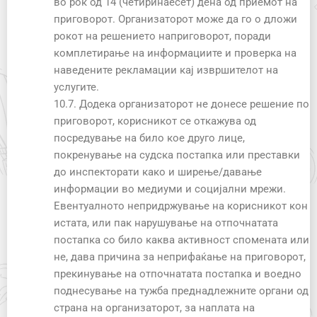
во рок од 14 (четиринаесет) дена од приемот на
приговорот. Организаторот може да го о дложи
рокот на решението наприговорот, поради
комплетирање на информациите и проверка на
наведените рекламации кај извршителот на
услугите.
10.7. Додека организаторот не донесе решение по
приговорот, корисникот се откажува од
посредување на било кое друго лице,
покренување на судска постапка или преставки
до инспекторати како и ширење/давање
информации во медиуми и социјални мрежи.
Евентуалното непридржување на корисникот кон
истата, или пак нарушување на отпочнатата
постапка со било каква активност спомената или
не, дава причина за неприфаќање на приговорот,
прекинување на отпочнатата постапка и воедно
поднесување на тужба преднадлежните органи од
страна на организаторот, за наплата на