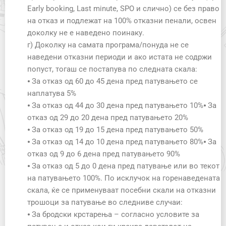
Early booking, Last minute, SPO и слично) се без право
на отказ и подлежат на 100% отказни пенали, освен
доколку не е наведено поинаку.
г) Доколку на самата програма/понуда не се
наведени отказни периоди и ако истата не содржи
попуст, тогаш се постапува по следната скала:
⦁ За отказ од 60 до 45 дена пред патувањето се
наплатува 5%
⦁ За отказ од 44 до 30 дена пред патувањето 10%⦁ За
отказ од 29 до 20 дена пред патувањето 20%
⦁ За отказ од 19 до 15 дена пред патувањето 50%
⦁ За отказ од 14 до 10 дена пред патувањето 80%⦁ За
отказ од 9 до 6 дена пред патувањето 90%
⦁ За отказ од 5 до 0 дена пред патување или во текот
на патувањето 100%. По исклучок на горенаведената
скала, ќе се применуваат посебни скали на отказни
трошоци за патување во следниве случаи:
⦁ За бродски крстарења – согласно условите за