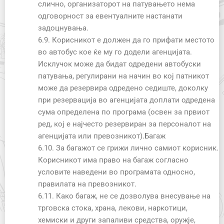
слично, организаторот на патувањето нема
одговорност за евентуалните настанати
задоцнувања.
6.9. Корисникот е должен да го прифати местото
во автобус кое ќе му го додели агенцијата.
Исклучок може да бидат одредени автобуски
патувања, регулирани на начин во кој патникот
може да резервира одредено седиште, доколку
при резервација во агенцијата доплати одредена
сума определена по програма (освен за првиот
ред, кој е најчесто резервиран за персоналот на
агенцијата или превозникот).Багаж
6.10. За багажот се грижи лично самиот корисник.
Корисникот има право на багаж согласно
условите наведени во програмата односно,
правилата на превозникот.
6.11. Како багаж, не се дозволува внесување на
трговска стока, храна, лекови, наркотици,
хемиски и други запаливи средства, оружје,