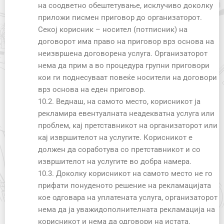
на соодветно обештетување, исклучиво доколку
приложи писмен приговор до организаторот.
Секој корисник – носител (потписник) на
договорот има право на приговор врз основа на
неизвршена договорена услуга. Организаторот
нема да прим а во процедура групни приговори
кои ги поднесуваат повеќе носители на договори
врз основа на еден приговор.
10.2. Веднаш, на самото место, корисникот ја
рекламира евентуалната неадeкватна услуга или
проблем, кај претставникот на организаторот или
кај извршителот на услугите. Корисникот е
должен да соработува со претставникот и со
извршителот на услугите во добра намера.
10.3. Доколку корисникот на самото место не го
прифати понуденото решение на рекламацијата
кое одговара на уплатената услуга, организаторот
нема да ја уважидополнителната рекламација на
корисникот и нема да одговори на истата.