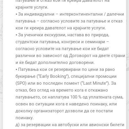
патување и отказ кои ги креира давателот на
крајните услуги.
⦁ За индивидуални – интерконтинентални / далечни
патувања – согласно условите за патување и отказ
кои ги креира давателот на крајните услуги.
⦁ За ученички екскурзии, настава во природа,
студентски патувања, конгреси и семинари –
согласно условите на патување кои ке бидат
различни во зависнот од Договорот на двете страни
и ќе бидат дополнително договорени.
⦁ Патувања кои се резервирани по цени за рано
букирање (“Early Booking”), специјални промоции
(SPO) или во последен помент (“Last Minute”). За
отказ, без оглед на времето кога е откажано
патувањето, се наплатува 100 % од уплатената сума,
освен во ситуации кога е наведено поинаку, или
доколку организаторот дозволи да се постапи
поинаку.
д) за резервации на автобуски или авионски билети