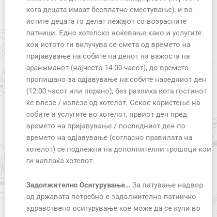
кога децата имаат бесплатно сместување), и во
истите децата го делат лежајот со возрасните
патници. Едно хотелско ноќевање како и услугите
кои истото ги вклучува се смета од времето на
пријавување на собите на денот на важоста на
аранжманот (најчесто 14:00 часот), до времето
пропишано за одјавување на собите наредниот ден
(12:00 часот или порано), без разлика кога гостинот
ќе влезе / излезе од хотелот. Секое користење на
собите и услугите во хотелот, првиот ден пред
времето на пријавување / последниот ден по
времето на одјавување (согласно правилата на
хотелот) се подлежни на дополнителни трошоци кои
ги наплаќа хотелот.
Задолжително Осигурување…
За патување надвор
од државата потребно е задолжително патничко
здравствено осигурување кое може да се купи во