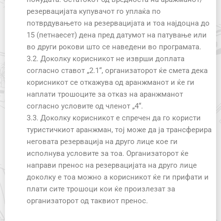
резервацијата купувачот го уплаќа по
потврдувањето на резервацијата и тоа најдоцна до
15 (петнаесет) дена пред датумот на патување или
во други рокови што се наведени во програмата.
3.2. Доколку корисникот не изврши доплата
согласно ставот „2.1“, организаторот ќе смета дека
корисникот се откажува од аранжманот и ќе ги
наплати трошоците за отказ на аранжманот
согласно условите од членот „4“.
3.3. Доколку корисникот е спречен да го користи
туристичкиот аранжман, тој може да ја трансферира
неговата резервација на друго лице кое ги
исполнува условите за тоа. Организаторот ќе
направи пренос на резервацијата на друго лице
доколку е тоа можно а корисникот ќе ги прифати и
плати сите трошоци кои ќе произлезат за
организаторот од таквиот пренос.