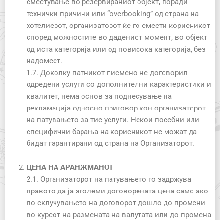
сместување во резервираниот објект, поради
технички причини или “overbooking” од страна на
хотелиерот, организаторот ќе го смести корисникот
според можностите во дадениот момент, во објект
од иста категорија или од повисока категорија, без
надомест.
1.7. Доколку патникот писмено не договорил
одредени услуги со дополнителни карактеристики и
квалитет, нема основ за поднесување на
рекламација односно приговор кон организаторот
на патувањетo за тие услуги. Некои посебни или
специфични барања на корисникот не можат да
бидат гарантирани од страна на Организаторот.
ЦЕНА НА АРАНЖМАНОТ
2.1. Организаторот на патувањето го задржува
правото да ја зголеми договорената цена само ако
по склучувањето на договорот дошло до промени
во курсот на размената на валутата или до промена