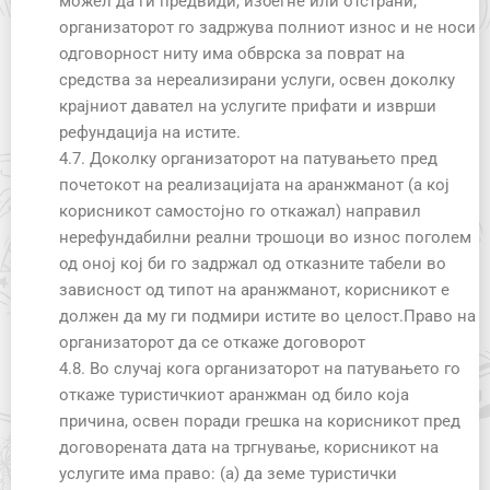
можел да ги предвиди, избегне или отстрани,
организаторот го задржува полниот износ и не носи
одговорност ниту има обврска за поврат на
средства за нереализирани услуги, освен доколку
крајниот давател на услугите прифати и изврши
рефундација на истите.
4.7. Доколку организаторот на патувањето пред
почетокот на реализацијата на аранжманот (а кој
корисникот самостојно го откажал) направил
нерефундабилни реални трошоци во износ поголем
од оној кој би го задржал од отказните табели во
зависност од типот на аранжманот, корисникот е
должен да му ги подмири истите во целост.Право на
организаторот да се откаже договорот
4.8. Во случај кога организаторот на патувањето го
откаже туристичкиот аранжман од било која
причина, освен поради грешка на корисникот пред
договорената дата на тргнување, корисникот на
услугите има право: (а) да земе туристички