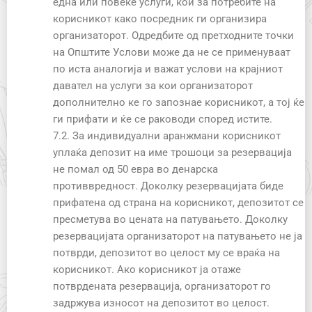
една или повеќе услуги, кои за потребите на
корисникот како посредник ги организира
организаторот. Одредбите од претходните точки
на Општите Услови може да не се применуваат
по иста аналогија и важат услови на крајниот
давател на услуги за кои организаторот
дополнително ке го запознае корисникот, а тој ќе
ги прифати и ќе се раководи според истите.
7.2. За индивидуални аранжмани корисникот
уплаќа депозит на име трошоци за резервација
не помал од 50 евра во денарска
противвредност. Доколку резервацијата биде
прифатена од страна на корисникот, депозитот се
пресметува во цената на патувањето. Доколку
резервацијата организаторот на патувањето не ја
потврди, депозитот во целост му се враќа на
корисникот. Ако корисникот ја отаже
потврдената резервација, организаторот го
задржува износот на депозитот во целост.