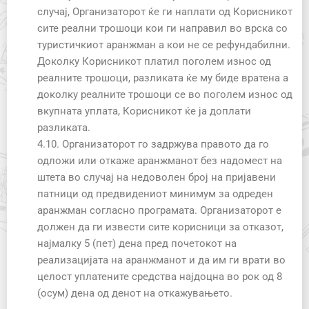
случај, Организаторот ќе ги наплати од Корисникот
сите реални трошоци кои ги направил во врска со
туристичкиот аранжман а кои не се рефундабилни.
Доколку Корисникот платил поголем износ од
реалните трошоци, разликата ќе му биде вратена а
доколку реалните трошоци се во поголем износ од
вкупната уплата, Корисникот ќе ја доплати
разликата.
4.10. Организаторот го задржува правото да го
одложи или откаже аранжманот без надомест на
штета во случај на недоволен број на пријавени
патници од предвидениот минимум за одреден
аранжман согласно програмата. Организаторот е
должен да ги извести сите корисници за отказот,
најмалку 5 (пет) дена пред почетокот на
реализацијата на аранжманот и да им ги врати во
целост уплатените средства најдоцна во рок од 8
(осум) дена од денот на откажувањето.