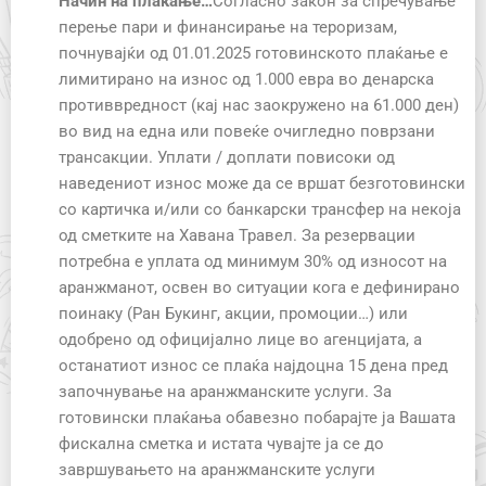
Начин на плаќање…
Согласно закон за спречување
перење пари и финансирање на тероризам,
почнувајќи од 01.01.2025 готовинското плаќање е
лимитирано на износ од 1.000 евра во денарска
противвредност (кај нас заокружено на 61.000 ден)
во вид на една или повеќе очигледно поврзани
трансакции. Уплати / доплати повисоки од
наведениот износ може да се вршат безготовински
со картичка и/или со банкарски трансфер на некоја
од сметките на Хавана Травел. За резервации
потребна е уплата од минимум 30% од износот на
аранжманот, освен во ситуации кога е дефинирано
поинаку (Ран Букинг, акции, промоции…) или
одобрено од официјално лице во агенцијата, а
останатиот износ се плаќа најдоцна 15 дена пред
започнување на аранжманските услуги. За
готовински плаќања обавезно побарајте ја Вашата
фискална сметка и истата чувајте ја се до
завршувањето на аранжманските услуги