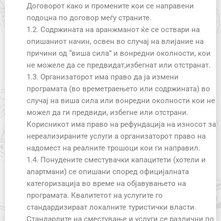
Договорот како и промените кои се направени
подоцна по договор меѓу страните.
1.2. Содржината на аранжманот ќе се оствари на
опишаниот начин, освен во случај на влијание на
причини од “виша сила” и вонредни околности, кои
не можеле да се предвидат,избегнат или отстранат.
1.3. Организаторот има право да ја измени
програмата (во времетраењето или содржината) во
случај на виша сила или вонредни околности кои не
можел да ги предвиди, избегне или отстрани.
Корисникот има право на рефундација на износот за
нереализираните услуги а организаторот право на
надомест на реалните трошоци кои ги направил.
1.4. Понудените сместувачки капацитети (хотели и
апартмани) се опишани според официјалната
категоризација во време на објавувањето на
програмата. Квалитетот на услугите го
стандардизираат локалните туристички власти.
Стандардите на сместување и услуги се различни по