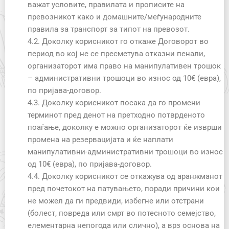
важат условите, правилата и прописите на
превозникот како и домашните/меѓународните
правила за транспорт за типот на превозот.
4.2. Доколку корисникот го откаже Договорот во
период во кој не се пресметува отказни пенали,
организаторот има право на манипулативен трошок
– административни трошоци во износ од 10€ (евра),
по пријава-договор.
4.3. Доколку корисникот посака да го промени
терминот пред денот на претходно потврденото
поаѓање, доколку е можно организаторот ќе изврши
промена на резервацијата и ќе наплати
манипулативни-административни трошоци во износ
од 10€ (евра), по пријава-договор.
4.4. Доколку корисникот се откажува од аранжманот
пред почетокот на патувањето, поради причини кои
не можел да ги предвиди, избегне или отстрани
(болест, повреда или смрт во потесното семејство,
елементарна непогода или слично), а врз основа на