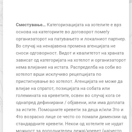
Сместување…
Категоризацијата на хотелите е врз
основа на категориите во договорот помеѓу
организаторот на патувањето и локалниот партнер.
Во случај на ненајавена промена агенцијата не
сноси одговорност. Видот и квалитетот на храната
зависат од категоријата на хотелот и организаторот
нема влијание на истата. Распределба на соби во
хотелот врши исклучиво рецепцијата по
пристигнување во хотелот. Агенцијата не може да
влијае на спратот, позицијата на собата или
големината на креветите, освен во случај кога се
однапред дефинирани / објавени, или има доплата
за истите. Помошните кревети за деца и/или 3то и
4то возрасно лице се често со помали димензии од
стандардните кревети. Некои од хотелите не нудат
можност за дополнителен лежај/кревет (најчесто