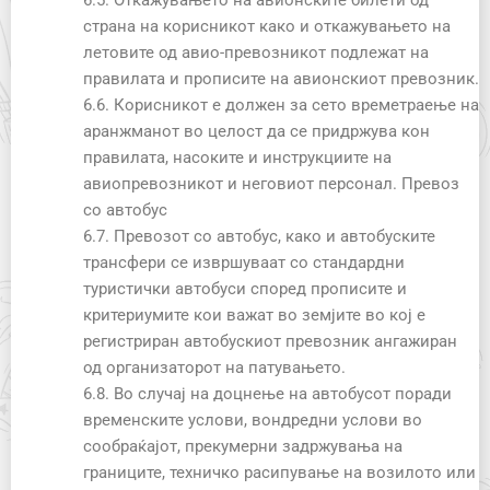
6.5. Откажувањето на авионските билети од
страна на корисникот како и откажувањето на
летовите од авио-превозникот подлежат на
правилата и прописите на авионскиот превозник.
6.6. Корисникот е должен за сето времетраење на
аранжманот во целост да се придржува кон
правилата, насоките и инструкциите на
авиопревозникот и неговиот персонал. Превоз
со автобус
6.7. Превозот со автобус, како и автобуските
трансфери се извршуваат со стандардни
туристички автобуси според прописите и
критериумите кои важат во земјите во кој е
регистриран автобускиот превозник ангажиран
од организаторот на патувањето.
6.8. Во случај на доцнење на автобусот поради
временските услови, вондредни услови во
сообраќајот, прекумерни задржувања на
границите, техничко расипување на возилото или