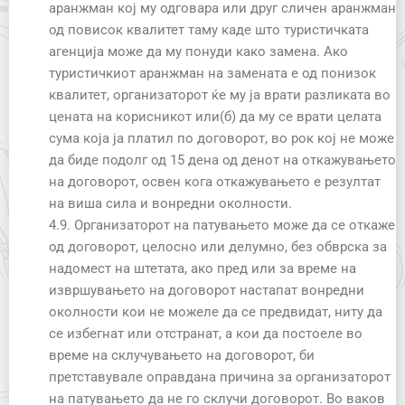
аранжман кој му одговара или друг сличен аранжман
од повисок квалитет таму каде што туристичката
агенција може да му понуди како замена. Ако
туристичкиот аранжман на замената е од понизок
квалитет, организаторот ќе му ја врати разликата во
цената на корисникот или(б) да му се врати целата
сума која ја платил по договорот, во рок кој не може
да биде подолг од 15 дена од денот на откажувањето
на договорот, освен кога откажувањето е резултат
на виша сила и вонредни околности.
4.9. Организаторот на патувањето може да се откаже
од договорот, целосно или делумно, без обврска за
надомест на штетата, ако пред или за време на
извршувањето на договорот настапат вонредни
околности кои не можеле да се предвидат, ниту да
се избегнат или отстранат, а кои да постоеле во
време на склучувањето на договорот, би
претставувале оправдана причина за организаторот
на патувањето да не го склучи договорот. Во ваков