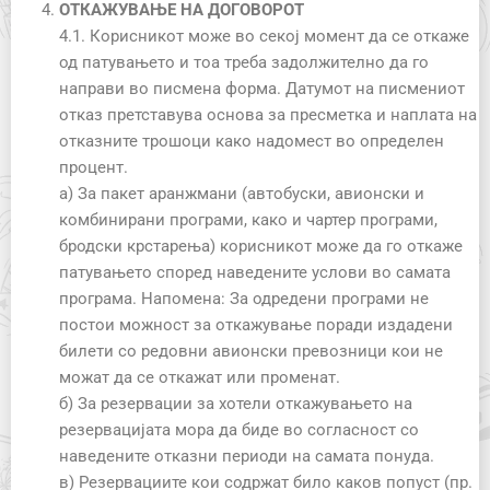
ОТКАЖУВАЊЕ НА ДОГОВОРОТ
4.1. Корисникот може во секој момент да се откаже
од патувањето и тоа треба задолжително да го
направи во писмена форма. Датумот на писмениот
отказ претставува основа за пресметка и наплата на
отказните трошоци како надомест во определен
процент.
а) За пакет аранжмани (автобуски, авионски и
комбинирани програми, како и чартер програми,
бродски крстарења) корисникот може да го откаже
патувањето според наведените услови во самата
програма. Напомена: За одредени програми не
постои можност за откажување поради издадени
билети со редовни авионски превозници кои не
можат да се откажат или променат.
б) За резервации за хотели откажувањето на
резервацијата мора да биде во согласност со
наведените отказни периоди на самата понуда.
в) Резервациите кои содржат било каков попуст (пр.