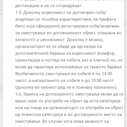
дестинации и не се споредуваат.
1.5. Доколку корисникот не договорил соба/
апартман со посебни карактеристики, ќе прифати
било која официјално регистрирана соба/апартман
за сместување во договорениот објект, опишана во
каталогот и ценовникот. Доколку е можно,
организаторот ќе се обиде да одговори на
дополнителните барања на корисникот (комфор,
ориентација и поглед на собата, кат и слично) но, не
може да гарантира исполнување на таквото барање.
Вообичаеното сместување во собите е по 14:00
часот, а напуштањето на собите е до 10:00 часот
(доколку во куќниот ред не е поинаку назначено).
1.6. Замена на договореното сместување може да се
врши само со употреба на објект од иста категорија
или на товар на организаторот со употреба на објект
од повисока категорија и во договореното место на
сместување. Во случаи кога нема можност за