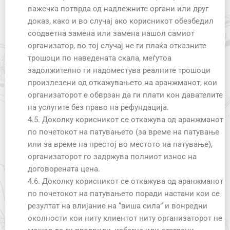
важечка потврда од надлежните органи или друг
доказ, како и во случај ако корисникот обезбедил
соодветна замена или замена нашол самиот
организатор, во тој случај не ги плаќа отказните
трошоци по наведената скала, меѓутоа
задолжително ги надоместува реалните трошоци
произлезени од откажувањето на аранжманот, кои
организаторот е обврзан да ги плати кон давателите
на услугите без право на рефундација.
4.5. Доколку корисникот се откажува од аранжманот
по почетокот на патувањето (за време на патување
или за време на престој во местото на патување),
организаторот го задржува полниот износ на
договорената цена.
4.6. Доколку корисникот се откажува од аранжманот
по почетокот на патувањето поради настани кои се
резултат на влијание на “виша сила” и вонредни
околности кои ниту клиентот ниту организаторот не