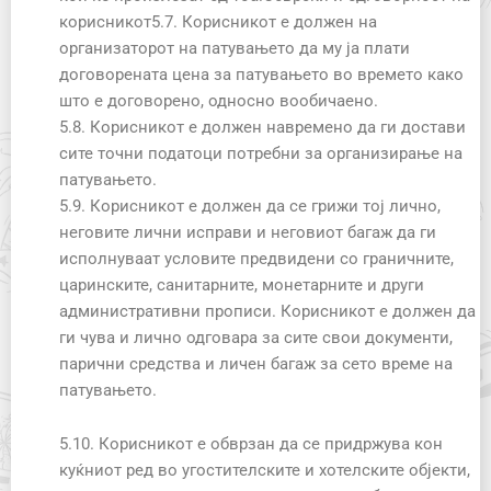
корисникот5.7. Корисникот е должен на
организаторот на патувањето да му ја плати
договорената цена за патувањето во времето како
што е договорено, односно вообичаено.
5.8. Корисникот е должен навремено да ги достави
сите точни податоци потребни за организирање на
патувањето.
5.9. Корисникот е должен да се грижи тој лично,
неговите лични исправи и неговиот багаж да ги
исполнуваат условите предвидени со граничните,
царинските, санитарните, монетарните и други
административни прописи. Корисникот е должен да
ги чува и лично одговара за сите свои документи,
парични средства и личен багаж за сето време на
патувањето.
5.10. Корисникот е обврзан да се придржува кон
куќниот ред во угостителските и хотелските објекти,