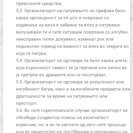
превозните средства.
5.3. Организаторот на патувањето не прифаќа било
каква одговорност за сѐ што е поврзано со
издавање на виза и забрана за влез и патување,
вклучувајќи ги и сите ситуации поврзани со изгубен,
неисправен патен документ, изминат рок или
недоволен период на важност за влез во земјата во
која се патува.
5.4. Организаторот не одговара за било каква штета
која корисникот самиот ќе ја причини или лично ќе
ја претрпи во државите кои се посетуваат.
5.5. Организаторот не одговара за уништениот или
изгубениот багаж, како и за изгубените предмети или
драгоцености за време на патувањето или
престојот.
5.6. Во сите гореспоменати случаи организаторот ќе
обезбеди соодветна помош на засегнатиот
корисник, но, и ќе ги наплати од него сите трошоци
кои ќе произлезат од тоа.Oбврски и одговорност на