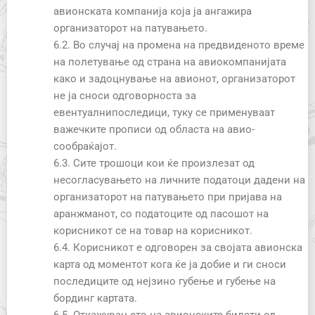
авионската компанија која ја ангажира
организаторот на патувањето.
6.2. Во случај на промена на предвиденото време
на полетување од страна на авиокомпанијата
како и задоцнување на авионот, организаторот
не ја сноси одговорноста за
евентуалнипоследици, туку се применуваат
важечките прописи од областа на авио-
сообраќајот.
6.3. Сите трошоци кои ќе произлезат од
несогласувањето на личните податоци дадени на
организаторот на патувањето при пријава на
аранжманот, со податоците од пасошот на
корисникот се на товар на корисникот.
6.4. Корисникот е одговорен за својата авионска
карта од моментот кога ќе ја добие и ги сноси
последиците од нејзино губење и губење на
бординг картата.