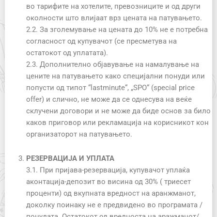
во тарифите на хотелите, превозниците и од други
околности што влијаат врз цената на патувањето.
2.2. За зголемување на цената до 10% не е потребна
согласност од купувачот (се пресметува на
остатокот од уплатата).
2.3. Дополнително објавување на намалување на
цените на патувањето како специјални понуди или
попусти од типот “lastminute“, „SPO“ (special price
offer) и слично, не може да се однесува на веќе
склучени договори и не може да биде основ за било
каков приговор или рекламација на корисникот кон
организаторот на патувањето.
РЕЗЕРВАЦИЈА И УПЛАТА
3.1. При пријава-резервација, купувачот уплаќа
аконтација-депозит во висина од 30% ( триесет
проценти) од вкупната вредност на аранжманот,
доколку поинаку не е предвидено во програмата /
понудата. Остатокот од вредноста на аражманот/