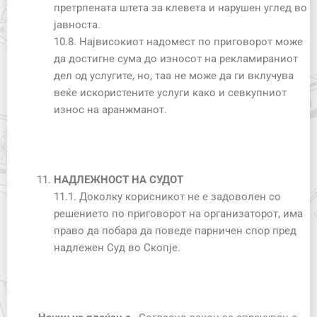
претрпената штета за клевета и нарушен углед во
јавноста.
10.8. Највисокиот надомест по приговорот може
да достигне сума до износот на рекламираниот
дел од услугите, но, таа не може да ги вклучува
веќе искористените услуги како и севкупниот
износ на аранжманот.
НАДЛЕЖНОСТ НА СУДОТ
11.1. Доколку корисникот не е задоволен со
решението по приговорот на организаторот, има
право да побара да поведе парничен спор пред
надлежен Суд во Скопје.