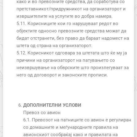
како и во превозните средства, да соработува со
претставникот/придружникот на организаторот и
извршителите на услугите во добра намера.
5.11. Корисниците кои го нарушуваат редот во
објектите односно превозните средства можат да
бидат отстранети, без право да бараат надомест на
штета од страна на организаторот.
5.12. Корисникот одговара за штетата што ќе му ја
причини на организаторот на патувањето со
неизвршување на обврските што произлегуваат за
него од договорот и законските прописи.
ДОПОЛНИТЕЛНИ УСЛОВИ
Превоз со авион
6.1. Превозот на патниците со авион е регулиран
со домашните и меѓународните правила на
авионскиот сообраќај како и правилата на