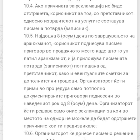
10.4. Ако причината за рекламација не биде
отстранета, корисникот за тоа, со претставникот
односно извршителот на услугите составува
писмена потврда (записник).
10.5. Најдоцна 8 (осум) дена по завршувањето на
аранжманот, корисникот поднесува писмен
приговор во продажното место каде што го уп
латил аранжманот, и ја приложува писмената
потврда (записникот) потпишана од
претставникот, како и евентуалните сметки за
дополнителни трошоци. Организаторот ќе ги
прими во процедура само потполно
документираните приговори поднесени во
наведениот рок од 8 (осум) дена. Организаторот
ќе ги решава само оние рекламации за кои во
местото на одмор не можеле да бидат одстранети
причините кои ги предизвикале.
10.6. Организаторот ќе донесе писмено решение