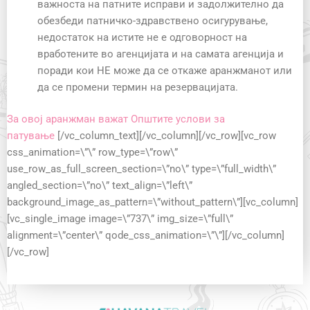
важноста на патните исправи и задолжително да
обезбеди патничко-здравствено осигурување,
недостаток на истите не е одговорност на
вработените во агенцијата и на самата агенција и
поради кои НЕ можe да се откаже аранжманот или
да се промени термин на резервацијата.
За овој аранжман важат Општите услови за
патување
[/vc_column_text][/vc_column][/vc_row][vc_row
css_animation=\”\” row_type=\”row\”
use_row_as_full_screen_section=\”no\” type=\”full_width\”
angled_section=\”no\” text_align=\”left\”
background_image_as_pattern=\”without_pattern\”][vc_column]
[vc_single_image image=\”737\” img_size=\”full\”
alignment=\”center\” qode_css_animation=\”\”][/vc_column]
[/vc_row]