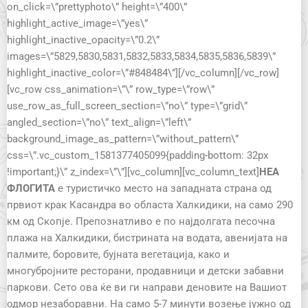
on_click=\”prettyphoto\” height=\”400\”
highlight_active_image=\”yes\”
highlight_inactive_opacity=\”0.2\”
images=\”5829,5830,5831,5832,5833,5834,5835,5836,5839\”
highlight_inactive_color=\”#848484\”][/vc_column][/vc_row]
[vc_row css_animation=\”\” row_type=\”row\”
use_row_as_full_screen_section=\”no\” type=\”grid\”
angled_section=\”no\” text_align=\”left\”
background_image_as_pattern=\”without_pattern\”
css=\”.vc_custom_1581377405099{padding-bottom: 32px
!important;}\” z_index=\”\”][vc_column][vc_column_text]
НЕА
ФЛОГИТА
е туристичко место на западната страна од
првиот крак Касандра во областа Халкидики, на само 290
км од Скопје. Препознатливо е по најдолгата песочна
плажа на Халкидики, бистрината на водата, авенијата на
палмите, боровите, бујната вегетација, како и
многубројните ресторани, продавници и детски забавни
паркови. Сето ова ќе ви ги направи деновите на Вашиот
одмор незаборавни. На само 5-7 минути возење јужно од