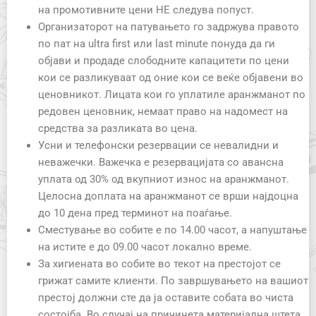
на промотивните цени НЕ следува попуст.
Организаторот на патувањето го задржува правото
по пат на ultra first или last minute понуда да ги
објави и продаде слободните капацитети по цени
кои се разликуваат од оние кои се веќе објавени во
ценовникот. Лицата кои го уплатиле аранжманот по
редовен ценовник, немаат право на надомест на
средства за разликата во цена.
Усни и телефонски резервации се невалидни и
неважечки. Важечка е резервацијата со авансна
уплата од 30% од вкупниот износ на аранжманот.
Целосна доплата на аранжманот се врши најдоцна
до 10 дена пред терминот на поаѓање.
Сместување во собите е по 14.00 часот, а напуштање
на истите е до 09.00 часот локално време.
За хигиената во собите во текот на престојот се
грижат самите клиенти. По завршувањето на вашиот
престој должни сте да ја оставите собата во чиста
состојба. Во случај на причинета материјална штета