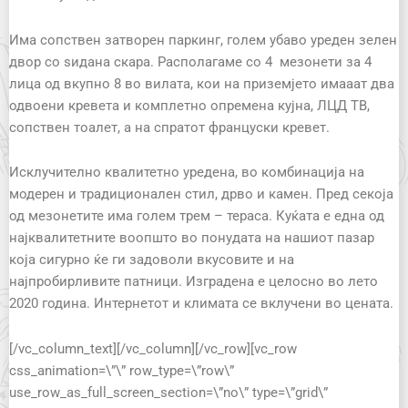
Има сопствен затворен паркинг, голем убаво уреден зелен
двор со ѕидана скара. Располагаме со 4 мезонети за 4
лица од вкупно 8 во вилата, кои на приземјето имааат два
одвоени кревета и комплетно опремена кујна, ЛЦД ТВ,
сопствен тоалет, а на спратот француски кревет.
Исклучително квалитетно уредена, во комбинација на
модерен и традиционален стил, дрво и камен. Пред секоја
од мезонетите има голем трем – тераса. Куќата е една од
најквалитетните воопшто во понудата на нашиот пазар
која сигурно ќе ги задоволи вкусовите и на
најпробирливите патници. Изградена е целосно во лето
2020 година. Интернетот и климата се вклучени во цената.
[/vc_column_text][/vc_column][/vc_row][vc_row
css_animation=\”\” row_type=\”row\”
use_row_as_full_screen_section=\”no\” type=\”grid\”