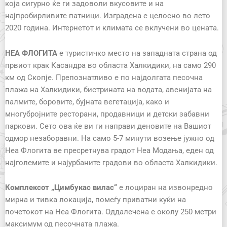
која сигурно ќе ги задоволи вкусовите и на
најпробирливите патници. Изградена е целосно во лето
2020 година. Интернетот и климата се вклучени во цената.
НЕА ФЛОГИТА
е туристичко место на западната страна од
првиот крак Касандра во областа Халкидики, на само 290
км од Скопје. Препознатливо е по најдолгата песочна
плажа на Халкидики, бистрината на водата, авенијата на
палмите, боровите, бујната вегетација, како и
многубројните ресторани, продавници и детски забавни
паркови. Сето ова ќе ви ги направи деновите на Вашиот
одмор незаборавни. На само 5-7 минути возење јужно од
Неа Флогита ве пресретнува градот Неа Модања, еден од
најголемите и најурбаните градови во областа Халкидики.
К
омплексот
„Цимбукас
вилас
“
е лоциран на извонредно
мирна и тивка локација, помеѓу приватни куќи на
почетокот на Неа Флогита. Оддалечена е околу 250 метри
максимум од песочната плажа.