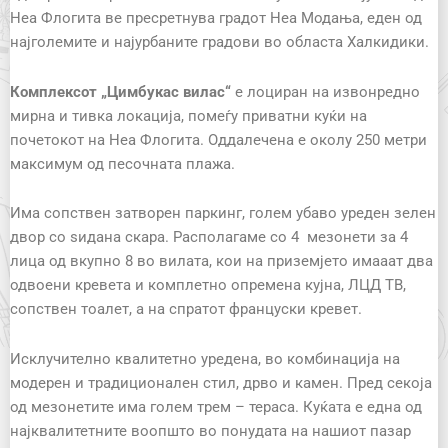
Неа Флогита ве пресретнува градот Неа Модања, еден од
најголемите и најурбаните градови во областа Халкидики.
К
омплексот
„Цимбукас
вилас
“
е лоциран на извонредно
мирна и тивка локација, помеѓу приватни куќи на
почетокот на Неа Флогита. Оддалечена е околу 250 метри
максимум од песочната плажа.
Има сопствен затворен паркинг, голем убаво уреден зелен
двор со ѕидана скара. Располагаме со 4 мезонети за 4
лица од вкупно 8 во вилата, кои на приземјето имааат два
одвоени кревета и комплетно опремена кујна, ЛЦД ТВ,
сопствен тоалет, а на спратот француски кревет.
Исклучително квалитетно уредена, во комбинација на
модерен и традиционален стил, дрво и камен. Пред секоја
од мезонетите има голем трем – тераса. Куќата е една од
најквалитетните воопшто во понудата на нашиот пазар