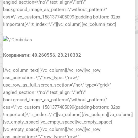
angled_section=\”no\” text_align=\”left\”
background_image_as_pattern=\”without_pattern\”
css=\”.vc_custom_1581377405099{padding-bottom: 32px
!important;}\” z_index=\”\”][vc_column][vc_column_text]
Координати: 40.260556, 23.210332
[/vc_column_text][/vc_column][/vc_row][vc_row
css_animation=\”\” row_type=\”row\”
use_row_as_full_screen_section=\”no\” type=\”grid\”
angled_section=\”no\” text_align=\”left\”
background_image_as_pattern=\”without_pattern\”
css=\”.vc_custom_1581377405099{padding-bottom: 32px
!important;}\” z_index=\”\”][vc_column][/vc_column][vc_column]
[vc_empty_space][vc_empty_space][vc_empty_space]
[vc_empty_space][/vc_column][/vc_row][vc_row
css_animation=\”\” row_type=\”row\”