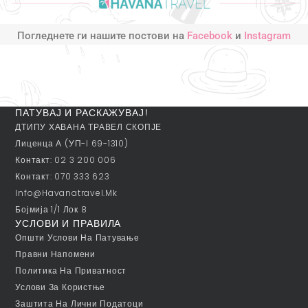
Погледнете ги нашите постови на
Facebook
и
Instagram
ПАТУВАЈ И РАСКАЖУВАЈ!
ДТИПУ ХАВАНА ТРАВЕЛ СКОПЈЕ
Лиценца А (УП-I 69-1310)
Контакт: 02 3 200 006
Контакт: 070 333 623
Info@havanatravel.mk
Бојмија 1/1 Лок 8
УСЛОВИ И ПРАВИЛА
Општи Услови На Патување
Правни Напомени
Политика На Приватност
Услови За Користње
Заштита На Лични Податоци