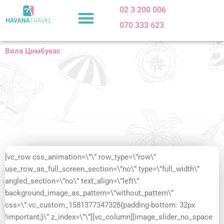
Skip
02 3 200 006
to
070 333 623
content
Вила Цимбукас
[vc_row css_animation=\”\” row_type=\”row\”
use_row_as_full_screen_section=\”no\” type=\”full_width\”
angled_section=\”no\” text_align=\”left\”
background_image_as_pattern=\”without_pattern\”
css=\”.vc_custom_1581377347328{padding-bottom: 32px
!important;}\” z_index=\”\”][vc_column][image_slider_no_space