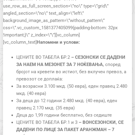
use_row_as_full_screen_section=\”no\” type=\”grid\”
angled_section=\”no\” text_align=\”left\”
background_image_as_pattern=\”without_pattern\”
css=\”.vc_custom_1581377405099{padding-bottom: 32px
!important;}\” z_index=\”\”][vc_column]
[vc_column_text]
Напомени и услови:
ЦЕНИТЕ ВО ТАБЕЛА БР.2
– СЕЗОНСКИ СЕ ДАДЕНИ
ЗА НАЕМ НА МЕЗОНЕТ ЗА 7 НОЌЕВАЊА,
според
бројот на кревети во истиот, без вклучен превоз, а
превозот се доплаќа:
За возрасни 3.100 мкд. (50 евра), еден правец 2.480
мкд. (40 евра)
За деца до 12 години 2.480 мкд. (40 евра), еден
правец 2.170 мкд. (35 евра)
Деца до 1,99 години бесплатно, без седиште
ЦЕНИТЕ ВО ТАБЕЛА БР.1 и 3
– ВОНСЕЗОНСКИ
,
СЕ
ДАДЕНИ ПО ЛИЦЕ ЗА ПАКЕТ АРАНЖМАН – 7