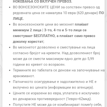
НОЌЕВАЊА СО ВКЛУЧЕН ПРЕВОЗ.
ВО ВОНСЕЗОНСКИТЕ ЦЕНИ за сопствен превоз од
редовната цена се намалува 10 евра (620 денари)
ПО
ЛИЦЕ.
Во вонсезонските цени во мезонет
плаќаат
минимум 2 лица | 3-то, 4-то и 5-то лице се
сместуваат БЕСПЛАТНО, а плаќаат само превоз
доколку користат;
Во мезонетот дозволено е сместување на лица
согласно бројот на кревети. Над дозволениот број
може да се смести максимум едно дете до 5,99
години во кревет со возрасен.
Термините во табелата се денови на започнување на
аранжманот.
Патничкото осигурување е задолжително и НЕ е
вклучено во цената (информации во агенција).
Цените се изразени во евра, уплатата е исклучиво
во денараска противвредност (1евро=62мкд).
Попустите НЕ можe да се комбинираат помеѓу себе,