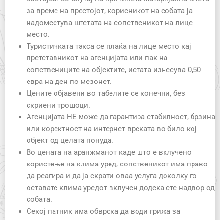
за време на престојот, корисникот на собата ја
надоместува штетата на сопственикот на лице
место.
Туристичката такса се плаќа на лице место кај
претставникот на агенцијата или пак на
сопствениците на објектите, истата изнесува 0,50
евра на ден по мезонет.
Цените објавени во табелите се конечни, без
скриени трошоци.
Агенцијата НЕ може да гарантира стабилност, брзина
или коректност на интернет врската во било кој
објект од целата понуда.
Во цената на аранжманот каде што е вклучено
користење на клима уред, сопственикот има право
да реагира и да ја скрати оваа услуга доколку го
оставате клима уредот вклучен додека сте надвор од
собата.
Секој патник има обврска да води грижа за