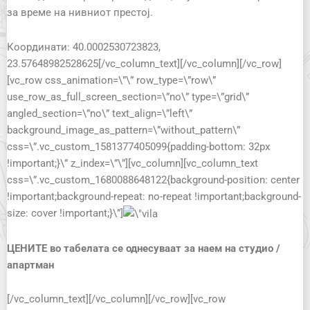
за време на нивниот престој.
Координати: 40.0002530723823,
23.57648982528625[/vc_column_text][/vc_column][/vc_row]
[vc_row css_animation=\”\” row_type=\”row\”
use_row_as_full_screen_section=\”no\” type=\”grid\”
angled_section=\”no\” text_align=\”left\”
background_image_as_pattern=\”without_pattern\”
css=\”.vc_custom_1581377405099{padding-bottom: 32px
!important;}\” z_index=\”\”][vc_column][vc_column_text
css=\”.vc_custom_1680088648122{background-position: center
!important;background-repeat: no-repeat !important;background-
size: cover !important;}\”]
ЦЕНИТЕ во табелата се однесуваат за наем на студио /
апартман
[/vc_column_text][/vc_column][/vc_row][vc_row