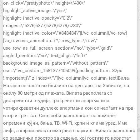
on_click=\”prettyphoto\” height=\”400\”
highlight_active_image=\”yes\”
highlight_inactive_opacity=\”0.2\”
images=\”6276,6277,6278,6279,6280\”
highlight_inactive_color=\”#848484\”][/vc_column][/vc_row]
[vc_row css_animation=\”\” row_type=\”row\”
use_row_as_full_screen_section=\”no\” type=\”grid\”
angled_section=\”no\” text_align=\”left\”
background_image_as_pattern=\”without_pattern\”
css=\”.vc_custom_1581377405099{padding-bottom: 32px
!important;}\” z_index=\”\”][vc_column][vc_column_text]Вила
Наташа се наоѓа во близина на центарот на Ханиоти, на
околу 80 метри од плажата. Вилата располага со
двокреветни студија, трокреветни апартмани и
четирикреветни дуплекс апартмани кои се наоѓаат на прв,
втор и трет кат. Сите соби располагаат со комплет
опремени кујни, бања, ТВ, Wi-Fi, крпи и клима уред. Има
лифт, а карши вилата има јавен паркинг. Вилата располага
со заеднички простор за седење, кој гостите го користат