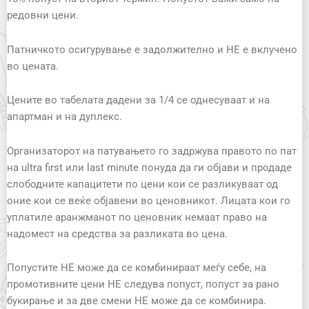
редовни цени.
Патничкото осигурување е задолжително и НЕ е вклучено
во цената.
Цените во табелата дадени за 1/4 се однесуваат и на
апартман и на дуплекс.
Организаторот на патувањето го задржува правото по пат
на ultra first или last minute понуда да ги објави и продаде
слободните капацитети по цени кои се разликуваат од
оние кои се веќе објавени во ценовникот. Лицата кои го
уплатиле аранжманот по ценовник немаат право на
надомест на средства за разликата во цена.
Попустите НЕ можe да се комбинираат меѓу себе, на
промотивните цени НЕ следува попуст, попуст за рано
букирање и за две смени НЕ може да се комбинира.