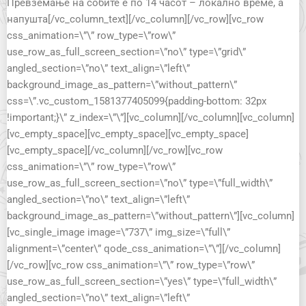
Превземање на собите е по 14 часот – локално време, а
напушта
[/vc_column_text][/vc_column][/vc_row][vc_row
css_animation=\”\” row_type=\”row\”
use_row_as_full_screen_section=\”no\” type=\”grid\”
angled_section=\”no\” text_align=\”left\”
background_image_as_pattern=\”without_pattern\”
css=\”.vc_custom_1581377405099{padding-bottom: 32px
!important;}\” z_index=\”\”][vc_column][/vc_column][vc_column]
[vc_empty_space][vc_empty_space][vc_empty_space]
[vc_empty_space][/vc_column][/vc_row][vc_row
css_animation=\”\” row_type=\”row\”
use_row_as_full_screen_section=\”no\” type=\”full_width\”
angled_section=\”no\” text_align=\”left\”
background_image_as_pattern=\”without_pattern\”][vc_column]
[vc_single_image image=\”737\” img_size=\”full\”
alignment=\”center\” qode_css_animation=\”\”][/vc_column]
[/vc_row][vc_row css_animation=\”\” row_type=\”row\”
use_row_as_full_screen_section=\”yes\” type=\”full_width\”
angled_section=\”no\” text_align=\”left\”