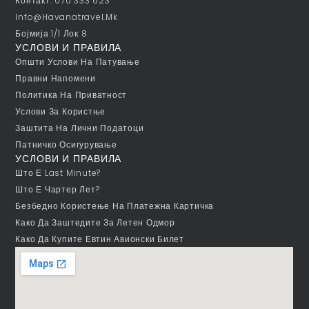
Контакт: 070 333 623
Info@havanatravel.mk
Бојмија 1/1 Лок 8
УСЛОВИ И ПРАВИЛА
Општи Услови На Патување
Правни Напомени
Политика На Приватност
Услови За Користње
Заштита На Лични Податоци
Патничко Осигурување
УСЛОВИ И ПРАВИЛА
Што Е Last Minute?
Што Е Чартер Лет?
Безбедно Користење На Платежна Картичка
Како Да Заштедите За Летен Одмор
Како Да Купите Евтин Авионски Билет