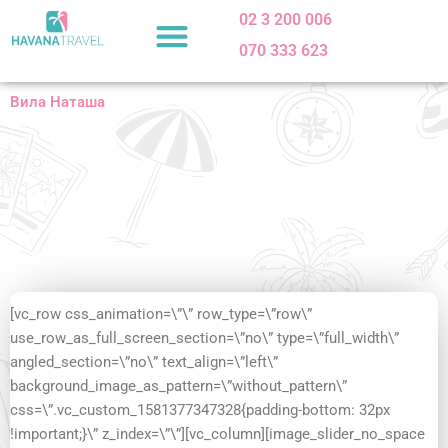
Skip
02 3 200 006
to
070 333 623
content
Вила Наташа
[vc_row css_animation=\”\” row_type=\”row\”
use_row_as_full_screen_section=\”no\” type=\”full_width\”
angled_section=\”no\” text_align=\”left\”
background_image_as_pattern=\”without_pattern\”
css=\”.vc_custom_1581377347328{padding-bottom: 32px
!important;}\” z_index=\”\”][vc_column][image_slider_no_space