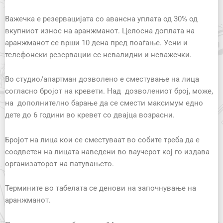
Важечка е резервацијата со авансна уплата од 30% од
вкупниот износ на аранжманот. Целосна доплата на
аранжманот се врши 10 дена пред поаѓање. Усни и
телефонски резервации се невалидни и неважечки.
Во студио/апартман дозволено е сместување на лица
согласно бројот на кревети. Над
дозволениот број, може,
на дополнително барање да се смести максимум едно
дете до 6 години во кревет со двајца возрасни.
Бројот на лица кои се сместуваат во собите треба да е
соодветен на лицата наведени во ваучерот кој го издава
организаторот на патувањето.
Термините во табелата се денови на започнување на
аранжманот.