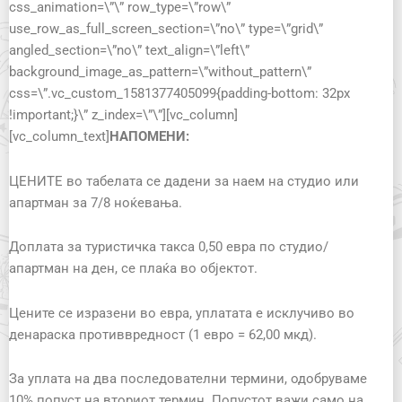
css_animation=\”\” row_type=\”row\”
use_row_as_full_screen_section=\”no\” type=\”grid\”
angled_section=\”no\” text_align=\”left\”
background_image_as_pattern=\”without_pattern\”
css=\”.vc_custom_1581377405099{padding-bottom: 32px
!important;}\” z_index=\”\”][vc_column]
[vc_column_text]
НАПОМЕНИ:
ЦЕНИТЕ во табелата се дадени за наем на студио или
апартман за 7/8 ноќевања.
Доплата за туристичка такса 0,50 евра по студио/
апартман на ден, се плаќа во објектот.
Цените се изразени во евра, уплатата е исклучиво во
денараска противвредност (1 евро = 62,00 мкд).
За уплата на два последователни термини, одобруваме
10% попуст на вториот термин. Попустот важи само на