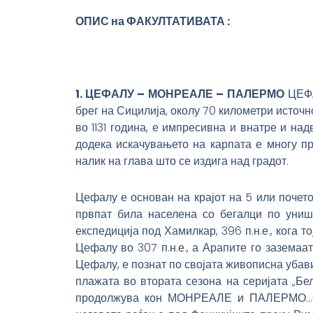
ОПИС на ФАКУЛТАТИВАТА :
1. ЦЕФАЛУ – МОНРЕАЛЕ – ПАЛЕРМО
ЦЕФА
брег на Сицилија, околу 70 километри источ
во 1131 година, е импресивна и внатре и н
додека искачувањето на карпата е многу п
налик на глава што се издига над градот.
Цефалу е основан на крајот на 5 или почето
првпат била населена со бегалци по униш
експедиција под Хамилкар, 396 п.н.е., кога 
Цефалу во 307 п.н.е., а Арапите го заземаа
Цефалу, е познат по својата живописна убав
плажата во втората сезона на серијата „Бе
продолжува кон МОНРЕАЛЕ и ПАЛЕРМО…Откр