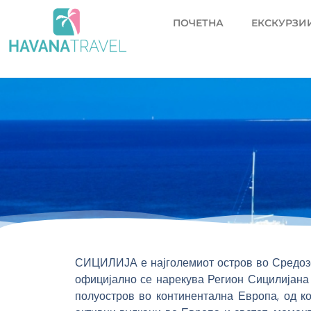
Skip
ПОЧЕТНА
ЕКСКУРЗИИ
to
content
СИЦИЛИЈА е најголемиот остров во Средозем
официјално се нарекува Регион Сицилијана 
полуостров во континентална Европа, од ко