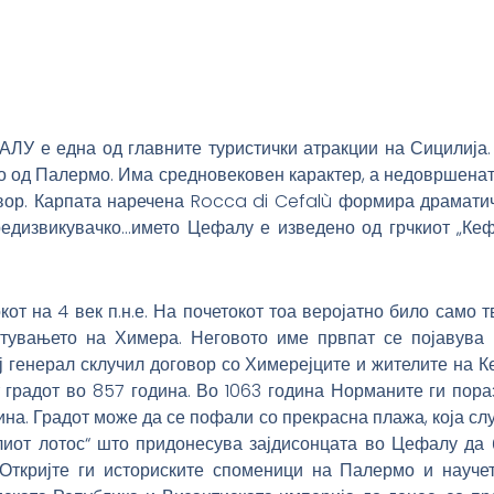
ЛУ е една од главните туристички атракции на Сицилија.
но од Палермо. Има средновековен карактер, а недовршената
адвор. Карпата наречена Rocca di Cefalù формира драматич
редизвикувачко…името Цефалу е изведено од грчкиот „Кеф
кот на 4 век п.н.е. На почетокот тоа веројатно било само
тувањето на Химера. Неговото име првпат се појавува в
тој генерал склучил договор со Химерејците и жителите на
т градот во 857 година. Во 1063 година Норманите ги пор
ина. Градот може да се пофали со прекрасна плажа, која с
лиот лотос“ што придонесува зајдисонцата во Цефалу да
ијте ги историските споменици на Палермо и научете 