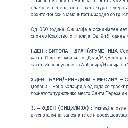
активни вулкани во Европа и светот, момент
плажи и неверојатна архитектура. Опера
архитектонски знаменитости, заедно со грчк
Од 1860 година, Сицилија е официјален дел
спои со Кралството Италија. Од 1946 година,
1.ДЕН : БИТОЛА – ДРАЧ/ИГУМЕНИЦА
Сост
часот. Пристигнување во Драч/Игуменица ок
часот. Испловување за Албанија/Италија во 
2.ДЕН : БАРИ/БРИНДИЗИ – МЕСИНА – 
Џовани – Реџо Калабрија од каде со траект
познатото туристичко место Санта Тереза ди
3. – 8.ДЕН (СИЦИЛИЈА) :
Уживајте овие 
вкусната кујна, запознајте се и воодушевува