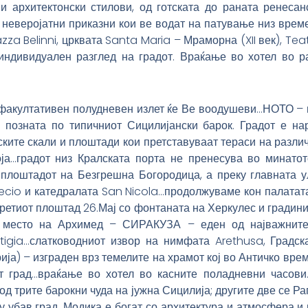
и архитектонски стилови, од готската до раната ренесан
 неверојатни приказни кои ве водат на патување низ времет
piazza Belinni, црквата Santa Maria – Мраморна (XII век), Te
индивидуален разглед на градот. Враќање во хотел во р
факултативен полудневен излет ќе Ве воодушеви…НОТО – гр
 позната по типичниот Сицилијански барок. Градот е на
нските скали и плоштади кои претставуваат тераси на разл
ја…градот низ Кралската порта не пренесува во минато
плоштадот на Безгрешна Богородица, а преку главната ул
cio и катедралата San Nicola…продолжуваме кон палатата 
 третиот плоштад 26.Мај со фонтаната на Херкулес и градин
 место на Архимед – СИРАКУЗА – еден од најважните
rtigia…слатководниот извор на нимфата Arethusa, Градск
ја) – изграден врз темелите на храмот кој во Античко вре
т град…враќање во хотел во касните поладневни часов
од трите барокни чуда на јужна Сицилија; другите две се Ра
гу убав град, Модика е богат со архитектура и атмосфера и