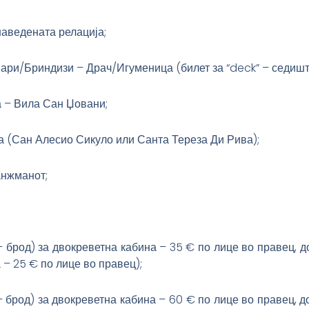
наведената релација;
Бари/Бриндизи – Драч/Игуменица (билет за “deck” – седишт
 – Вила Сан Џовани;
на (Сан Алесио Сикуло или Санта Тереза Ди Рива);
анжманот;
 брод) за двокреветна кабина – 35 € по лице во правец, д
 – 25 € по лице во правец);
 брод) за двокреветна кабина – 60 € по лице во правец, д