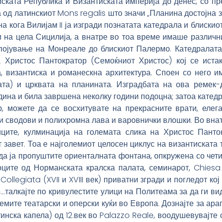
ската Република и Византиската империја до денес, со п
д латинскиот Mons regalis што значи „Планина достојна за
на кога Вилијам II ја изгради познатата катедрала и блиски
и на цела Сицилија, а внатре во тоа време имаше различни
 спојување на Монреале до блискиот Палермо. Катедралат
Христос Пантократор (Семоќниот Христос) кој се истак
 византиска и романескна архитектура. Споен со него им
ата) и црквата на планината. Изградбата на ова ремек
одина и била завршена неколку години подоцна; затоа катед
, можете да се восхитувате на прекрасните врати, елег
и сводови и полихромна лава и варовнички влошки. Во внат
ите, кулминација на големата слика на Христос Пантокр
завет. Тоа е најголемиот целосен циклус на византиската 
да ја пропуштите ориенталната фонтана, опкружена со чет
оците од Норманската кралска палата, семинарот, Chiesa
а Collegiata (XVII и XVIII век) приватни згради и погледот к
талкајте по кривулестите улици на Политеама за да ги ви
емите театарски и оперски куќи во Европа. Дознајте за ар
инска капела) од 12.век во Palazzo Reale, воодушевувајте