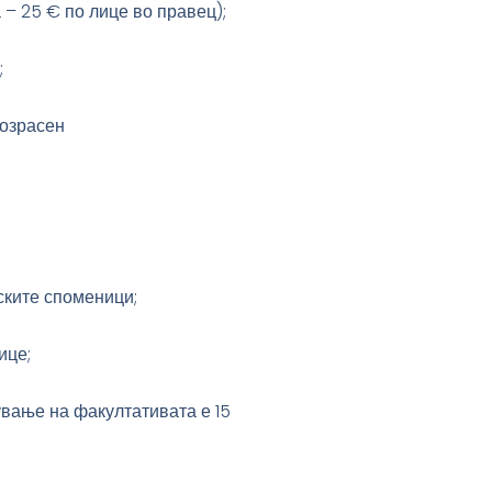
 – 25 € по лице во правец);
;
возрасен
ските споменици;
ице;
вање на факултативата е 15