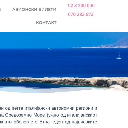
02 3 200 006
S
АВИОНСКИ БИЛЕТИ
070 333 623
КОНТАКТ
н од петте италијански автономни региони и
на Средоземно Море, јужно од италијанскиот
кнато обележје е Етна, еден од највисоките