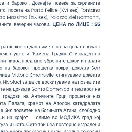
са и барокот. Дознајте повеќе за скриените
о…посета на Porta Felice (XVI век), Fontana
atro Massimo (XIX век), Palazzo dei Normanni,
аните вечерни часови.
ЦЕНА по ЛИЦЕ : 55
атче кое го дава името на на целата област
речен уште и “Камена Градина“, израден по
ични нивоа пред многубројните цркви и палати
то на барокот…прошетка покрај црквата San
ица Vittorio Emanuelle стигнуваме црквата
Nicolaci за да се восхитуваме на познатите
ите на црквата Sanто Domеnicо и театарот на
 градови на Античките Грци…прошетка низ
ата Палата, храмот на Аполон, катедралата
ме бил посветен на богињата Атина…слободно
и…и на крајот – одиме во МОДИКА град кој
гуза и Ното. Сите три беа повторно изградени
 има многу прекрасни цркви. Заедно со седум