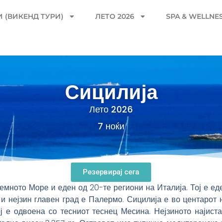
 (ВИКЕНД ТУРИ)
ЛЕТО 2026
SPA & WELLNE
Сицилија
Лето 2026
7 ноќи
Резервирај сега
ното Море и еден од 20-те региони на Италија. Тој е еде
и нејзин главен град е Палермо. Сицилија е во центарот 
ј е одвоена со тесниот теснец Месина. Нејзиното најиста