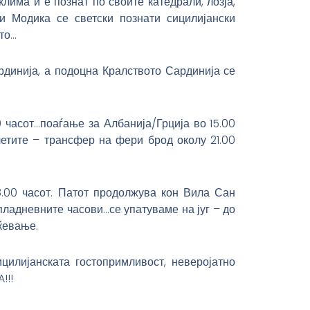
лима и е познат по своите катедрали, лозја,
 Модика се светски познати сицилијански
то…
рдинија, а подоцна Кралството Сардинија се
 часот…поаѓање за Албанија/Грција во 15.00
летите – трансфер на фери брод околу 21.00
.00 часот. Патот продолжува кон Вила Сан
ладневните часови…се упатуваме на југ – до
ќевање.
цилијанската гостопримливост, неверојатно
!!!