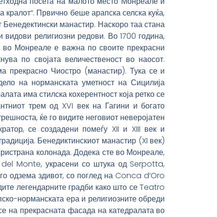
ретходна посета на малото место Монреале и
 кралот“. Првично беше арапска селска куќа,
от Бенедектински манастир. Наскоро таа стана
 видови религиозни редови. Во 1700 година,
а во Монреале е важна по своите прекрасни
нува по својата величественост во наосот.
а прекрасно Чиостро (манастир). Тука се и
-дело на норманската уметност на Сицилија
ралата има стилска кохерентност која ретко се
антниот трем од XVI век на Гагини и богато
решноста, ќе го видите неговиот неверојатен
атор, се создадени помеѓу XII и XIII век и
традиција. Бенедиктинскиот манастир (XI век)
иристрана колонада. Додека сте во Монреале,
 del Monte, украсени со штука од Serpotta,
ој го одзема здивот, со поглед на Conca d’Oro
дите легендарните градби како што се Teatro
апско-норманската ера и религиозните обреди
 се на прекрасната фасада на катедралата во