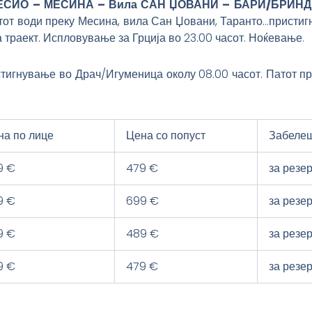
ЕСИО – МЕСИНА – Вила САН ЏОВАНИ – БАРИ/БРИН
от води преку Месина, вила Сан Џовани, Таранто…присти
а траект. Испловување за Грција во 23.00 часот. Ноќевање.
тигнување во Драч/Игуменица околу 08.00 часот. Патот п
на по лице
Цена со попуст
Забеле
9 €
479 €
за резе
9 €
699 €
за резе
9 €
489 €
за резе
9 €
479 €
за резе