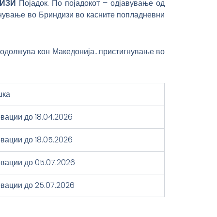
ДИЗИ
Појадок. По појадокот – одјавување од
гнување во Бриндизи во касните попладневни
родолжува кон Македонија…пристигнување во
шка
рвации до 18.04.2026
рвации до 18.05.2026
рвации до 05.07.2026
рвации до 25.07.2026