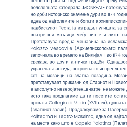
неговото раѓање под Феникијците преку Рим
велелепната катедрала…MONREALE потекнува о
но доби историско значење дури во 1174 годи
една од најголемите и богати архиепископи
надбискупот Теста ја изградил улицата за
внатрешни мозаици меѓу нив е и ликот на 
Претставува вредна мешавина на исламска,
Palazzo Vescoville (Архиепископскаta пал
започнала во времето на Вилијам II во 1174 г
среќава во други антички градби. Однадвор
украсената апсида, покриена со испреплетен
сет на мозаици на златна позадина. Мозаиц
претставуваат приказни од Стариот и Новиот 
е апсолутно неверојатен…внатре, не можете 
исто така предлагаме да ги посетите остат
црквата Collegio di Maria (XVII век), цркват
(златниот залив). Продолжуваме за Палермо…
Politeama и Teatro Massimo, една од најгол
на места како што е Capela Palatina (Палат