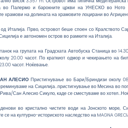
ално висок 3.357 m. Островот има типична медитеранска к
та во Палермо и барокните цркви на УНЕСКО во Ното и
ите храмови на долината на храмовите лоцирани во Агриџен
 од Италија. Прво, островот беше споен со Кралството Са
 Сицилија е автономен остров во рамките на Италија.
анок на групата на Градската Автобуска Станица во 14.30
олу 20.00 часот. По краткиот одмор и чекирањето на би
23.00 часот. Ноќевање.
САН АЛЕСИО
Пристигнување во Бари/Бриндизи околу 08
 преминуваме на Сицилија…пристигнување во Месина во поп
 Рива/Сан Алесио Сикуло, каде се сместуваме во хотел…Но
денови во кристално чистите води на Јонското море, Си
јте се на културно-историското наследство на MAGNA GRECIA