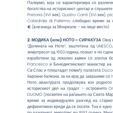
Палермо, која се карактеризира со различн
богатства на историскиот центар и слушнете
Pretoria (XVI век), Quatro Canti (XVI век), 
Catedrale di Palermo…слободно време за 
€
(влезница за Монреале – на лице место)
2. МОДИКА (или) НОТО – СИРАКУЗА
Овој 
“Долината на Ното“, заштитена од UNESCO,
земјотресот од 1693.година, познат е по сце
изработени од локален камен со златна бо
Francesco и Бенедиктинскиот манастир на 
Св.Спас и плоштадот помеѓу палатата Ducce
барокни балкони, за на крај да завршиме со
Ното…авантурата продолжува кон родното
историскиот дел на градот – островчето O
DUOMO (посветен на раѓањето на Света Мари
време за индивидуален разглед на старио
дефинитивно вреди да се посети. Тоа е едно 
по разорниот земјотрес во 1693 година. Мно