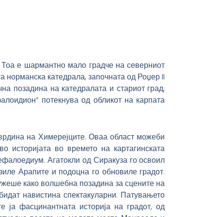
 Тоа е шармантно мало градче на северниот
 норманска катедрала, започната од Роџер II
на позадина на катедралата и стариот град,
алоидион“ потекнува од обликот на карпата
 тврдина на Химерејците. Оваа област можеби
о историјата во времето на картагинската
 Кефалоедиум. Агатокли од Сиракуза го освоил
азиле Арапите и подоцна го обновиле градот.
лужеше како волшебна позадина за сцените на
 бидат навистина спектакуларни. Патувањето
ја фасцинантната историја на градот, од