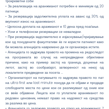
трокреветни соби
• За реализација на аранжманот потребен е минимум од 20
патници.
• За резервација задолжителна уплата на аванс од 30% од
вкупниот износ на аранжманот.
• Целосна доплата на аражманот е 10 дена пред поаѓање.
• Усни и телефонски резервации се невалидни.
• При резервација задолжително е изјаснување/пријавување
кои од понудените факултативи ќе ги користи патникот како
би можела агенцијата навремено да ги организира истите.
• Агенцијата го задржува правото на промена на редоследот
на програмата во случај на непредвидени објективни
причини, како на пример застој на граница, доцнење на
летот, застој во сообраќајот, затвореност на некој од
локалитети предвидени за посета …
• Организаторот на патувањето го задржува правото по пат
на ultra first или last minute понуда да ги објави и продаде
слободните места по цени кои се разликуваат од оние кои
се веќе објавени. Лицата кои го уплатиле аранжманот по
редовен ценовник, немаат право на надомест на средства
за разлика во цена.
• Агенцијата го задржува правото на отказ на аранжманот 7