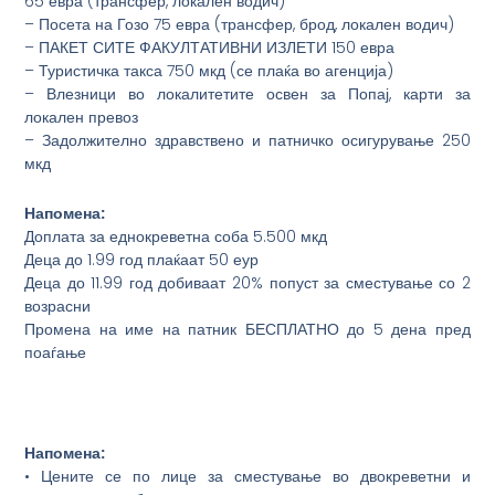
65 евра (трансфер, локален водич)
– Посета на Гозо 75 евра (трансфер, брод, локален водич)
– ПАКЕТ СИТЕ ФАКУЛТАТИВНИ ИЗЛЕТИ 150 евра
– Туристичка такса 750 мкд (се плаќа во агенција)
– Влезници во локалитетите освен за Попај, карти за
локален превоз
– Задолжително здравствено и патничко осигурување 250
мкд
Напомена:
Доплата за еднокреветна соба 5.500 мкд
Деца до 1.99 год плаќаат 50 еур
Деца до 11.99 год добиваат 20% попуст за сместување со 2
возрасни
Промена на име на патник БЕСПЛАТНО до 5 дена пред
поаѓање
Напомена:
• Цените се по лице за сместување во двокреветни и