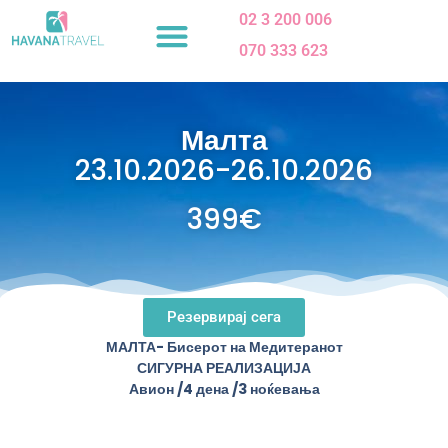
Skip
02 3 200 006
to
070 333 623
content
Малта
23.10.2026-26.10.2026
399€
Резервирај сега
МАЛТА- Бисерот на Медитеранот
СИГУРНА РЕАЛИЗАЦИЈА
Авион /4 дена /3 ноќевања