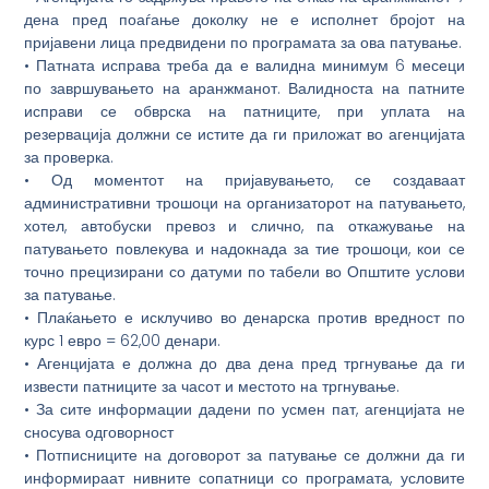
дена пред поаѓање доколку не е исполнет бројот на
пријавени лица предвидени по програмата за ова патување.
• Патната исправа треба да е валидна минимум 6 месеци
по завршувањето на аранжманот. Валидноста на патните
исправи се обврска на патниците, при уплата на
резервација должни се истите да ги приложат во агенцијата
за проверка.
• Од моментот на пријавувањето, се создаваат
административни трошоци на организаторот на патувањето,
хотел, автобуски превоз и слично, па откажување на
патувањето повлекува и надокнада за тие трошоци, кои се
точно прецизирани со датуми по табели во Општите услови
за патување.
• Плаќањето е исклучиво во денарска против вредност по
курс 1 евро = 62,00 денари.
• Агенцијата е должна до два дена пред тргнување да ги
извести патниците за часот и местото на тргнување.
• За сите информации дадени по усмен пат, агенцијата не
сносува одговорност
• Потписниците на договорот за патување се должни да ги
информираат нивните сопатници со програмата, условите