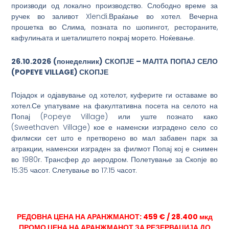
производи од локално производство. Слободно време за
ручек во заливот Xlendi.Враќање во хотел. Вечерна
прошетка во Слима, позната по шопингот, рестораните,
кафулињата и шеталиштето покрај морето. Ноќевање.
26.10.2026
(
понеделник
) СКОПЈЕ –
МАЛТА
ПОПАЈ СЕЛО
(POPEYE VILLAGE)
СКОПЈЕ
Појадок и одјавување од хотелот, куферите ги оставаме во
хотел.Се упатуваме на факултативна посета на селото на
Попај (Popeye Village) или уште познато како
(Sweethaven Village) кое е наменски изградено село со
филмски сет што е претворено во мал забавен парк за
атракции, наменски изграден за филмот Попај кој е снимен
во 1980г. Трансфер до аеродром. Полетување за Скопје во
15:35 часот. Слетување во 17:15 часот.
РЕДОВНА ЦЕНА НА АРАНЖМАНОТ: 459 € / 28.400 мкд
ПРОМО ЦЕНА НА АРАНЖМАНОТ ЗА РЕЗЕРВАЦИЈА ДО