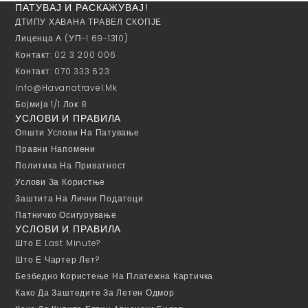
ПАТУВАЈ И РАСКАЖУВАЈ!
ДТИПУ ХАВАНА ТРАВЕЛ СКОПЈЕ
Лиценца А (УП-I 69-1310)
Контакт: 02 3 200 006
Контакт: 070 333 623
Info@havanatravel.mk
Бојмија 1/1 Лок 8
УСЛОВИ И ПРАВИЛА
Општи Услови На Патување
Правни Напомени
Политика На Приватност
Услови За Користње
Заштита На Лични Податоци
Патничко Осигурување
УСЛОВИ И ПРАВИЛА
Што Е Last Minute?
Што Е Чартер Лет?
Безбедно Користење На Платежна Картичка
Како Да Заштедите За Летен Одмор