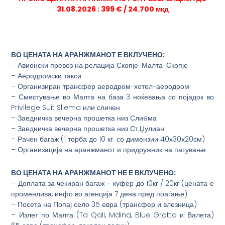
31.08.2026 : 399 € / 24.700 мкд
ВО ЦЕНАТА НА АРАНЖМАНОТ Е ВКЛУЧЕНО:
– Авионски превоз на релација Скопје-Малта-Скопје
– Аеродромски такси
– Организиран трансфер аеродром-хотел-аеродром
– Сместување во Малта на база 3 ноќевања со појадок во
Privilege Suit Sliema или сличен
– Заедничка вечерна прошетка низ Слиeма
– Заедничка вечерна прошетка низ Ст.Џулиан
– Рачен багаж (1 торба до 10 кг. со димензии 40х30х20см)
– Организација на аранжманот и придружник на патување
ВО ЦЕНАТА НА АРАНЖМАНОТ НЕ Е ВКЛУЧЕНО:
– Доплата за чекиран багаж – куфер до 10кг / 20кг (цената е
променлива, инфо во агенција 7 дена пред поаѓање)
– Посета на Попај село 35 евра (трансфер и влезница)
– Излет по Малта (Ta Qali, Mdina, Blue Grotto и Валета)