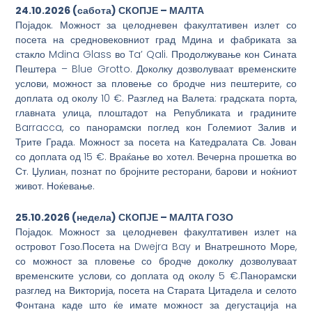
24.10.2026
(
сабота
) СКОПЈЕ –
МАЛТА
Појадок. Можност за целодневен факултативен излет со
посета на средновековниот град Мдина и фабриката за
стакло Mdina Glass во Ta’ Qali. Продолжување кон Сината
Пештера – Blue Grotto. Доколку дозволуваат временските
услови, можност за пловење со бродче низ пештерите, со
доплата од околу 10 €. Разглед на Валета: градската порта,
главната улица, плоштадот на Републиката и градините
Barracca, со панорамски поглед кон Големиот Залив и
Трите Града. Можност за посета на Катедралата Св. Јован
со доплата од 15 €. Враќање во хотел. Вечерна прошетка во
Ст. Џулиан, познат по бројните ресторани, барови и ноќниот
живот. Ноќевање.
25.10.2026
(
недела
) СКОПЈЕ –
МАЛТА
ГОЗО
Појадок. Можност за целодневен факултативен излет на
островот Гозо.Посета на Dwejra Bay и Внатрешното Море,
со можност за пловење со бродче доколку дозволуваат
временските услови, со доплата од околу 5 €.Панорамски
разглед на Викторија, посета на Старата Цитадела и селото
Фонтана каде што ќе имате можност за дегустација на