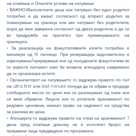
на плаќање и Општите услови на патување.
• ВАЖНО:Малолетните деца кои патуваат без еден родител
потребно е да имаат согласност од вториот родител за
поминување на граница или ако патуваат без родителите,
мора да има заверена согласнот од двата родитела и да се
во придружба на пратител при преминувањето на
границата.
• За реализација на факултативните излети потребен е
минимум од 15 патници. При резервација задолжително е
изјаснување/пријавување кои од понудените факултативи ќе
ги користи патникот како би можела агенцијата навремено
да ги организира истите.
• Организаторот на патувањето го задржува правото по пат
на ultra first или last minute понуда да ги објави и продаде
слободните места по цени кои се разликуваат од оние кои
се веќе објавени. Лицата кои го уплатиле аранжманот по
редовен ценовник, немаат право на надомест на средства
за разлика во цена.
• Агенцијата го задржува правото на отказ на аранжманот 7
дена пред поаѓање доколку не е исполнет бројот на
пријавени лица предвидени по програмата.