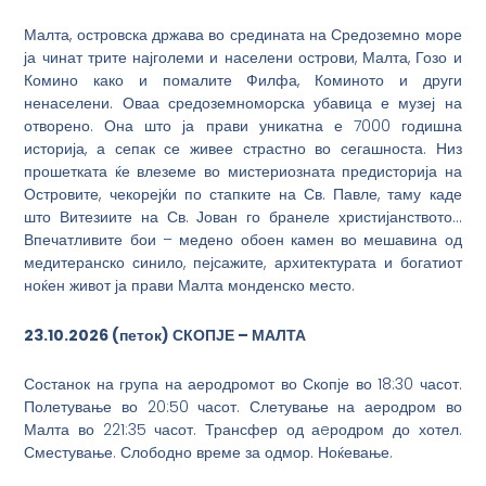
Малта, островска држава во средината на Средоземно море
ја чинат трите најголеми и населени острови, Малта, Гозо и
Комино како и помалите Филфа, Коминото и други
ненаселени. Оваа средоземноморска убавица е музеј на
отворено. Она што ја прави уникатна е 7000 годишна
историја, а сепак се живее страстно во сегашноста. Низ
прошетката ќе влеземе во мистериозната предисторија на
Островите, чекорејќи по стапките на Св. Павле, таму каде
што Витезиите на Св. Јован го бранеле христијанството…
Впечатливите бои – медено обоен камен во мешавина од
медитеранско синило, пејсажите, архитектурата и богатиот
ноќен живот ја прави Малта монденско место.
23.10.2026
(
петок
) СКОПЈЕ –
МАЛТА
Состанок на група на аеродромот во Скопје во 18:30 часот.
Полетување во 20:50 часот. Слетување на аеродром во
Малта во 221:35 часот. Трансфер од аeродром до хотел.
Сместување. Слободно време за одмор. Ноќевање.