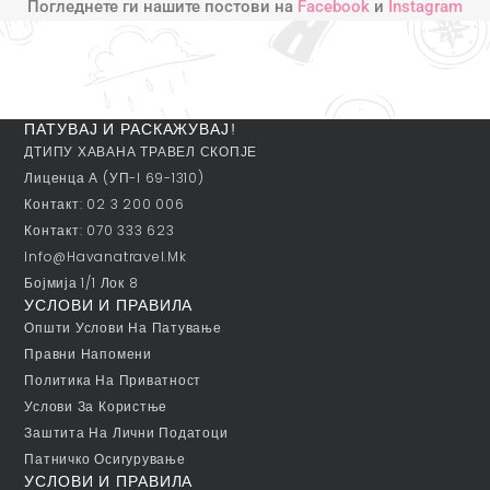
Погледнете ги нашите постови на
Facebook
и
Instagram
ПАТУВАЈ И РАСКАЖУВАЈ!
ДТИПУ ХАВАНА ТРАВЕЛ СКОПЈЕ
Лиценца А (УП-I 69-1310)
Контакт: 02 3 200 006
Контакт: 070 333 623
Info@havanatravel.mk
Бојмија 1/1 Лок 8
УСЛОВИ И ПРАВИЛА
Општи Услови На Патување
Правни Напомени
Политика На Приватност
Услови За Користње
Заштита На Лични Податоци
Патничко Осигурување
УСЛОВИ И ПРАВИЛА