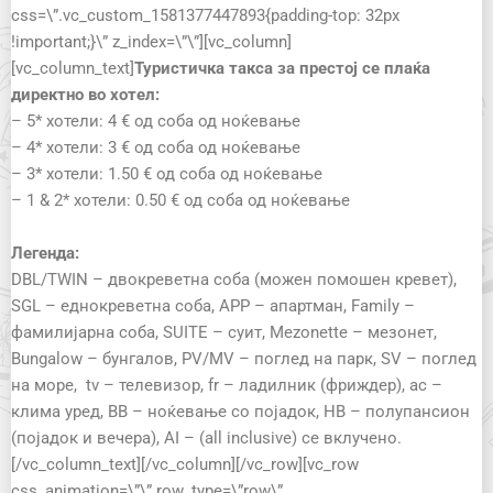
css=\”.vc_custom_1581377447893{padding-top: 32px
!important;}\” z_index=\”\”][vc_column]
[vc_column_text]
Туристичка такса за престој се плаќа
директно во хотел:
– 5* хотели: 4 € од соба од ноќевање
– 4* хотели: 3 € од соба од ноќевање
– 3* хотели: 1.50 € од соба од ноќевање
– 1 & 2* хотели: 0.50 € од соба од ноќевање
Легенда:
DBL/TWIN – двокреветна соба (можен помошен кревет),
SGL – еднокреветна соба, APP – апартман, Family –
фамилијарна соба, SUITE – суит, Mezonette – мезонет,
Bungalow – бунгалов, PV/MV – поглед на парк, SV – поглед
на море, tv – телевизор, fr – ладилник (фриждер), ac –
клима уред, BB – ноќевање со појадок, HB – полупансион
(појадок и вечера), AI – (all inclusive) се вклучено.
[/vc_column_text][/vc_column][/vc_row][vc_row
css_animation=\”\” row_type=\”row\”