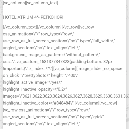
[vc_column][vc_column_text]
HOTEL ATRIUM 4*- PEFKOHORI
[/vc_column_text][/vc_column][/vc_row][vc_row
css_animation=\”\” row_type=\”row\”
use_row_as_full_screen_section=\”no\” type=\”full_width\”
angled_section=\”no\” text_align=\”left\”
background_image_as_pattern=\”without_pattern\”
css=\”.vc_custom_1581377347328{padding-bottom: 32px
!important;}\” z_index=\”\”][vc_column][image_slider_no_space
on_click=\”prettyphoto\” height=\”400\”
highlight_active_image=\”yes\”
highlight_inactive_opacity=\”0.2\”
images=\”3621,3622,3623,3624,3626,3627,3628,3629,3630,3631,36
highlight_inactive_color=\”#848484\”][/vc_column][/vc_row]
[vc_row css_animation=\”\” row_type=\”row\”
use_row_as_full_screen_section=\”no\” type=\”grid\”
angled_section=\”no\” text_align=\”left\”