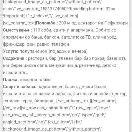
background_image_as_pattern=\”without_pattern\”
css=\”.vc_custom_1581377405099{padding-bottom: 32px
!important;}\” z_index=\”\”][vc_column]
[vc_column_text]
Положба :
300 м од центарот на Пефкохори
Сместување :
110 соби, свити и апартмани. Собите се
опремени со бања, балкон, сателитска ТВ, клима уред,
фрижидер, фен, радио, телефон.
Услуга:
полупансион (појадок и вечера)
Содржини :
ресторан, бар (главен бар, бар покрај базенот),
конференциска сала, менувачница, рент-а-кар, детско
игралиште…
Плажа:
песочна плажа
Спорт и забава:
надворешен базен, детски базен,
игралишта за кошарка и одбојка, фитнес и аеробик центар,
тениски терен, билијард…[/vc_column_text][/vc_column]
[/vc_row][vc_row css_animation=\”\” row_type=\”row\”
use_row_as_full_screen_section=\”no\” type=\”grid\”
angled_section=\”no\” text_align=\”left\”
background_image_as_pattern=\”without_pattern\”