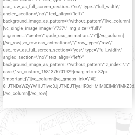
use_row_as_full_screen_section=\”no\” type=\”full_width\”
angled_section=\”no\” text_align=\”left\”
background_image_as_pattern=\”without_pattern\”][vc_column]
[vc_single_image image=\”737\” img_size=\”full\”
alignment=\”center\” qode_css_animation=\”\”][/vc_column]
[/vc_row][vc_row css_animation=\”\” row_type=\”row\”
use_row_as_full_screen_section=\”yes\” type=\”full_width\”
angled_section=\”no\” text_align=\”left\”
background_image_as_pattern=\”without_pattern\” z_index=\”\”
css=\”.vc_custom_1581376701929{margin-top: 32px
!important;}\”][vc_column][vc_gmaps link=\”#E-
8_JTNDaWZyYW1lJTIwc3JjJTNEJTIyaHR0cHMlM0ElMkYlMkZ
[/vc_column][/vc_row]