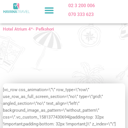
Skip
02 3 200 006
to
070 333 623
content
Hotel Atrium 4*- Pefkohori
[vc_row css_animation=\”\” row_type=\”row\”
use_row_as_full_screen_section=\”no\” type=\”grid\”
angled_section=\”no\” text_align=\”left\”
background_image_as_pattern=\”without_pattern\”
css=\”.vc_custom_1581377430694{padding-top: 32px
!important;padding-bottom: 32px !important;}\” z_index=\”\”]