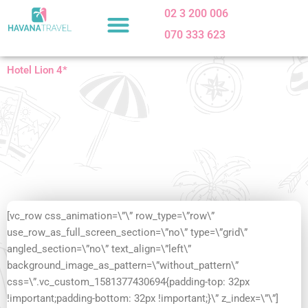
Skip
02 3 200 006
to
070 333 623
content
Hotel Lion 4*
[vc_row css_animation=\”\” row_type=\”row\”
use_row_as_full_screen_section=\”no\” type=\”grid\”
angled_section=\”no\” text_align=\”left\”
background_image_as_pattern=\”without_pattern\”
css=\”.vc_custom_1581377430694{padding-top: 32px
!important;padding-bottom: 32px !important;}\” z_index=\”\”]