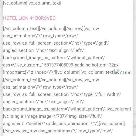
[vc_column][vc_column_text]
HOTEL LION 4* BOROVEC
[/vc_column_text][/vc_column][/vc_row][vc_row
css_animation=\”\” row_type=\”row\”
use_row_as_full_screen_section=\”no\” type=\”grid\”
angled_section=\”no\” text_align=\”left\”
background_image_as_pattern=\”without_pattern\”
css=\”.vc_custom_1581377405099{padding-bottom: 32px
!important;}\” z_index=\”\”][vc_column][vc_column_text]
[/vc_column_text][/vc_column][/vc_row][vc_row
css_animation=\”\” row_type=\”row\”
use_row_as_full_screen_section=\”no\” type=\”full_width\”
angled_section=\”no\” text_align=\”left\”
background_image_as_pattern=\”without_pattern\”][vc_column]
[vc_single_image image=\”737\” img_size=\”full\”
alignment=\”center\” qode_css_animation=\”\”][/vc_column]
[/vc_row][vc_row css_animation=\”\” row_type=\”row\”