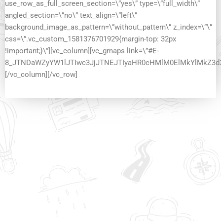
use_row_as_full_screen_section=\”yes\” type=\”full_width\”
angled_section=\”no\” text_align=\”left\”
background_image_as_pattern=\”without_pattern\” z_index=\”\”
css=\”.vc_custom_1581376701929{margin-top: 32px
!important;}\”][vc_column][vc_gmaps link=\”#E-
8_JTNDaWZyYW1lJTIwc3JjJTNEJTIyaHR0cHMlM0ElMkYlMkZ3
[/vc_column][/vc_row]