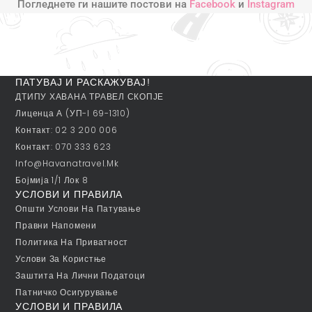
Погледнете ги нашите постови на
Facebook
и
Instagram
ПАТУВАЈ И РАСКАЖУВАЈ!
ДТИПУ ХАВАНА ТРАВЕЛ СКОПЈЕ
Лиценца А (УП-I 69-1310)
Контакт: 02 3 200 006
Контакт: 070 333 623
Info@havanatravel.mk
Бојмија 1/1 Лок 8
УСЛОВИ И ПРАВИЛА
Општи Услови На Патување
Правни Напомени
Политика На Приватност
Услови За Користње
Заштита На Лични Податоци
Патничко Осигурување
УСЛОВИ И ПРАВИЛА