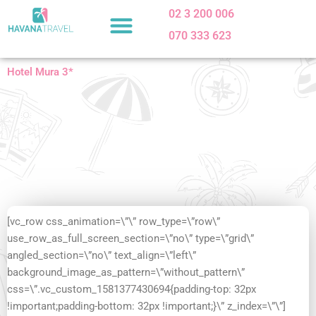
Skip
02 3 200 006
to
070 333 623
content
Hotel Mura 3*
[vc_row css_animation=\”\” row_type=\”row\”
use_row_as_full_screen_section=\”no\” type=\”grid\”
angled_section=\”no\” text_align=\”left\”
background_image_as_pattern=\”without_pattern\”
css=\”.vc_custom_1581377430694{padding-top: 32px
!important;padding-bottom: 32px !important;}\” z_index=\”\”]