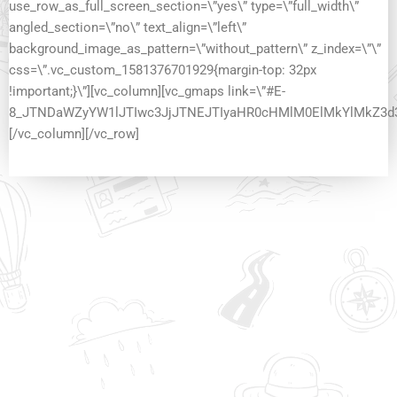
use_row_as_full_screen_section=\”yes\” type=\”full_width\”
angled_section=\”no\” text_align=\”left\”
background_image_as_pattern=\”without_pattern\” z_index=\”\”
css=\”.vc_custom_1581376701929{margin-top: 32px
!important;}\”][vc_column][vc_gmaps link=\”#E-
8_JTNDaWZyYW1lJTIwc3JjJTNEJTIyaHR0cHMlM0ElMkYlMkZ3d
[/vc_column][/vc_row]