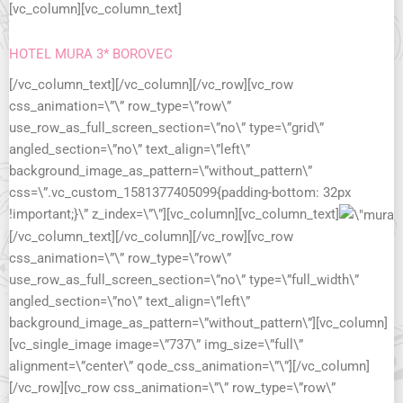
[vc_column][vc_column_text]
HOTEL MURA 3* BOROVEC
[/vc_column_text][/vc_column][/vc_row][vc_row
css_animation=\”\” row_type=\”row\”
use_row_as_full_screen_section=\”no\” type=\”grid\”
angled_section=\”no\” text_align=\”left\”
background_image_as_pattern=\”without_pattern\”
css=\”.vc_custom_1581377405099{padding-bottom: 32px
!important;}\” z_index=\”\”][vc_column][vc_column_text]
[/vc_column_text][/vc_column][/vc_row][vc_row
css_animation=\”\” row_type=\”row\”
use_row_as_full_screen_section=\”no\” type=\”full_width\”
angled_section=\”no\” text_align=\”left\”
background_image_as_pattern=\”without_pattern\”][vc_column]
[vc_single_image image=\”737\” img_size=\”full\”
alignment=\”center\” qode_css_animation=\”\”][/vc_column]
[/vc_row][vc_row css_animation=\”\” row_type=\”row\”