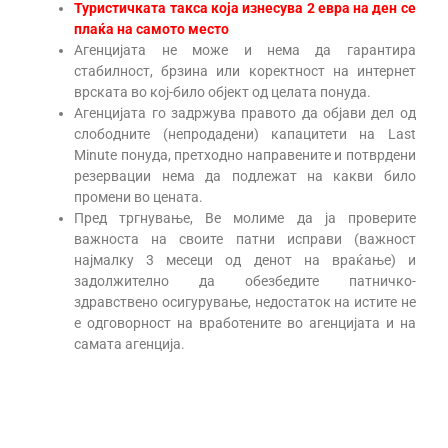
Туристичката такса која изнесува 2 евра на ден се
плаќа на самото место
Агенцијата не може и нема да гарантира
стабилност, брзина или коректност на интернет
врската во кој-било објект од целата понуда.
Агенцијата го задржува правото да објави дел од
слободните (непродадени) капацитети на Last
Minute понуда, претходно направените и потврдени
резервации нема да подлежат на какви било
промени во цената.
Пред тргнување, Ве молиме да ја проверите
важноста на своите патни исправи (важност
најмалку 3 месеци од денот на враќање) и
задолжително да обезбедите патничко-
здравствено осигурување, недостаток на истите не
е одговорност на вработените во агенцијата и на
самата агенција.