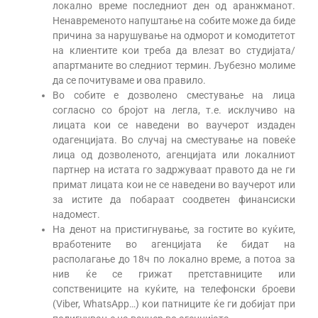
локално време последниот ден од аранжманот.
Ненавременото напуштање на собите може да биде
причина за нарушување на одморот и комодитетот
на клиентите кои треба да влезат во студијата/
апартманите во следниот термин. Љубезно молиме
да се почитуваме и ова правило.
Во собите е дозволено сместување на лица
согласно со бројот на легла, т.е. исклучиво на
лицата кои се наведени во ваучерот издаден
одагенцијата. Во случај на сместување на повеќе
лица од дозволеното, агенцијата или локалниот
партнер на истата го задржуваат правото да не ги
примат лицата кои не се наведени во ваучерот или
за истите да побараат соодветен финансиски
надомест.
На денот на пристигнување, за гостите во куќите,
вработените во агенцијата ќе бидат на
располагање до 18ч по локално време, а потоа за
нив ќе се грижат претставниците или
сопствениците на куќите, на телефонски броеви
(Viber, WhatsApp…) кои патниците ќе ги добијат при