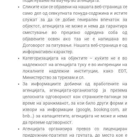
подигнување на ваучер во агенцијата.
Сликите кои се објавени на нашата веб-страница се
само дел од севкупната понуда-содржина и истите
служат за да се добие генерален впечаток за
објектот, агенцијата не може и нема да гарантира
сместување во прецизно одредена соба од
објавените освен ако таа не е напишана во
Договорот за патување. Нашата веб-страница е од
информативен карактер.
Категоризацијата на објектите – куќите не е во
надлежност на агенцијата туку е во ингеренции на
локалните надлежни институции, како ЕОТ,
Министерство за туризам и сл.
За информациите добиени од вработените на
агенцијата, агенцијата-организатор ја презема
целосната одговорност кон странките-патници за
време на аранжманот, за кои било други форми и
извори на информации (google, booking.com, air
bnb…) за капацитетите, агенцијата не може и нема
да преземе одговорност.
Агенцијата организира превоз со лиценциран
придружник-пратител на групата, до место кое е