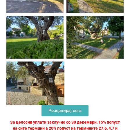
Резервирај сега
За целосни уплати заклучно со 30 декември, 15% попуст
на сите термини а 20% попуст на термините 27.6, 4.7 и