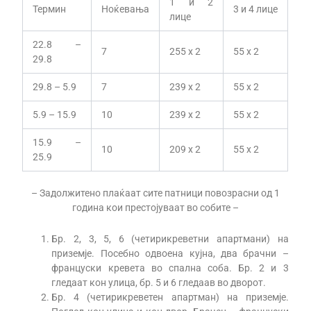
1 и 2
Термин
Ноќевања
3 и 4 лице
лице
22.8 –
7
255 x 2
55 x 2
29.8
29.8 – 5.9
7
239 x 2
55 x 2
5.9 – 15.9
10
239 x 2
55 x 2
15.9 –
10
209 x 2
55 x 2
25.9
– Задолжитено плаќаат сите патници повозрасни од 1
година кои престојуваат во собите –
Бр. 2, 3, 5, 6 (четирикреветни апартмани) на
приземје. Посебно одвоена кујна, два брачни –
француски кревета во спална соба. Бр. 2 и 3
гледаат кон улица, бр. 5 и 6 гледаав во дворот.
Бр. 4 (четирикреветен апартман) на приземје.