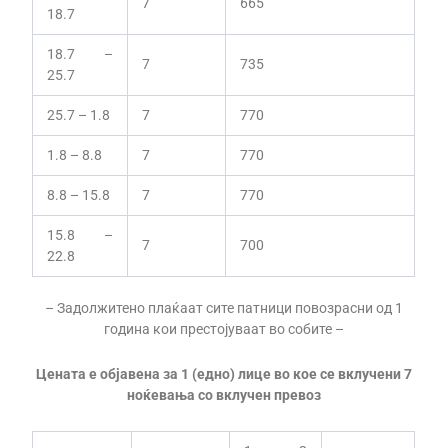
7
665
18.7
18.7 –
7
735
25.7
25.7 – 1.8
7
770
1.8 – 8.8
7
770
8.8 – 15.8
7
770
15.8 –
7
700
22.8
– Задолжитено плаќаат сите патници повозрасни од 1
година кои престојуваат во собите –
Цената е објавена за 1 (едно) лице во кое се вклучени 7
ноќевања со вклучен превоз