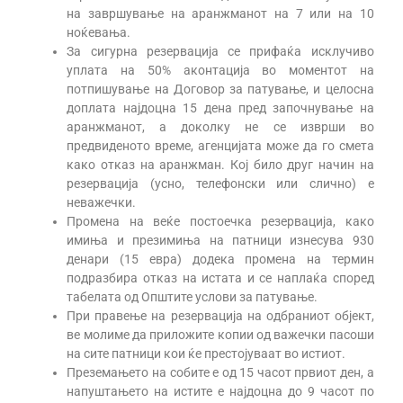
на завршување на аранжманот на 7 или на 10
ноќевања.
За сигурна резервација се прифаќа исклучиво
уплата на 50% аконтација во моментот на
потпишување на Договор за патување, и целосна
доплата најдоцна 15 дена пред започнување на
аранжманот, а доколку не се изврши во
предвиденото време, агенцијата може да го смета
како отказ на аранжман. Кој било друг начин на
резервација (усно, телефонски или слично) е
неважечки.
Промена на веќе постоечка резервација, како
имиња и презимиња на патници изнесува 930
денари (15 евра) додека промена на термин
подразбира отказ на истата и се наплаќа според
табелата од Општите услови за патување.
При правење на резервација на одбраниот објект,
ве молиме да приложите копии од важечки пасоши
на сите патници кои ќе престојуваат во истиот.
Преземањето на собите е од 15 часот првиот ден, а
напуштањето на истите е најдоцна до 9 часот по