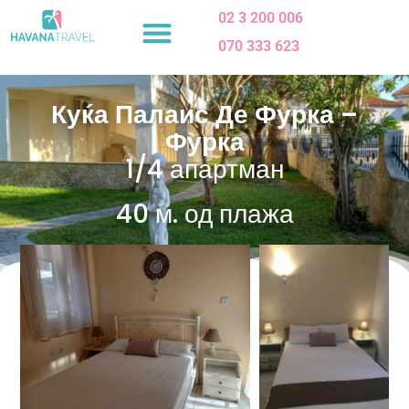
Skip
02 3 200 006
to
070 333 623
content
Куќа Палаис Де Фурка –
Фурка
1/4 апартман
40 м. од плажа