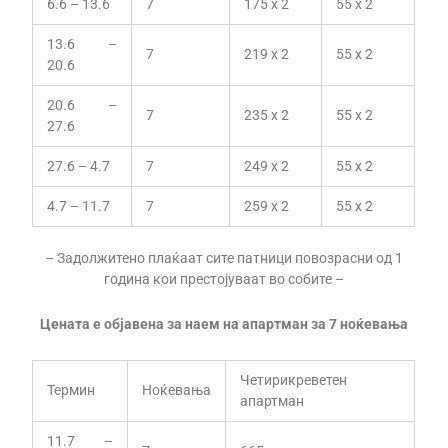
6.6 – 13.6
7
175 x 2
55 x 2
13.6 –
7
219 x 2
55 x 2
20.6
20.6 –
7
235 x 2
55 x 2
27.6
27.6 – 4.7
7
249 x 2
55 x 2
4.7 – 11.7
7
259 x 2
55 x 2
– Задолжитено плаќаат сите патници повозрасни од 1
година кои престојуваат во собите –
Цената е објавена за наем на апартман за 7 ноќевања
Четирикреветен
Термин
Ноќевања
апартман
11.7 –