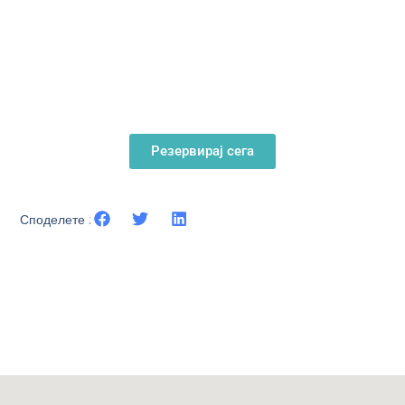
Резервирај сега
Споделете :