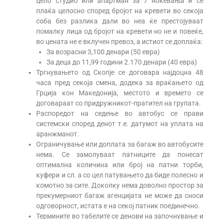
цело студио или апартман за 7 ноќевања и се
плаќа целосно според бројот на кревети во секоја
соба без разлика дали во неа ќе престојуваат
помалку лица од бројот на кревети но не и повеќе,
во цената не е вклучен превоз, а истиот се доплаќа:
За возрасни 3,100 денари (50 евра)
За деца до 11,99 години 2.170 денари (40 евра)
Тргнувањето од Скопје се договара најдоцна 48
часа пред секоја смена, додека за враќањето од
Грција кон Македонија, местото и времето се
договараат со придружникот-пратител на групата.
Распоредот на седење во автобус се прави
системски според денот т.е. датумот на уплата на
аранжманот.
Ограничување или доплата за багаж во автобусите
нема. Се замолуваат патниците да понесат
оптимална количина или број на патни торби,
куфери и сл. а со цел патувањето да биде полесно и
комотно за сите. Доколку нема доволно простор за
прекумерниот багаж агенцијата не може да сноси
одговорност, истата е на секој патник поединечно.
Термините во табелите се денови на започнување и