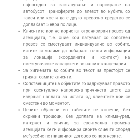
најпогодно за застанување и паркирање на
автобусот. Трансферите до влезот во куќите, со
такси или кое и да е друго превозно средство се
доплаќаат 5 евра по лице.
Клиентите кои не користат огранизиран превоз од
агенцијата, т.е. оние кои патуваат со сопствен
превоз се сместуваат индивидуално во собите,
истите ги молиме да побараат точни информации
за локација (координати и контакт) на
сместувачките капацитети во нашите канцеларии.
За хигиената во собите во текот на престојот се
грижат самите клиенти.
Сопствениците на објектите го задржуваат правото
при евентуално направена-причинета штета да
извршат наплата за истата од клиентите кои се
сместени во моментот.
Цените објавени во табелите се конечни, без
скриени трошоци, без доплата на клима-уред,
интернет и слично, за евентуална промена
агенцијата ќе ги информира своите клиенти според
меѓусебно потпишаниот договор со партнерите.