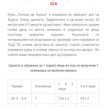
22.8
Куќа „Палаис де Фурка“ е лоцирана во мирниот дел на
Фурка, близу црквата. Оддалечена е од море околу 50
метри или 4-5 минути од центарот. Има прекрасно уреден
голем двор со многу зеленило и содржини за деца,
сопствен приватен паркинг. Располага со
четирикреветни апартмани на приземје, сите опремени со
ЛЦД ТВ, клима (вклучена во цената), тоалет, комплетно
опремена кујна и големи тераси со поглед кон дворот. Во
собите нема пешкири како дел од опремата.
Цената е објавена за 1 (едно) лице во кое се вклучени 7
ноќевања со вклучен превоз
1 и 2
Термин
Ноќевања
3 и 4 лице
лице
30.5 – 6.6
7
139 x 2
55 x 2