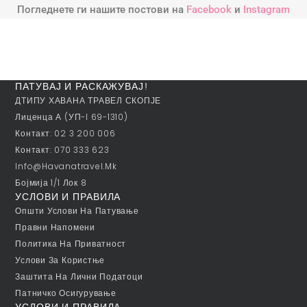
Погледнете ги нашите постови на
Facebook
и
Instagram
ПАТУВАЈ И РАСКАЖУВАЈ!
ДТИПУ ХАВАНА ТРАВЕЛ СКОПЈЕ
Лиценца А (УП-I 69-1310)
Контакт: 02 3 200 006
Контакт: 070 333 623
Info@havanatravel.mk
Бојмија 1/1 Лок 8
УСЛОВИ И ПРАВИЛА
Општи Услови На Патување
Правни Напомени
Политика На Приватност
Услови За Користње
Заштита На Лични Податоци
Патничко Осигурување
УСЛОВИ И ПРАВИЛА