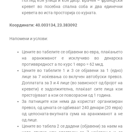
Поглед кон улица и кон двор. Брачен – француски
кревет во посебна спална соба и два единечни
кревета во иста просторија со кујната.
Координати: 40.003134, 23.383092
Напомени и услови:
Цените во табелите се објавени во евра, плаќањето
на аранжманот е исклучиво во денарска
противвредност а по курс 1 евро = 62 мкд.
Цените во табелите 1 и 3 се објавени за 1 (едно)
лице за 7 ноќевања со вклучен автобуски превоз.
Доплатата за 3 и 4 лице (во зависност од бројот на
кревети) е задолжителна, плаќаат сите лица кои
престојуваат а кои се повозрасни од 1 година.
За патниците кои нема да користат организиран
превоз, од цената се одбиваат 240 денари (20 евра)
од целосната-вкупната сума на аранжманот а не
од лице.
Цените во табела 2 се дадени (објавени) за наем на