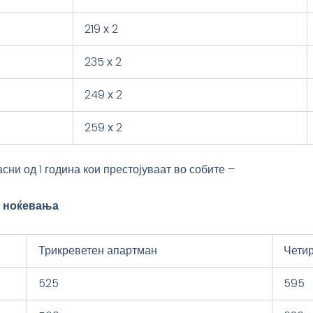
219 х 2
235 х 2
249 х 2
259 х 2
ни од 1 година кои престојуваат во собите –
 7 ноќевања
Трикреветен апартман
Чети
525
595