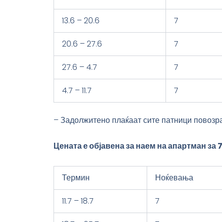
13.6 – 20.6
7
20.6 – 27.6
7
27.6 – 4.7
7
4.7 – 11.7
7
– Задолжитено плаќаат сите патници повозрас
Цената е објавена за наем на апартман за
Термин
Ноќевања
11.7 – 18.7
7