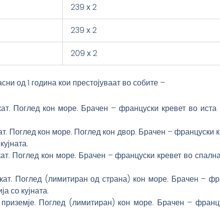
239 х 2
239 х 2
209 х 2
ни од 1 година кои престојуваат во собите –
 кат. Поглед кон море. Брачен – француски кревет во иста
кат. Поглед кон море. Поглед кон двор. Брачен – француски 
кујната.
 кат. Поглед кон море. Брачен – француски кревет во спалн
 кат. Поглед (лимитиран од страна) кон море. Брачен – ф
а со кујната.
о приземје. Поглед (лимитиран) кон море. Брачен – франц