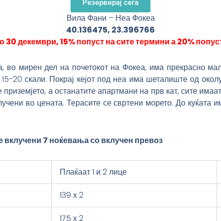
Резервирај сега
Вила Фани – Неа Фокеа
40.136475, 23.396766
о 30 декември, 15% попуст на сите термини а 20% попуст 
а, во мирен дел на почетокот на Фокеа, има прекрасно ма
15-20 скали. Покрај кејот под неа има шеталиште од околу 
 приземјето, а останатите апартмани на прв кат, сите има
клучени во цената. Терасите се свртени морето. До куќата 
 се вклучени 7 ноќевања со вклучен превоз
Плаќаат 1 и 2 лице
139 х 2
175 х 2