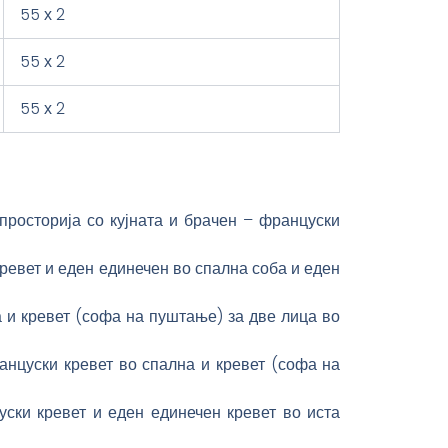
55 х 2
55 х 2
55 х 2
 просторија со кујната и брачен – француски
кревет и еден единечен во спална соба и еден
а и кревет (софа на пуштање) за две лица во
ранцуски кревет во спална и кревет (софа на
уски кревет и еден единечен кревет во иста