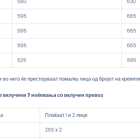
560
630
595
665
595
665
595
665
525
595
 во него ќе престојуваат помалку лица од бројот на кревети
 се вклучени 7 ноќевања со вклучен превоз
а
Плаќаат 1 и 2 лице
255 х 2