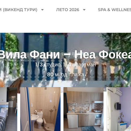
 (ВИКЕНД ТУРИ)
ЛЕТО 2026
SPA & WELLNE
Вила Фани – Неа Фоке
1/3 студио, 1/4 апартман
80 м. од плажа