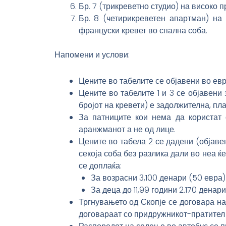
Бр. 7 (трикреветно студио) на високо п
Бр. 8 (четирикреветен апартман) на 
француски кревет во спална соба.
Напомени и услови:
Цените во табелите се објавени во евр
Цените во табелите 1 и 3 се објавени 
бројот на кревети) е задолжителна, пла
За патниците кои нема да користат 
аранжманот а не од лице.
Цените во табела 2 се дадени (објаве
секоја соба без разлика дали во неа ќе
се доплаќа:
За возрасни 3,100 денари (50 евра)
За деца до 11,99 години 2.170 денар
Тргнувањето од Скопје се договара на
договараат со придружникот-пратител 