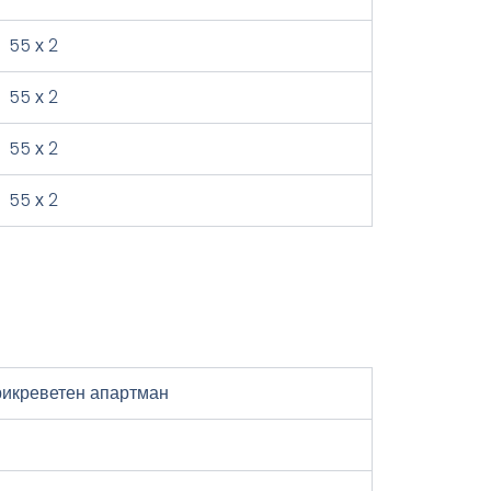
55 х 2
55 х 2
55 х 2
55 х 2
рикреветен апартман