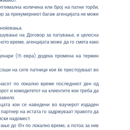
нжманот.
птимална количина или број на патни торби,
тор за прекумерниот багаж агенцијата не може
 ноќевања.
ишување на Договор за патување, и целосна
ото време, агенцијата може да го смета како
.
денари (15 евра) додека промена на термин
оши на сите патници кои ќе престојуваат во
 часот по локално време последниот ден од
от и комодитетот на клиентите кои треба да
равило.
ицата кои се наведени во ваучерот издаден
 партнер на истата го задржуваат правото да
иски надомест.
гање до 18ч по локално време, а потоа за нив