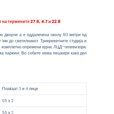
на термините 27.6, 4.7 и 22.8
ло дворче а е оддалечена околу 80 метри од
1км до светилникот. Трикреветните студија и
ат комплетно опремени кујни, ЛЦД-телевизори,
има паркинг. Во собите нема пешкири како дел
Плаќаат 3 и 4 лице
55 х 2
55 х 2