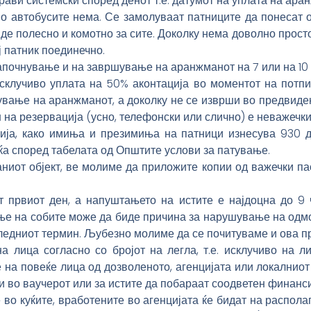
ави системски според денот т.е. датумот на уплата на ара
о автобусите нема. Се замолуваат патниците да понесат о
иде полесно и комотно за сите. Доколку нема доволно прос
ј патник поединечно.
апочнување и на завршување на аранжманот на 7 или на 10
исклучиво уплата на 50% аконтација во моментот на потп
ување на аранжманот, а доколку не се изврши во предвиден
н на резервација (усно, телефонски или слично) е неважечки
ија, како имиња и презимиња на патници изнесува 930 
аќа според табелата од Општите услови за патување.
ниот објект, ве молиме да приложите копии од важечки пас
т првиот ден, а напуштањето на истите е најдоцна до 9
 на собите може да биде причина за нарушување на одмор
следниот термин. Љубезно молиме да се почитуваме и ова п
 лица согласно со бројот на легла, т.е. исклучиво на л
е на повеќе лица од дозволеното, агенцијата или локалниот
ни во ваучерот или за истите да побараат соодветен финанс
 во куќите, вработените во агенцијата ќе бидат на распола