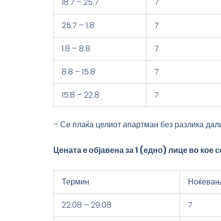
18.7 – 25.7
7
25.7 – 1.8
7
1.8 – 8.8
7
8.8 – 15.8
7
15.8 – 22.8
7
– Се плаќа целиот апартман без разлика дали
Цената е објавена за 1 (едно) лице во кое
Термин
Ноќевањ
22.08 – 29.08
7