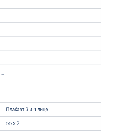
 –
Плаќаат 3 и 4 лице
55 х 2