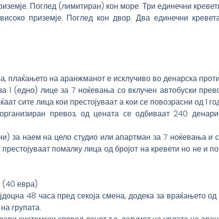
риземје. Поглед (лимитиран) кон море. Три единечни кревети
високо приземје. Поглед кон двор. Два единечни кревета
а, плаќањето на аранжманот е исклучиво во денарска против
за 1 (едно) лице за 7 ноќевања со вклучен автобуски прев
ќаат сите лица кои престојуваат а кои се повозрасни од 1 го
организиран превоз, од цената се одбиваат 240 денари
ни) за наем на цело студио или апартман за 7 ноќевања и с
 престојуваат помалку лица од бројот на кревети но не и по
и (40 евра)
јдоцна 48 часа пред секоја смена, додека за враќањето од 
на групата.