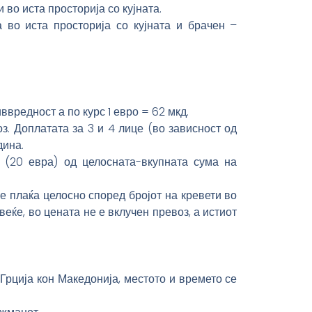
 во иста просторија со кујната.
 во иста просторија со кујната и брачен –
вредност а по курс 1 евро = 62 мкд.
оз. Доплатата за 3 и 4 лице (во зависност од
дина.
 (20 евра) од целосната-вкупната сума на
е плаќа целосно според бројот на кревети во
веќе, во цената не е вклучен превоз, а истиот
Грција кон Македонија, местото и времето се