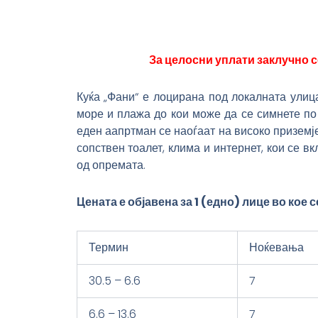
За целосни уплати заклучно с
Куќа „Фани“ е лоцирана под локалната улиц
море и плажа до кои може да се симнете по 
еден аапртман се наоѓаат на високо приземје
сопствен тоалет, клима и интернет, кои се в
од опремата.
Цената е објавена за 1 (едно) лице во кое
Термин
Ноќевања
30.5 – 6.6
7
6.6 – 13.6
7