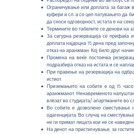
Распоредот на седење во автобус се пр
Ограничување или доплата за багаж в
куфери и сл. а со цел патувањето да б
да сноси одговорност, истата е на секо
Термините во табелите се денови на з
За сигурна резервација се прифаќа 
доплата најдоцна 15 дена пред започн
отказ на аранжман. Кој било друг начи
Промена на веќе постоечка резервац
подразбира отказ на истата и се напл
При правење на резервација на одбра
истиот.
Преземањето на собите е од 15 часо
аранжманот. Ненавременото напуштање
влезат во студијата/ апартманите во 
Во собите е дозволено сместување на
одагенцијата. Во случај на сместувањ
не ги примат лицата кои не се наведе
На денот на пристигнување, за гостите