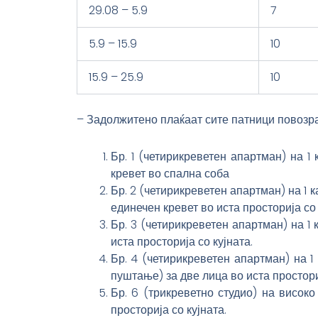
29.08 – 5.9
7
5.9 – 15.9
10
15.9 – 25.9
10
– Задолжитено плаќаат сите патници повозрас
Бр. 1 (четирикреветен апартман) на 1
кревет во спална соба
Бр. 2 (четирикреветен апартман) на 1 
единечен кревет во иста просторија со 
Бр. 3 (четирикреветен апартман) на 1
иста просторија со кујната.
Бр. 4 (четирикреветен апартман) на 1
пуштање) за две лица во иста просториј
Бр. 6 (трикреветно студио) на висок
просторија со кујната.