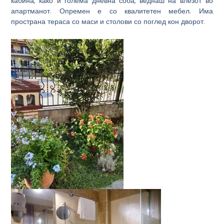
кабина, како и голема дневна соба, веднаш на влезот во
апартманот. Опремен е со квалитетен мебел. Има
пространа тераса со маси и столови со поглед кон дворот.