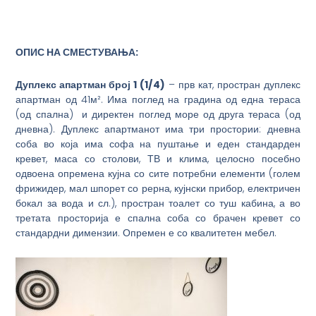
ОПИС НА СМЕСТУВАЊА:
Дуплекс а
партман број 1 (1/
4
)
– прв кат, простран дуплекс
апартман од 41м². Има поглед на градина од една тераса
(од спална) и директен поглед море од друга тераса (од
дневна). Дуплекс апартманот има три простории: дневна
соба во која има софа на пуштање и еден стандарден
кревет, маса со столови, ТВ и клима, целосно посебно
одвоена опремена кујна со сите потребни елементи (голем
фрижидер, мал шпорет со рерна, кујнски прибор, електричен
бокал за вода и сл.), простран тоалет со туш кабина, а во
третата просторија е спална соба со брачен кревет со
стандардни димензии. Опремен е со квалитетен мебел.