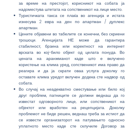
за време на престојот, корисникот на собата ја
надоместува штетата на сопственикот на лице место.
Туристичката такса се плаќа во агенција и истата
изнесува 2 евра на ден по апартман / дуплекс
апартман.
Цените објавени во табелите се конечни, без скриени
трошоци. Агенцијата НЕ може да гарантира
стабилност, брзина или коректност на интернет
врската во кој-било објект од целата понуда. Во
цената на аранжманот каде што е вклучено
користење на клима уред, сопственикот има право да
реагира и да ја скрати оваа услуга доколку го
оставате клима уредот вклучен додека сте надвор од
собата.
Во случај на неадекватно сместување или било кој
друг проблем, патниците се должни веднаш да го
известат одговорното лице, или сопственикот на
објектот или вработен на рецепцијата. Доколку
проблемот не биде решен, веднаш треба за истиот да
се извести организаторот на патувањето односно
уплатното место каде сте склучиле Договор за