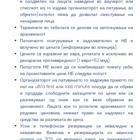
е соодветен на лицата наведени во ваучерот или
списокот кој го издава организаторот на патување, во
објектот/хотелот нема да дозволат сместување на
ненајавени лица.
Термините во табелата се денови на започнување на
аранжманот.
Патничкото осигурување е задолжително и НЕ е
вклучено во цената (информации во агенција).
Цените се изразени во евра, уплатата е исклучиво во
денараска противвредност (1 евро=62 мкд).
Попустите НЕ можe да се комбинираат помеѓу себе,
на промотивните цени НЕ следува попуст.
Организаторот на патувањето го задржува правото по
пат на ultra first или last minute понуда да ги објави
и продаде слободните капацитети по цени кои се
разликуваат од оние кои се веќе објавени во
ценовникот. Лицата кои го уплатиле аранжманот по
редовен ценовник, немаат право на надомест на
средства за разликата во цена.
Усни и телефонски резервации се невалидни и
неважечки. Важечка е резервацијата со авансна
уплата од 30% од вкупниот износ на аранжманот.