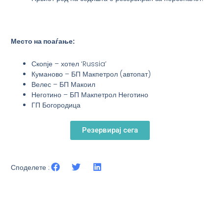
Место на поаѓање:
Скопје – хотел ‘Russia’
Куманово – БП Макпетрол (автопат)
Велес – БП Макоил
Неготино – БП Макпетрол Неготино
ГП Богородица
Резервирај сега
Споделете :