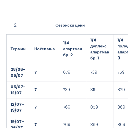
Сезонски цени
1/4
1/
4
1/
4
дуплекс
полу
Термин
Ноќевања
апартман
апартман
апар
бр. 2
бр. 1
3
2
8/06-
7
679
739
759
0
5/07
0
5/07-
7
739
819
829
1
2/07
1
2/07-
7
769
859
869
19/07
19/07-
7
769
859
869
2
6/07