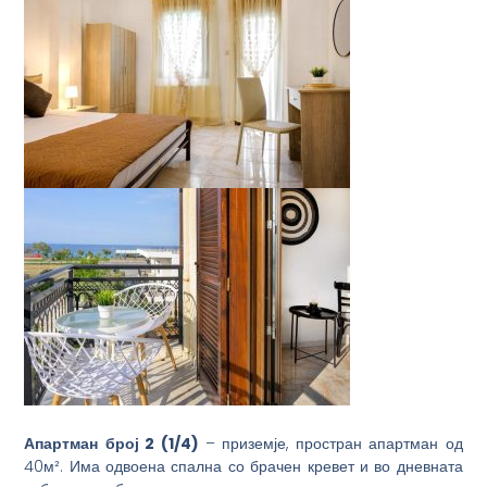
Апартман
број 2 (1/
4
)
– приземје, простран апартман од
40м². Има одвоена спална со брачен кревет и во дневната