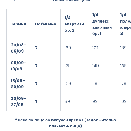
1/4
1/
4
1/
4
дуплекс
полу
Термин
Ноќевања
апартман
апартман
апар
бр. 2
бр. 1
3
3
0
/08
–
7
159
179
189
0
6
/09
0
6
/09
–
7
129
149
159
1
3
/09
1
3
/09
–
7
109
119
129
2
0
/09
2
0
/09
–
7
89
99
109
2
7
/09
* цена по лице со вклучен превоз (задолжително
плаќаат 4 лица)