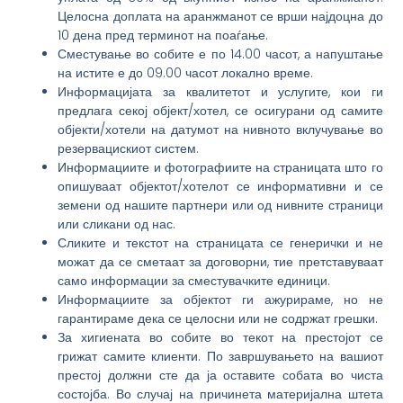
Целосна доплата на аранжманот се врши најдоцна до
10 дена пред терминот на поаѓање.
Сместување во собите е по 14.00 часот, а напуштање
на истите е до 09.00 часот локално време.
Информацијата за квалитетот и услугите, кои ги
предлага секој објект/хотел, се осигурани од самите
објекти/хотели на датумот на нивното вклучување во
резервацискиот систем.
Информациите и фотографиите на страницата што го
опишуваат објектот/хотелот се информативни и се
земени од нашите партнери или од нивните страници
или сликани од нас.
Сликите и текстот на страницата се генерички и не
можат да се сметаат за договорни, тие претставуваат
само информации за сместувачките единици.
Информациите за објектот ги ажурираме, но не
гарантираме дека се целосни или не содржат грешки.
За хигиената во собите во текот на престојот се
грижат самите клиенти. По завршувањето на вашиот
престој должни сте да ја оставите собата во чиста
состојба. Во случај на причинета материјална штета