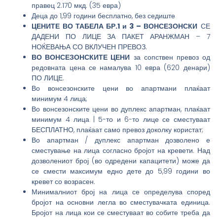
правец 2.170 мкд. (35 евра)
Деца до 1,99 години бесплатно, без седиште
ЦЕНИТЕ ВО ТАБЕЛА БР.1 и 3 – ВОНСЕЗОНСКИ
СЕ
ДАДЕНИ ПО ЛИЦЕ ЗА ПАКЕТ АРАНЖМАН – 7
НОЌЕВАЊА СО ВКЛУЧЕН ПРЕВОЗ.
ВО ВОНСЕЗОНСКИТЕ ЦЕНИ
за сопствен превоз од
редовната цена се намалува 10 евра (620 денари)
ПО ЛИЦЕ.
Во вонсезонските цени во апартмани плаќаат
минимум 4 лица;
Во вонсезонските цени во дуплекс апартман, плаќаат
минимум 4 лица | 5-то и 6-то лице се сместуваат
БЕСПЛАТНО, плаќаат само превоз доколку користат;
Во апартман / дуплекс апартман дозволено е
сместување на лица согласно бројот на кревети. Над
дозволениот број (во одредени капацитети) може да
се смести максимум едно дете до 5,99 години во
кревет со возрасен.
Минималниот број на лица се определува според
бројот на основни легла во сместувачката единица.
Бројот на лица кои се сместуваат во собите треба да