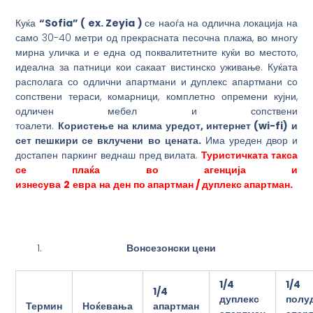
Куќа
“Sofia”
(
ex. Zeyia )
се наоѓа на одлична локација на
само 30-40 метри од прекрасната песочна плажа, во многу
мирна уличка и е една од поквалитетните куќи во местото,
идеална за патници кои сакаат вистинско уживање. Куќата
располага со одлични апартмани и дуплекс апартмани со
сопствени тераси, комарници, комплетно опремени кујни,
одличен мебел и сопствени
тоалети.
Користење
на
клима
уредот,
интернет (wi-fi)
и
сет пешкири
се
вклучени
во
цената.
Има уреден двор и
достапен паркинг веднаш пред вилата.
Туристичката такса
се плаќа
во агенција и
изнесува
2
евра
на
ден
по
апартман / дуплекс апартман.
Вонсезонски цени
1/4
1/
4
1/
4
дуплекс
полу
Термин
Ноќевања
апартман