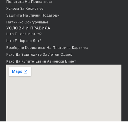
Политика На Приватност
Услови За Користње
Заштита На Лични Податоци
Патничко Осигурување
УСЛОВИ И ПРАВИЛА
Што Е Last Minute?
Што Е Чартер Лет?
Безбедно Користење На Платежна Картичка
Како Да Заштедите За Летен Одмор
Како Да Купите Евтин Авионски Билет