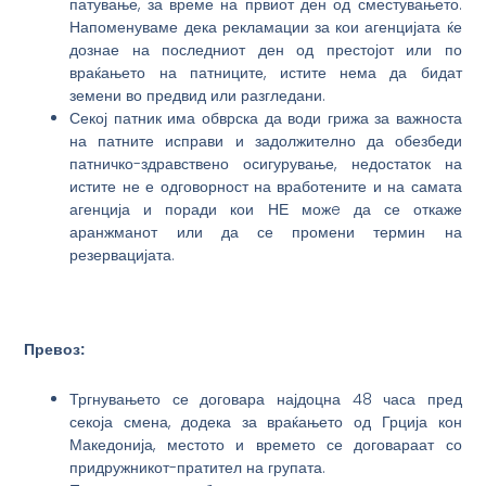
патување, за време на првиот ден од сместувањето.
Напоменуваме дека рекламации за кои агенцијата ќе
дознае на последниот ден од престојот или по
враќањето на патниците, истите нема да бидат
земени во предвид или разгледани.
Секој патник има обврска да води грижа за важноста
на патните исправи и задолжително да обезбеди
патничко-здравствено осигурување, недостаток на
истите не е одговорност на вработените и на самата
агенција и поради кои НЕ можe да се откаже
аранжманот или да се промени термин на
резервацијата.
Превоз:
Тргнувањето се договара најдоцна 48 часа пред
секоја смена, додека за враќањето од Грција кон
Македонија, местото и времето се договараат со
придружникот-пратител на групата.