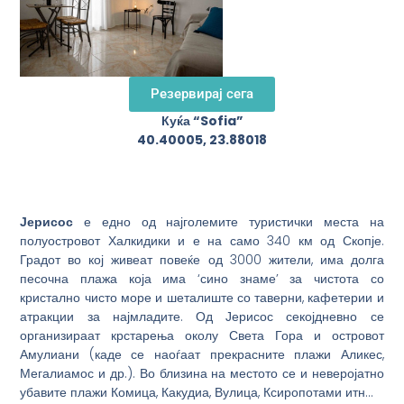
Резервирај сега
Куќа “Sofia”
40.40005, 23.88018
Јерисос
е едно од најголемите туристички места на
полуостровот Халкидики и е на само 340 км од Скопје.
Градот во кој живеат повеќе од 3000 жители, има долга
песочна плажа која има ‘сино знаме’ за чистота со
кристално чисто море и шеталиште со таверни, кафетерии и
атракции за најмладите. Од Јерисос секојдневно се
организираат крстарења околу Света Гора и островот
Амулиани (каде се наоѓаат прекрасните плажи Аликес,
Мегалиамос и др.). Во близина на местото се и неверојатно
убавите плажи Комица, Какудиа, Вулица, Ксиропотами итн…