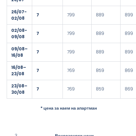
2
6/07-
7
799
889
899
0
2/0
8
0
2/0
8
-
7
799
889
899
09/0
8
09/0
8
–
7
799
889
899
1
6/0
8
1
6/0
8
–
7
769
859
869
2
3/0
8
2
3/0
8
–
7
769
859
869
3
0
/08
* цена за наем на апартман
Вонсезонски цени