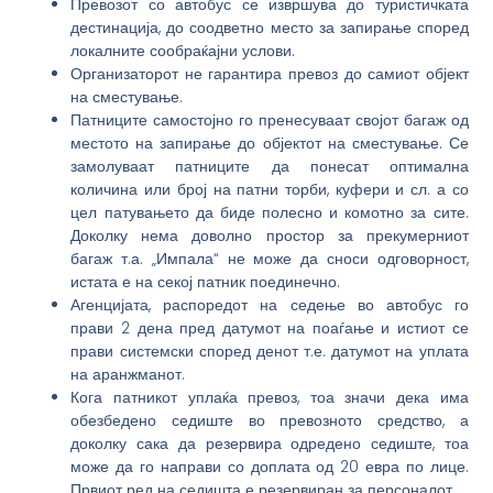
Превозот со автобус се извршува до туристичката
дестинација, до соодветно место за запирање според
локалните сообраќајни услови.
Организаторот не гарантира превоз до самиот објект
на сместување.
Патниците самостојно го пренесуваат својот багаж од
местото на запирање до објектот на сместување. Се
замолуваат патниците да понесат оптимална
количина или број на патни торби, куфери и сл. а со
цел патувањето да биде полесно и комотно за сите.
Доколку нема доволно простор за прекумерниот
багаж т.а. „Импала“ не може да сноси одговорност,
истата е на секој патник поединечно.
Агенцијата, распоредот на седење во автобус го
прави 2 дена пред датумот на поаѓање и истиот се
прави системски според денот т.е. датумот на уплата
на аранжманот.
Кога патникот уплаќа превоз, тоа значи дека има
обезбедено седиште во превозното средство, а
доколку сака да резервира одредено седиште, тоа
може да го направи со доплата од 20 евра по лице.
Првиот ред на седишта е резервиран за персоналот.