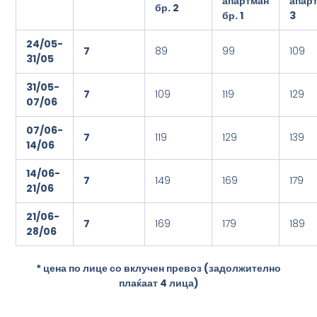
апартман
апар
бр. 2
бр. 1
3
24/05-
7
89
99
109
3
1
/05
3
1
/05-
7
109
119
129
07/06
07/06-
7
119
129
139
14/06
14/06-
7
149
169
179
21/06
21/06-
7
169
179
189
2
8/06
* цена по лице со вклучен превоз (задолжително
плаќаат 4 лица)