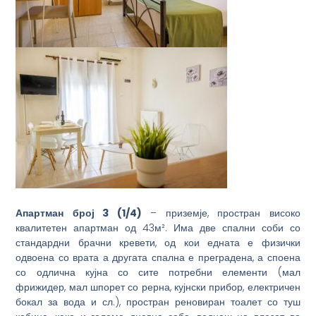
А
партман
број 3 (1/4)
– приземје, простран високо
квалитетен апартман од 43м². Има две спални соби со
стандардни брачни кревети, од кои едната е физички
одвоена со врата а другата спална е преградена, а споена
со одлична кујна со сите потребни елементи (мал
фрижидер, мал шпорет со рерна, кујнски прибор, електричен
бокал за вода и сл.), простран реновиран тоалет со туш