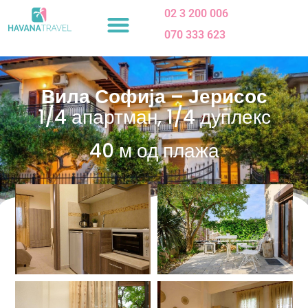
Skip
02 3 200 006
to
070 333 623
content
Вила Софија – Јерисос
1/4 апартман, 1/4 дуплекс
40 м од плажа