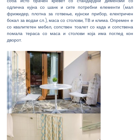
соба исто брачен кревет со стандардни димензии со
одлична кујна со шанк и сите потребни елементи (мал
фрижидер, плотна за готвење, кујнски прибор, електричен
бокал за водаи сл.), маса со столови, ТВ и клима. Опремен е
со квалитетен мебел, сопствен тоалет со када и сопствена
помала тераса со маса и столови која има поглед кон
дворот.