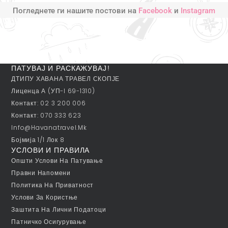
Погледнете ги нашите постови на
Facebook
и
Instagram
ПАТУВАЈ И РАСКАЖУВАЈ!
ДТИПУ ХАВАНА ТРАВЕЛ СКОПЈЕ
Лиценца А (УП-I 69-1310)
Контакт: 02 3 200 006
Контакт: 070 333 623
Info@havanatravel.mk
Бојмија 1/1 Лок 8
УСЛОВИ И ПРАВИЛА
Општи Услови На Патување
Правни Напомени
Политика На Приватност
Услови За Користње
Заштита На Лични Податоци
Патничко Осигурување