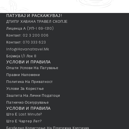
ПАТУВАЈ И РАСКАЖУВАЈ!
ДТИПУ ХАВАНА ТРАВЕЛ СКОПЈЕ
Лиценца А (УП-I 69-1310)
Контакт: 02 3 200 006
Контакт: 070 333 623
Info@havanatravel.mk
Бојмија 1/1 Лок 8
УСЛОВИ И ПРАВИЛА
Општи Услови На Патување
Правни Напомени
Политика На Приватност
Услови За Користње
Заштита На Лични Податоци
Патничко Осигурување
УСЛОВИ И ПРАВИЛА
Што Е Last Minute?
Што Е Чартер Лет?
Безбедно Користење На Платежна Картичка