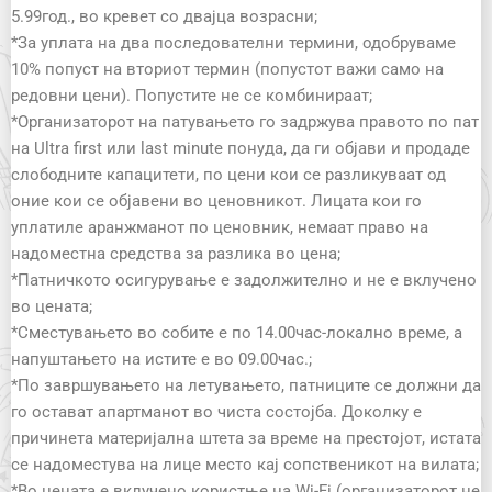
5.99год., во кревет со двајца возрасни;
*За уплата на два последователни термини, одобруваме
10% попуст на вториот термин (попустот важи само на
редовни цени). Попустите не се комбинираат;
*Организаторот на патувањето го задржува правото по пат
на Ultra first или last minute понуда, да ги објави и продаде
слободните капацитети, по цени кои се разликуваат од
оние кои се објавени во ценовникот. Лицата кои го
уплатиле аранжманот по ценовник, немаат право на
надоместна средства за разлика во цена;
*Патничкото осигурување е задолжително и не е вклучено
во цената;
*Сместувањето во собите е по 14.00час-локално време, а
напуштањето на истите е во 09.00час.;
*По завршувањето на летувањето, патниците се должни да
го остават апартманот во чиста состојба. Доколку е
причинета материјална штета за време на престојот, истата
се надоместува на лице место кај сопственикот на вилата;
*Во цената е вклучено користње на Wi-Fi (организаторот не