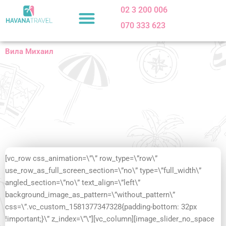
Skip
02 3 200 006
to
070 333 623
content
Вила Михаил
[vc_row css_animation=\”\” row_type=\”row\”
use_row_as_full_screen_section=\”no\” type=\”full_width\”
angled_section=\”no\” text_align=\”left\”
background_image_as_pattern=\”without_pattern\”
css=\”.vc_custom_1581377347328{padding-bottom: 32px
!important;}\” z_index=\”\”][vc_column][image_slider_no_space