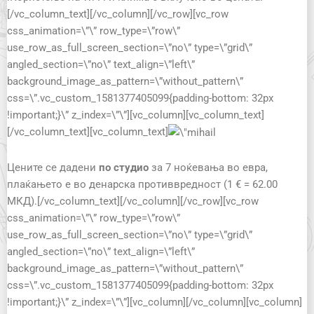
[/vc_column_text][/vc_column][/vc_row][vc_row
css_animation=\”\” row_type=\”row\”
use_row_as_full_screen_section=\”no\” type=\”grid\”
angled_section=\”no\” text_align=\”left\”
background_image_as_pattern=\”without_pattern\”
css=\”.vc_custom_1581377405099{padding-bottom: 32px
!important;}\” z_index=\”\”][vc_column][vc_column_text]
[/vc_column_text][vc_column_text]
Цените се дадени
по студио
за 7 ноќевања во евра,
плаќањето е во денарска противвредност (1 € = 62.00
МКД).[/vc_column_text][/vc_column][/vc_row][vc_row
css_animation=\”\” row_type=\”row\”
use_row_as_full_screen_section=\”no\” type=\”grid\”
angled_section=\”no\” text_align=\”left\”
background_image_as_pattern=\”without_pattern\”
css=\”.vc_custom_1581377405099{padding-bottom: 32px
!important;}\” z_index=\”\”][vc_column][/vc_column][vc_column]