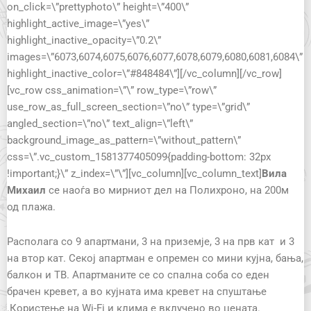
on_click=\”prettyphoto\” height=\”400\”
highlight_active_image=\”yes\”
highlight_inactive_opacity=\”0.2\”
images=\”6073,6074,6075,6076,6077,6078,6079,6080,6081,6084\”
highlight_inactive_color=\”#848484\”][/vc_column][/vc_row]
[vc_row css_animation=\”\” row_type=\”row\”
use_row_as_full_screen_section=\”no\” type=\”grid\”
angled_section=\”no\” text_align=\”left\”
background_image_as_pattern=\”without_pattern\”
css=\”.vc_custom_1581377405099{padding-bottom: 32px
!important;}\” z_index=\”\”][vc_column][vc_column_text]
Вила
Михаил
се наоѓа во мирниот дел на Полихроно, на 200м
од плажа.
Располага со 9 апартмани, 3 на приземје, 3 на прв кат и 3
на втор кат. Секој апартман е опремен со мини кујна, бања,
балкон и ТВ. Апартманите се со спална соба со еден
брачен кревет, а во кујната има кревет на спуштање
.Користење на Wi-Fi и клима е вклучено во цената.