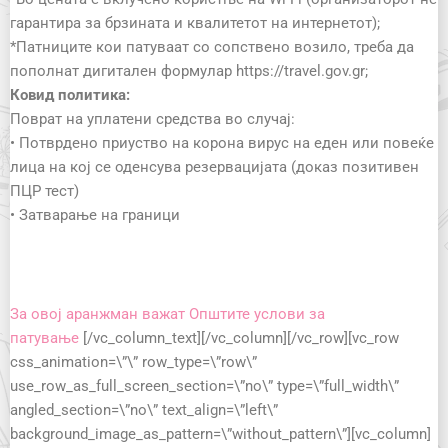
гарантира за брзината и квалитетот на интернетот);
*Патниците кои патуваат со сопствено возило, треба да
пополнат дигитален формулар https://travel.gov.gr;
Ковид политика:
Поврат на уплатени средства во случај:
• Потврдено приуство на корона вирус на еден или повеќе
лица на кој се оденсува резервацијата (доказ позитивен
ПЦР тест)
• Затварање на граници
За овој аранжман важат Општите услови за
патување
[/vc_column_text][/vc_column][/vc_row][vc_row
css_animation=\”\” row_type=\”row\”
use_row_as_full_screen_section=\”no\” type=\”full_width\”
angled_section=\”no\” text_align=\”left\”
background_image_as_pattern=\”without_pattern\”][vc_column]