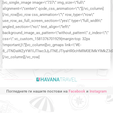
[vc_single_image image=\”737\” img_size=\”full\”
alignment=\”center\” qode_css_animation=\”\”][/vc_column]
[/vc_row][vc_row css_animation=\”\” row_type=\”row\”
use_row_as_full_screen_section=\”yes\” type=\”full_width\”
angled_section=\”no\” text_align=\”left\”
background_image_as_pattern=\”without_pattern\” z_index=\”\”
css=\”.vc_custom_1581376701929{margin-top: 32px
!important;}\”][vc_column][vc_gmaps link=\”#E-
8_JTNDaWZyYW1lJTIwc3JjJTNEJTIyaHR0cHMlM0ElMkYlMkZ3
[/vc_column][/vc_row]
Погледнете ги нашите постови на
Facebook
и
Instagram