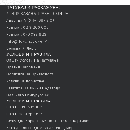
ПАТУВАЈ И РАСКАЖУВАЈ!
ДТИПУ ХАВАНА ТРАВЕЛ СКОПЈЕ
Лиценца А (УП-I 69-1310)
Контакт: 02 3 200 006
Контакт: 070 333 623
Info@havanatravel.mk
Бојмија 1/1 Лок 8
УСЛОВИ И ПРАВИЛА
Општи Услови На Патување
Правни Напомени
Политика На Приватност
Услови За Користње
Заштита На Лични Податоци
Патничко Осигурување
УСЛОВИ И ПРАВИЛА
Што Е Last Minute?
Што Е Чартер Лет?
Безбедно Користење На Платежна Картичка
Како Да Заштедите За Летен Одмор