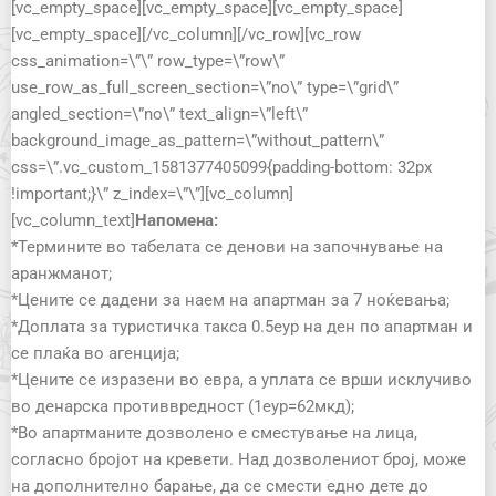
[vc_empty_space][vc_empty_space][vc_empty_space]
[vc_empty_space][/vc_column][/vc_row][vc_row
css_animation=\”\” row_type=\”row\”
use_row_as_full_screen_section=\”no\” type=\”grid\”
angled_section=\”no\” text_align=\”left\”
background_image_as_pattern=\”without_pattern\”
css=\”.vc_custom_1581377405099{padding-bottom: 32px
!important;}\” z_index=\”\”][vc_column]
[vc_column_text]
Напомена:
*Термините во табелата се денови на започнување на
аранжманот;
*Цените се дадени за наем на апартман за 7 ноќевања;
*Доплата за туристичка такса 0.5еур на ден по апартман и
се плаќа во агенција;
*Цените се изразени во евра, а уплата се врши исклучиво
во денарска противвредност (1еур=62мкд);
*Во апартманите дозволено е сместување на лица,
согласно бројот на кревети. Над дозволениот број, може
на дополнително барање, да се смести едно дете до