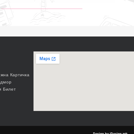
жна Картичка
Одмор
и Билет
Design by iDesign.mk