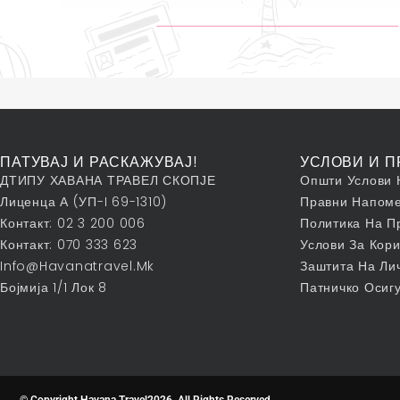
ПАТУВАЈ И РАСКАЖУВАЈ!
УСЛОВИ И П
ДТИПУ ХАВАНА ТРАВЕЛ СКОПЈЕ
Општи Услови 
Лиценца А (УП-I 69-1310)
Правни Напом
Контакт: 02 3 200 006
Политика На П
Контакт: 070 333 623
Услови За Кор
Info@havanatravel.mk
Заштита На Ли
Бојмија 1/1 Лок 8
Патничко Осиг
© Copyright Havana Travel2026. All Rights Reserved.