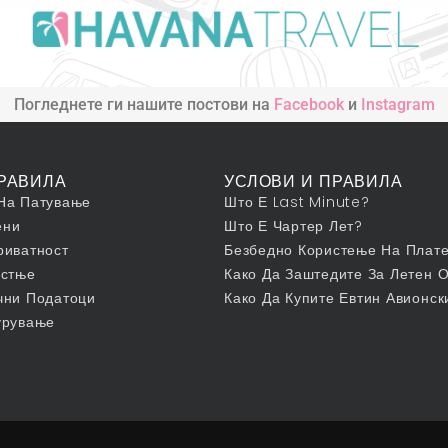
Погледнете ги нашите постови на
Facebook
и
Instagram
РАВИЛА
УСЛОВИ И ПРАВИЛА
На Патување
Што Е Last Minute?
ени
Што Е Чартер Лет?
риватност
Безбедно Користење На Плате
истње
Како Да Заштедите За Летен 
чни Податоци
Како Да Купите Евтин Авионск
урување