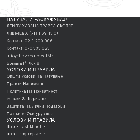
ПАТУВАЈ И РАСКАЖУВАЈ!
ДТИПУ ХАВАНА ТРАВЕЛ СКОПЈЕ
Лиценца А (УП-I 69-1310)
Контакт: 02 3 200 006
Контакт: 070 333 623
Info@havanatravel.mk
Бојмија 1/1 Лок 8
УСЛОВИ И ПРАВИЛА
Општи Услови На Патување
Правни Напомени
Политика На Приватност
Услови За Користње
Заштита На Лични Податоци
Патничко Осигурување
УСЛОВИ И ПРАВИЛА
Што Е Last Minute?
Што Е Чартер Лет?