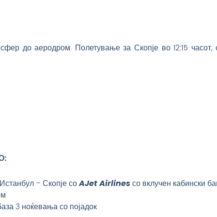
нсфер до аеродром. Полетување за Скопје во 12:15 часот, 
О:
 Истанбул – Скопје со
AJet Airlines
со вклучен кабински бага
ом
аза 3 ноќевања со појадок