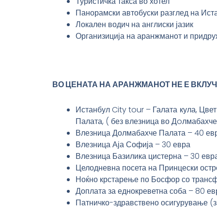
Туристичка такса во хотел
Панорамски автобуски разглед на Иста
Локален водич на англиски јазик
Организиција на аранжманот и придруж
ВО ЦЕНАТА НА АРАНЖМАНОТ НЕ Е ВКЛУЧ
Истанбул City tour – Галата кула, Цв
Палата, ( без влезница во Дoлмабахче
Влезница Долмабахче Палата – 40 ев
Влезница Аја Софија – 30 евра
Влезница Базилика цистерна – 30 евр
Целодневна посета на Принцески остро
Ноќно крстарење по Босфор со трансфе
Доплата за еднокреветна соба – 80 ев
Патничко-здравствено осигурување (