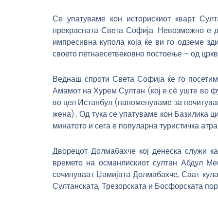
Се упатуваме кон историскиот кварт Султ
прекрасната Света Софија. Невозможно е да
импресивна купола која ќе ви го одземе зд
своето петнаесетвековно постоење – од црква 
Веднаш спроти Света Софија ќе го посетиме
Амамот на Хурем Султан (кој е сè уште во фу
во цел Истанбул (напоменуваме за почитува
жена) . Од тука се упатуваме кон Базилика ц
минатото и сега е популарна туристичка атра
Дворецот Долмабахче кој денеска служи как
времето на османлискиот султан Абдул Меџи
сочинуваат Џамијата Долмабахче, Саат кула
Султанската, Трезорската и Босфорската порт