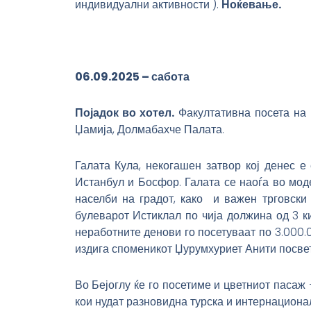
индивидуални активности ).
Ноќевање.
06.09.2025 – сабота
Појадок во хотел.
Факултативна посета на Г
Џамија, Долмабахче Палата.
Галата Кула, некогашен затвор кој денес е
Истанбул и Босфор. Галата се наоѓа во модер
населби на градот, како и важен трговски
булеварот Истиклал по чија должина од 3 к
неработните денови го посетуваат по 3.000.0
издига споменикот Џурумхуриет Анити посвет
Во Бејоглу ќе го посетиме и цветниот пасаж
кои нудат разновидна турска и интернационал