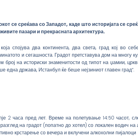
от се среќава со Западот, каде што историјата се среќ
 живите пазари и прекрасна
та
архитектура.
оја спојува два континента, два света, град кој во себ
минатото и сегашноста. Градот претставува дом на многу ку
м број на историски знаменитости од типот на џамии, цркв
ше една држава, Истанбул ќе беше нејзиниот главен град”.
је 2 часа пред лет. Време на полетување 14:50 часот, сле
азглед на градот (попатно до хотел) со локален водич на 
ативно крстарење со вечера и вклучени алкохолни пијалоци