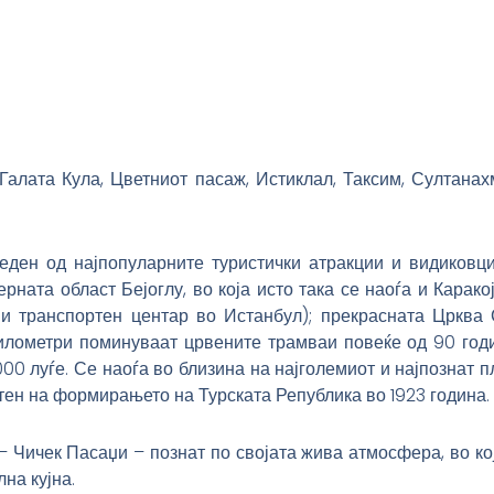
алата Кула, Цветниот пасаж, Истиклал, Таксим, Султанах
 еден од најпопуларните туристички атракции и видиков
ната област Бејоглу, во која исто така се наоѓа и Карако
 и транспортен центар во Истанбул); прекрасната Црква 
илометри поминуваат црвените трамваи повеќе од 90 годи
00 луѓе. Се наоѓа во близина на најголемиот и најпознат п
ен на формирањето на Турската Република во 1923 година.
 – Чичек Пасаџи – познат по својата жива атмосфера, во к
на кујна.