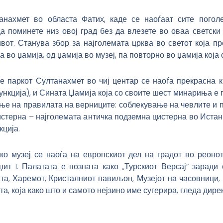
анахмет во областа Фатих, каде се наоѓаат сите погол
 поминете низ овој град без да влезете во оваа светски 
ивот. Станува збор за најголемата црква во светот која п
во џамија, од џамија во музеј, па повторно во џамија која 
 паркот Султанахмет во чиј центар се наоѓа прекрасна к
нкција), и Сината Џамија која со своите шест минариња е 
ње на правилата на верниците: соблекување на чевлите и п
истерна – најголемата античка подземна цистерна во Истан
кција.
о музеј се наоѓа на европскиот дел на градот во реоно
т I. Палатата е позната како „Турскиот Версај” заради 
та, Харемот, Кристалниот павиљон, Музејот на часовници, 
а, која како што и самото нејзино име сугерира, гледа дире