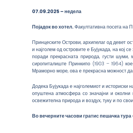
07.09.2025 – недела
Појадок во хотел.
Факултативна посета на П
Принцеските Острови, архипелаг од девет ос
и најголем од островите е Бујукада, на кој с
поради прекрасната природа, густи шуми, м
сиропиталиште Принкипо (1903 – 1964) кое
Мраморно море, ова е прекрасна можност да 
Додека Бујукада е најголемиот и историски н
опуштена атмосфера со значајни и околни п
освежителна природа и воздух, туку и по сво
Во вечерните часови гратис пешачка тура –