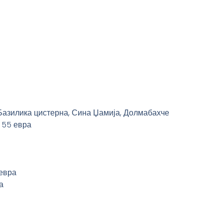
 Базилика цистерна, Сина Џамија, Долмабахче
 55 евра
 евра
а