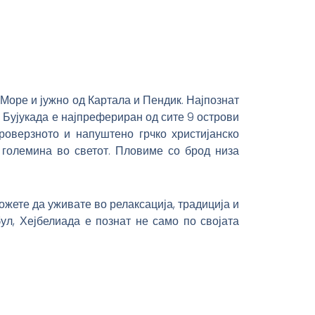
Море и јужно од Картала и Пендик. Најпознат
и. Бујукада е најпрефериран од сите 9 острови
троверзното и напуштено грчко христијанско
 големина во светот. Пловиме со брод низа
ожете да уживате во релаксација, традиција и
ул, Хејбелиада е познат не само по својата