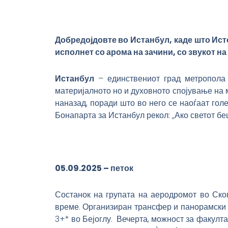
Добредојдовте во Истанбул, каде што Исток
исполнет со арома на зачини,
со
звукот на
Истанбул
– единствениот град метропола к
материјалното но и духовното спојување на 
наназад, поради што во него се наоѓаат голе
Бонапарта за Истанбул рекол: „Ако светот бе
05.09.2025 – петок
Состанок на групата на аеродромот во Скоп
време. Организиран трансфер и панорамски р
3+* во Бејоглу. Вечерта, можност за факулт