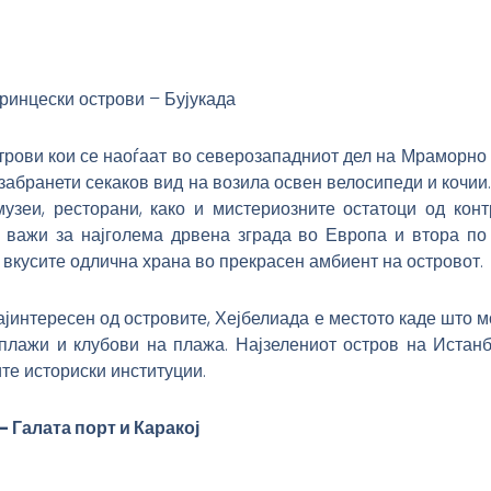
ринцески острови – Бујукада
трови кои се наоѓаат во северозападниот дел на Мраморно 
е забранети секаков вид на возила освен велосипеди и кочи
узеи, ресторани, како и мистериозните остатоци од кон
 важи за најголема дрвена зграда во Европа и втора по
вкусите одлична храна во прекрасен амбиент на островот.
ајинтересен од островите, Хејбелиада е местото каде што м
лажи и клубови на плажа. Најзелениот остров на Истанб
ите историски институции.
 Галата порт и Каракој