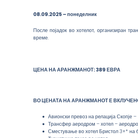
08.09.2025 – понеделник
После појадок во хотелот, организиран тра
време.
ЦЕНА НА АРАНЖМАНОТ
:
38
9
ЕВРА
ВО ЦЕНАТА НА АРАНЖМАНОТ Е ВКЛУЧЕН
Авионски превоз на релација Скопје –
Трансфер аеродром – хотел – аеродр
Сместување во хотел Бристол 3+* на б