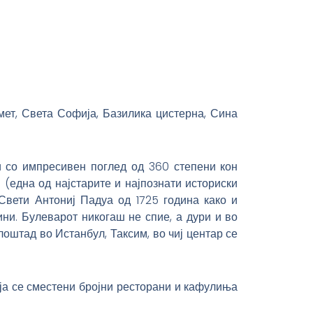
мет, Света Софија, Базилика цистерна, Сина
ци со импресивен поглед од 360 степени кон
ј (една од најстарите и најпознати историски
Свети Антониј Падуа од 1725 година како и
ни. Булеварот никогаш не спие, а дури и во
лоштад во Истанбул, Таксим, во чиј центар се
оја се сместени бројни ресторани и кафулиња