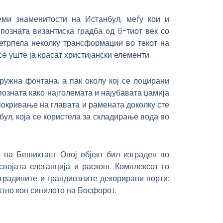
еми знаменитости на Истанбул, меѓу кои и
позната византиска градба од 6-тиот век со
ретрпела неколку трансформации во текот на
сè уште ја красат христијански елементи.
ружна фонтана, а пак околу кој се лоцирани
позната како најголемата и најубавата џамија
окривање на главата и рамената доколку сте
бул, која се користела за складирање вода во
т на Бешикташ. Овој објект бил изграден во
својата елеганција и раскош. Комплексот го
градините и грандиозните декорирани порти:
ктно кон синилото на Босфорот.