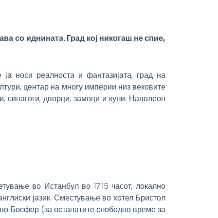
ава со иднината. Град кој никогаш не спие,
е ја носи реалноста и фантазијата, град на
лтури, центар на многу империи низ вековите
и, синагоги, дворци, замоци и кули. Наполеон
тување во Истанбул во 17:15 часот, локално
англиски јазик. Сместување во хотел Бристол
 по Босфор (за останатите слободно време за