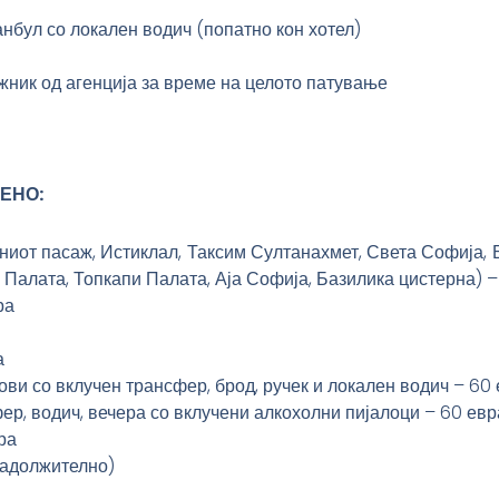
нбул со локален водич (попатно кон хотел)
ник од агенција за време на целото патување
ЕНО:
етниот пасаж, Истиклал, Таксим Султанахмет, Света Софија,
 Палата, Топкапи Палата, Аја Софија, Базилика цистерна) –
ра
а
ви со вклучен трансфер, брод, ручек и локален водич – 60
р, водич, вечера со вклучени алкохолни пијалоци – 60 евр
ра
задолжително)