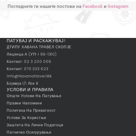
Погледнете ги нашите постови на
Facebook
и
Instagram
ПАТУВАЈ И РАСКАЖУВАЈ!
ДТИПУ ХАВАНА ТРАВЕЛ СКОПЈЕ
Лиценца А (УП-I 69-1310)
Контакт: 02 3 200 006
Контакт: 070 333 623
Info@havanatravel.mk
Бојмија 1/1 Лок 8
УСЛОВИ И ПРАВИЛА
Општи Услови На Патување
Правни Напомени
Политика На Приватност
Услови За Користње
Заштита На Лични Податоци
Патничко Осигурување