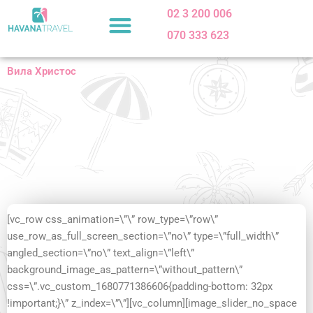
Skip
02 3 200 006
to
070 333 623
content
Вила Христос
[vc_row css_animation=\”\” row_type=\”row\”
use_row_as_full_screen_section=\”no\” type=\”full_width\”
angled_section=\”no\” text_align=\”left\”
background_image_as_pattern=\”without_pattern\”
css=\”.vc_custom_1680771386606{padding-bottom: 32px
!important;}\” z_index=\”\”][vc_column][image_slider_no_space