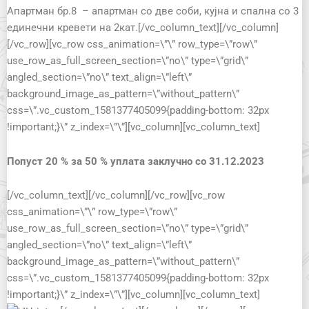
Апартман бр.8 – апартман со две соби, кујна и спална со 3
единечни кревети на 2кат.[/vc_column_text][/vc_column]
[/vc_row][vc_row css_animation=\”\” row_type=\”row\”
use_row_as_full_screen_section=\”no\” type=\”grid\”
angled_section=\”no\” text_align=\”left\”
background_image_as_pattern=\”without_pattern\”
css=\”.vc_custom_1581377405099{padding-bottom: 32px
!important;}\” z_index=\”\”][vc_column][vc_column_text]
Попуст 20
% за 50 % уплата заклучно со 31.12.2023
[/vc_column_text][/vc_column][/vc_row][vc_row
css_animation=\”\” row_type=\”row\”
use_row_as_full_screen_section=\”no\” type=\”grid\”
angled_section=\”no\” text_align=\”left\”
background_image_as_pattern=\”without_pattern\”
css=\”.vc_custom_1581377405099{padding-bottom: 32px
!important;}\” z_index=\”\”][vc_column][vc_column_text]