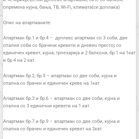
опремена кујна, бања, ТВ, Wi-Fi, климата(се доплаќа)
Опис на апартманите:
Апартман бр.1 и бр.4 – дуплекс апартман со 3 соби, две
спални соби со брачени кревети и дневен престој со
единечен кревет, кујна, трпезарија и 2 балкони, бр.1 на 1кат
и бр.4 на 2 кат.
Апартман бр.2, бр.5 – апартман со две соби, кујна и
спална со брачен и единечен креве на 1кат.
Апартман бр.3 и бр.6 – апартман со две соби, кујна и
спална со 3 единечни кревети на 1 кат.
Апартман бр.7 и бр.9 – апартман со две соби, кујна и
спална со брачен и единечен кревет на 2кат.