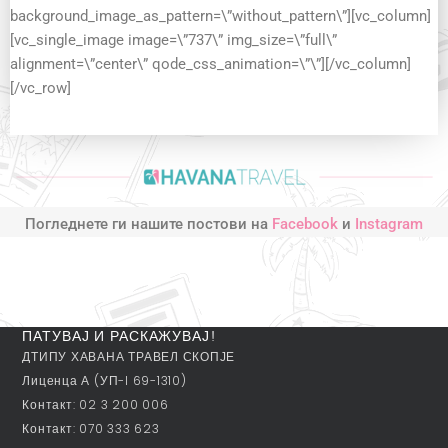
background_image_as_pattern=\”without_pattern\”][vc_column]
[vc_single_image image=\”737\” img_size=\”full\”
alignment=\”center\” qode_css_animation=\”\”][/vc_column]
[/vc_row]
Погледнете ги нашите постови на
Facebook
и
Instagram
ПАТУВАЈ И РАСКАЖУВАЈ!
ДТИПУ ХАВАНА ТРАВЕЛ СКОПЈЕ
Лиценца А (УП-I 69-1310)
Контакт: 02 3 200 006
Контакт: 070 333 623