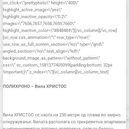
on_click=\”prettyphoto\” height=\”400\”
highlight_active_image=\”yes\”
highlight_inactive_opacity=\”0.2\”
images=\”7656,7657,7658,7659,7660\”
highlight_inactive_color=\”#848484\”][/vc_column][/vc_row]
[vc_row css_animation=\”\” row_type=\”row\”
use_row_as_full_screen_section=\”no\” type=\”grid\”
angled_section=\”no\” text_align=\”left\”
background_image_as_pattern=\”without_pattern\”
css=\”.vc_custom_1581377405099{padding-bottom: 32px
!important;}\” z_index=\”\”][vc_column][vc_column_text]
ПОЛИХРОНО – Вила ХРИСТОС
Вила ХРИСТОС се наоѓа на 250 метри од плажа во мирно
опкружување. Вилата располага со трикреветни апартмани
и четирикреветни дуплекс апартмани, сите со балкон,