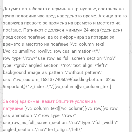
Датумот во табелата е термин на тргнување, состанок на
група половина час пред наведеното време. Агенцијата го
задржува правото за промена на времето и местото на
поаѓање. Патникот е должен минмум 24 часа (еден ден)
пред секое поаѓање да се информира за потврда за
времето и местото на поаѓање.[/vc_column_text]
[/vc_column][/vc_row][vc_row css_animation=\”\”
row_type=\”row\” use_row_as_full_screen_section=\”no\”
type=\”grid\” angled_section=\”no\” text_align=\”left\”
background_image_as_pattern=\”without_pattern\”
css=\”.vc_custom_1581377405099{padding-bottom: 32px
!important;}\” z_index=\”\”][vc_column][vc_column_text]
За овој аранжман важат Општите услови за
патување
[/vc_column_text][/vc_column][/vc_row][vc_row
css_animation=\”\” row_type=\”row\”
use_row_as_full_screen_section=\”no\” type=\”full_width\”
angled_section=\”no\” text_align=\”left\”