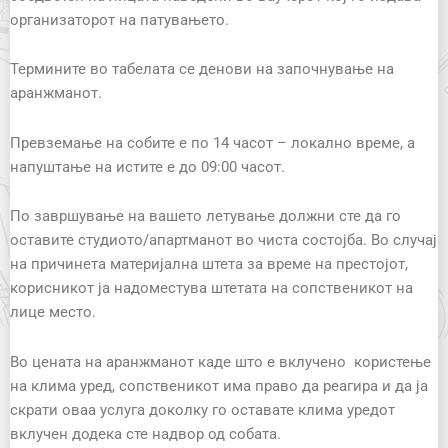
организаторот на патувањето.
Термините во табелата се денови на започнување на
аранжманот.
Превземање на собите е по 14 часот – локално време, а
напуштање на истите е до 09:00 часот.
По завршување на вашето летување должни сте да го
оставите студиото/апартманот во чиста состојба. Во случај
на причинета материјална штета за време на престојот,
корисникот ја надоместува штетата на сопственикот на
лице место.
Во цената на аранжманот каде што е вклучено користење
на клима уред, сопственикот има право да реагира и да ја
скрати оваа услуга доколку го оставате клима уредот
вклучен додека сте надвор од собата.