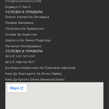
Info@havanatravel.mk
Бојмија 1/1 Лок 8
УСЛОВИ И ПРАВИЛА
Општи Услови На Патување
Правни Напомени
Политика На Приватност
Услови За Користње
Заштита На Лични Податоци
Патничко Осигурување
УСЛОВИ И ПРАВИЛА
Што Е Last Minute?
Што Е Чартер Лет?
Безбедно Користење На Платежна Картичка
Како Да Заштедите За Летен Одмор
Како Да Купите Евтин Авионски Билет