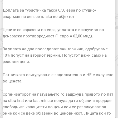
Доплата за туристичка такса 0,50 евра по студио/
апартман на ден, се плаќа во објектот.
Цените се изразени во евра, уплатата е исклучиво во
денараска противвредност (1 евро = 62,00 мкд).
За уплата на два последователни термини, одобруваме
10% попуст на вториот термин. Попустот важи само на
редовни цени.
Патничкото осигурување е задолжително и НЕ е вклучено
во цената.
Организаторот на патувањето го задржува правото по пат
на ultra first или last minute понуда да ги објави и продаде
слободните капацитети по цени кои се разликуваат од
оние кои се веќе објавени во ценовникот. Лицата кои го