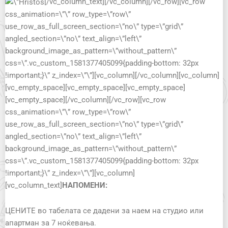
[/vc_column_text][/vc_column][/vc_row][vc_row
css_animation=\”\” row_type=\”row\”
use_row_as_full_screen_section=\”no\” type=\”grid\”
angled_section=\”no\” text_align=\”left\”
background_image_as_pattern=\”without_pattern\”
css=\”.vc_custom_1581377405099{padding-bottom: 32px
!important;}\” z_index=\”\”][vc_column][/vc_column][vc_column]
[vc_empty_space][vc_empty_space][vc_empty_space]
[vc_empty_space][/vc_column][/vc_row][vc_row
css_animation=\”\” row_type=\”row\”
use_row_as_full_screen_section=\”no\” type=\”grid\”
angled_section=\”no\” text_align=\”left\”
background_image_as_pattern=\”without_pattern\”
css=\”.vc_custom_1581377405099{padding-bottom: 32px
!important;}\” z_index=\”\”][vc_column]
[vc_column_text]
НАПОМЕНИ:
ЦЕНИТЕ во табелата се дадени за наем на студио или
апартман за 7 ноќевања.