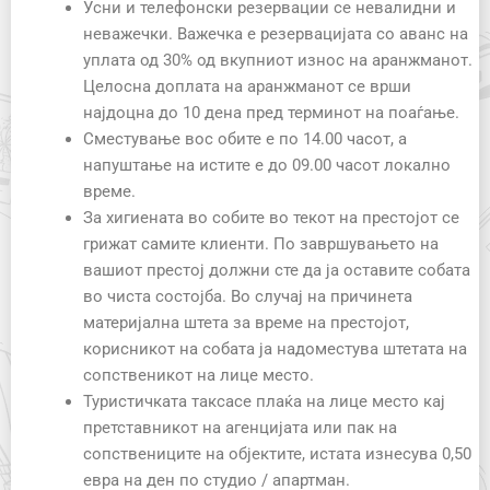
Усни и телефонски резервации се невалидни и
неважечки. Важечка е резервацијата со аванс на
уплата од 30% од вкупниот износ на аранжманот.
Целосна доплата на аранжманот се врши
најдоцна до 10 дена пред терминот на поаѓање.
Сместување вос обите е по 14.00 часот, а
напуштање на истите е до 09.00 часот локално
време.
За хигиената во собите во текот на престојот се
грижат самите клиенти. По завршувањето на
вашиот престој должни сте да ја оставите собата
во чиста состојба. Во случај на причинета
материјална штета за време на престојот,
корисникот на собата ја надоместува штетата на
сопственикот на лице место.
Туристичката таксасе плаќа на лице место кај
претставникот на агенцијата или пак на
сопствениците на објектите, истата изнесува 0,50
евра на ден по студио / апартман.