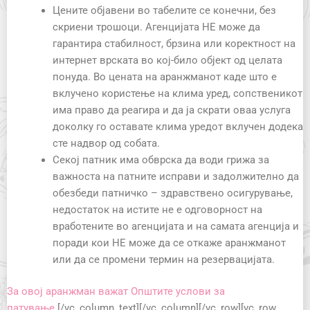
Цените објавени во табелите се конечни, без
скриени трошоци. Агенцијата НЕ може да
гарантира стабилност, брзина или коректност на
интернет врската во кој-било објект од целата
понуда. Во цената на аранжманот каде што е
вклучено користење на клима уред, сопственикот
има право да реагира и да ја скрати оваа услуга
доколку го оставате клима уредот вклучен додека
сте надвор од собата.
Секој патник има обврска да води грижа за
важноста на патните исправи и задолжително да
обезбеди патничко – здравствено осигурување,
недостаток на истите не е одговорност на
вработените во агенцијата и на самата агенција и
поради кои НЕ можe да се откаже аранжманот
или да се промени термин на резервацијата.
За овој аранжман важат Општите услови за
патување
[/vc_column_text][/vc_column][/vc_row][vc_row