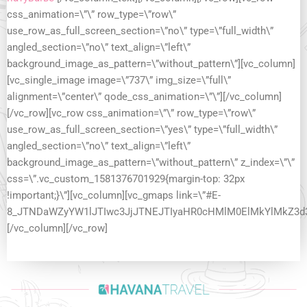
css_animation=\”\” row_type=\”row\”
use_row_as_full_screen_section=\”no\” type=\”full_width\”
angled_section=\”no\” text_align=\”left\”
background_image_as_pattern=\”without_pattern\”][vc_column]
[vc_single_image image=\”737\” img_size=\”full\”
alignment=\”center\” qode_css_animation=\”\”][/vc_column]
[/vc_row][vc_row css_animation=\”\” row_type=\”row\”
use_row_as_full_screen_section=\”yes\” type=\”full_width\”
angled_section=\”no\” text_align=\”left\”
background_image_as_pattern=\”without_pattern\” z_index=\”\”
css=\”.vc_custom_1581376701929{margin-top: 32px
!important;}\”][vc_column][vc_gmaps link=\”#E-
8_JTNDaWZyYW1lJTIwc3JjJTNEJTIyaHR0cHMlM0ElMkYlMkZ3d
[/vc_column][/vc_row]