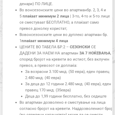
денари) ПО ЛИЦЕ.
Во вонсезонските цени во апартманбр. 2, 3, 4 и
5
плаќаат минимум
2
лица
| 3-то, 4-то и 5-то лице
се сместуваат БЕСПЛАТНО, а плаќаат само
превоз доколку користат;
Вовонсезонските цени во дуплекс апартман бр.
1
плаќаат минимум
4
лица
ЦЕНИТЕ ВО ТАБЕЛА БР.2 –
СЕЗОНСКИ
СЕ
ДАДЕНИ ЗА НАЕМ НА апартман
ЗА 7 НОЌЕВАЊА
,
според бројот на кревети во истиот, без вклучен
превоз, а превозот се доплаќа:
За возрасни 3.100 мкд. (50 евра), еден правец
2.480 мкд. (40 евра)
За деца до 12 години 2.480 мкд. (40 евра), еден
правец 170 мкд. (35евра)
Деца до 1,99 години бесплатно, без седиште
Во апартман дозволено е сместување на лица
согласно бројот на кревети. Наддозволениот број
(во одредени капацитети) може да се смести