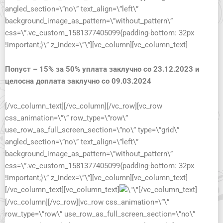
angled_section=\”no\” text_align=\”left\”
background_image_as_pattern=\”without_pattern\”
css=\”.vc_custom_1581377405099{padding-bottom: 32px
!important;}\” z_index=\”\”][vc_column][vc_column_text]
Попуст – 15
% за 50% уплата заклучно со 23.12.2023 и
целосна доплата заклучно со 09.03.2024
[/vc_column_text][/vc_column][/vc_row][vc_row
css_animation=\”\” row_type=\”row\”
use_row_as_full_screen_section=\”no\” type=\”grid\”
angled_section=\”no\” text_align=\”left\”
background_image_as_pattern=\”without_pattern\”
css=\”.vc_custom_1581377405099{padding-bottom: 32px
!important;}\” z_index=\”\”][vc_column][vc_column_text]
[/vc_column_text][vc_column_text]
[/vc_column_text]
[/vc_column][/vc_row][vc_row css_animation=\”\”
row_type=\”row\” use_row_as_full_screen_section=\”no\”