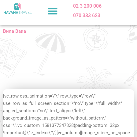
Skip
02 3 200 006
to
070 333 623
content
Вила Ваиа
[vc_row css_animation=\”\” row_type=\”row\”
use_row_as_full_screen_section=\”no\” type=\”full_width\”
angled_section=\”no\” text_align=\”left\”
background_image_as_pattern=\”without_pattern\”
css=\”.vc_custom_1581377347328{padding-bottom: 32px
!important;}\” z_index=\”\”][vc_column][image_slider_no_space