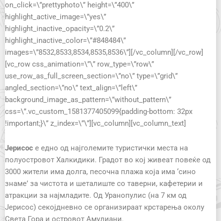
on_click=\”prettyphoto\” height=\”400\”
highlight_active_image=\”yes\”
highlight_inactive_opacity=\”0.2\”
highlight_inactive_color=\”#848484\”
images=\”8532,8533,8534,8535,8536\”][/vc_column][/vc_row]
[vc_row css_animation=\”\” row_type=\”row\”
use_row_as_full_screen_section=\”no\” type=\”grid\”
angled_section=\”no\” text_align=\”left\”
background_image_as_pattern=\”without_pattern\”
css=\”.vc_custom_1581377405099{padding-bottom: 32px
!important;}\” z_index=\”\”][vc_column][vc_column_text]
Јерисос
е едно од
најголемите туристички места на
полуостровот Халкидики. Градот во кој живеат
повеќе
од
3000 жители има долга, песочна плажа која има ‘сино
знаме’ за чистота и шеталиште со таверни, кафетерии и
атракции за најмладите. Од
Уранопулис (на 7 км од
Јерисос)
секојдневно се организираат крстарења околу
Света Гора и островот Амулиани.