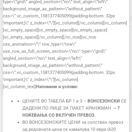
type=\”grid\” angled_section=\”no\” text_align=\”left\”
background_image_as_pattern=\”without_pattern\”
css=\”.vc_custom_1581377405099{padding-bottom: 32px
!important;}\” z_index=\”\”][vc_column][/vc_column][vc_column]
[vc_empty_space][vc_empty_space][vc_empty_space]
[vc_empty_space][/vc_column][/vc_row][vc_row
css_animation=\”\” row_type=\”row\”
use_row_as_full_screen_section=\”no\” type=\”grid\”
angled_section=\”no\” text_align=\”left\”
background_image_as_pattern=\”without_pattern\”
css=\”.vc_custom_1581377405099{padding-bottom: 32px
!important;}\” z_index=\”\”][vc_column]
[vc_column_text]
Напомени и услови:
ЦЕНИТЕ ВО ТАБЕЛА БР.1 и 3 –
ВОНСЕЗОНСКИ
СЕ
ДАДЕНИ ПО ЛИЦЕ ЗА ПАКЕТ АРАНЖМАН
– 7
НОЌЕВАЊА СО ВКЛУЧЕН ПРЕВОЗ.
ВО ВОНСЕЗОНСКИТЕ ЦЕНИ за сопствен превоз
од редовната цена се намалува 10 евра (620