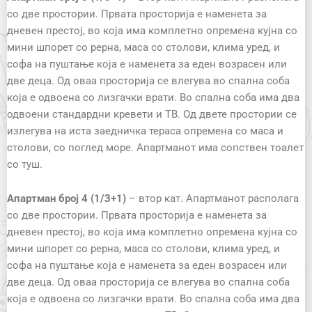
со две простории. Првата просторија е наменета за
дневен престој, во која има комплетно опремена кујна со
мини шпорет со рерна, маса со столови, клима уред, и
софа на пуштање која е наменета за еден возрасен или
две деца. Од оваа просторија се влегува во спална соба
која е одвоена со лизгачки врати. Во спална соба има два
одвоени стандардни кревети и ТВ. Од двете простории се
излегува на иста заедничка тераса опремена со маса и
столови, со поглед море. Апартманот има сопствен тоалет
со туш.
Апартман број 4 (1/3+1)
– втор кат. Апартманот располага
со две простории. Првата просторија е наменета за
дневен престој, во која има комплетно опремена кујна со
мини шпорет со рерна, маса со столови, клима уред, и
софа на пуштање која е наменета за еден возрасен или
две деца. Од оваа просторија се влегува во спална соба
која е одвоена со лизгачки врати. Во спална соба има два