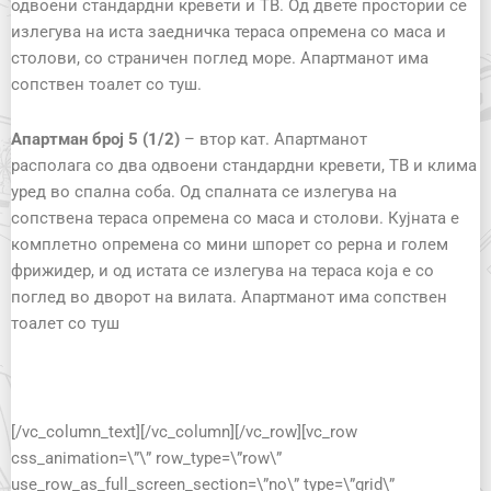
одвоени стандардни кревети и ТВ. Од двете простории се
излегува на иста заедничка тераса опремена со маса и
столови, со страничен поглед море. Апартманот има
сопствен тоалет со туш.
Апартман
број 5
(1/2)
–
втор кат. А
партман
от
располага
со
два одвоени стандардни кревети, ТВ и клима
уред во спална соба. Од спалната се излегува на
сопствена тераса опремена со маса и столови. Кујната е
комплетно опремена со мини шпорет со рерна и голем
фрижидер, и од истата се излегува на тераса која е со
поглед во дворот на вилата. Апартманот има сопствен
тоалет со туш
[/vc_column_text][/vc_column][/vc_row][vc_row
css_animation=\”\” row_type=\”row\”
use_row_as_full_screen_section=\”no\” type=\”grid\”