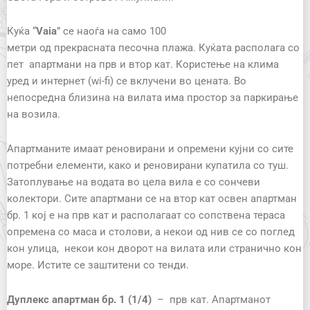
Куќа “
Vaia
” се
наоѓа
на
само 1
00
метри
од
прекрасната
песочна
плажа.
Куќата располага со
пет апартмани на прв и втор кат. Користење на клима
уред и интернет (
wi-fi)
се вклучени во цената. Во
непосредна близина на вилата има простор за паркирање
на возила.
Апартманите имаат реновирани и опремени кујни со сите
потребни елементи, како и реновирани купатила со туш.
Затоплување на водата во цела вила е со сончеви
колектори.
Сите апартмани се на втор кат освен апартман
бр. 1 кој е на прв кат и располагаат со сопствена тераса
опремена со маса и столови, а некои од нив се со поглед
кон улица, некои кон дворот на вилата или странично кон
море. Истите се заштитени со тенди.
Дуплекс апартман бр.
1 (1/
4
)
–
прв кат. Апартманот