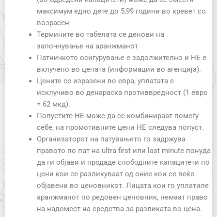
максимум едно дете до 5,99 години во кревет со
возрасен
Термините во табелата се денови на
започнување на аранжманот
Патничкото осигурување е задолжително и НЕ е
вклучено во цената (информации во агенција).
Цените се изразени во евра, уплатата е
исклучиво во денараска противвредност (1 евро
= 62 мкд).
Попустите НЕ можe да се комбинираат помеѓу
себе, на промотивните цени НЕ следува попуст.
Организаторот на патувањето го задржува
правото по пат на ultra first или last minute понуда
да ги објави и продаде слободните капацитети по
цени кои се разликуваат од оние кои се веќе
објавени во ценовникот. Лицата кои го уплатиле
аранжманот по редовен ценовник, немаат право
на надомест на средства за разликата во цена.