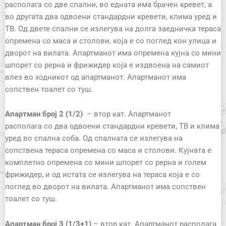
располага со две спални, во едната има брачен кревет, а
во другата два одвоени стандардни кревети, клима уред и
ТВ. Од двете спални се излегува на долга заедничка тераса
опремена со маса и столови, која е со поглед кон улица и
дворот на вилата. Апартманот има опремена кујна со мини
шпорет со рерна и фрижидер која е издвоена на самиот
влез во ходникот од апартманот. Апартманот има
сопствен тоалет со туш.
Апартман
број 2
(1/2)
–
втор кат. А
партман
от
располага
со
два одвоени стандардни кревети, ТВ и клима
уред во спална соба. Од спалната се излегува на
сопствена тераса опремена со маса и столови. Кујната е
комплетно опремена со мини шпорет со рерна и голем
фрижидер, и од истата се излегува на тераса која е со
поглед во дворот на вилата. Апартманот има сопствен
тоалет со туш.
Апартман број 3 (1/3+1)
– втор кат. Апартманот располага