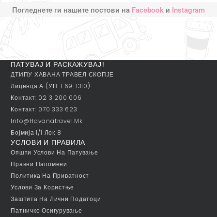
Погледнете ги нашите постови на
Facebook
и
Instagram
ПАТУВАЈ И РАСКАЖУВАЈ!
ДТИПУ ХАВАНА ТРАВЕЛ СКОПЈЕ
Лиценца А (УП-I 69-1310)
Контакт: 02 3 200 006
Контакт: 070 333 623
Info@havanatravel.mk
Бојмија 1/1 Лок 8
УСЛОВИ И ПРАВИЛА
Општи Услови На Патување
Правни Напомени
Политика На Приватност
Услови За Користње
Заштита На Лични Податоци
Патничко Осигурување